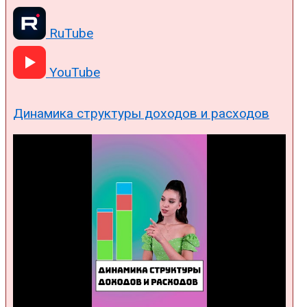
RuTube
YouTube
Динамика структуры доходов и расходов