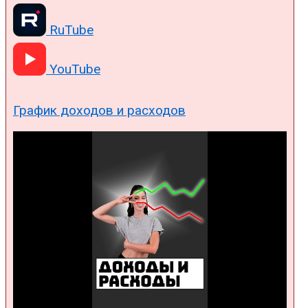
RuTube
YouTube
График доходов и расходов