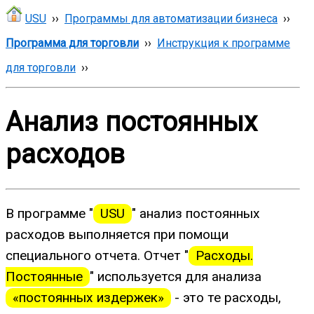
USU
››
Программы для автоматизации бизнеса
››
Программа для торговли
››
Инструкция к программе
для торговли
››
Анализ постоянных
расходов
В программе "
USU
" анализ постоянных
расходов выполняется при помощи
специального отчета. Отчет "
Расходы.
Постоянные
" используется для анализа
«постоянных издержек»
- это те расходы,