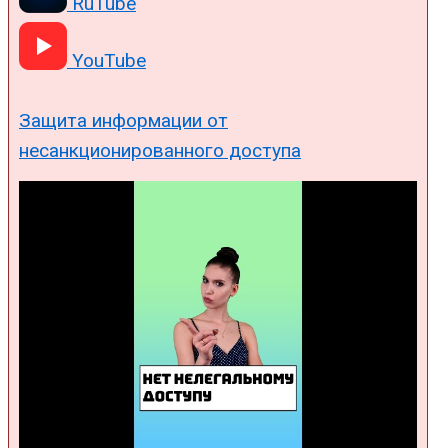
RuTube
YouTube
Защита информации от
несанкционированного доступа