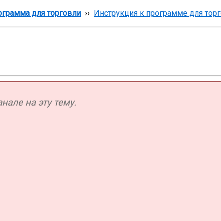
грамма для торговли
››
Инструкция к программе для тор
але на эту тему.