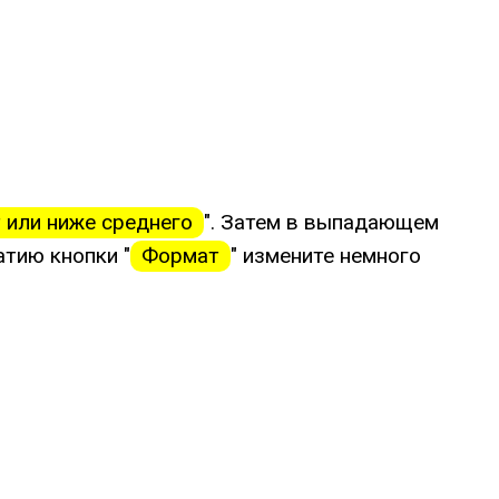
 или ниже среднего
". Затем в выпадающем
атию кнопки "
Формат
" измените немного