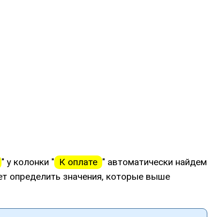
" у колонки "
К оплате
" автоматически найдем
дет определить значения, которые выше