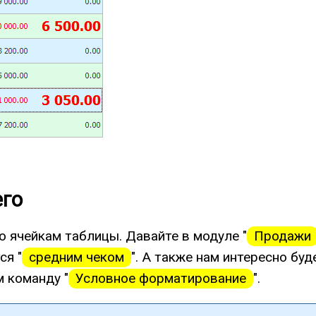
его
о ячейкам таблицы. Давайте в модуле "
Продажи
ся "
средним чеком
". А также нам интересно бу
м команду "
Условное форматирование
".