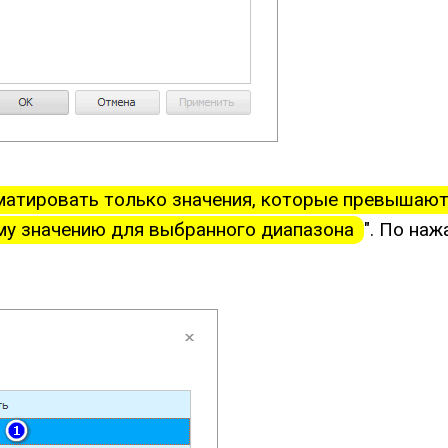
атировать только значения, которые превышают
му значению для выбранного диапазона
". По наж