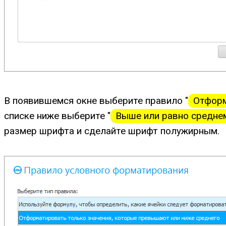
В появившемся окне выберите правило "
Отформ
списке ниже выберите "
Выше или равно средне
размер шрифта и сделайте шрифт полужирным.