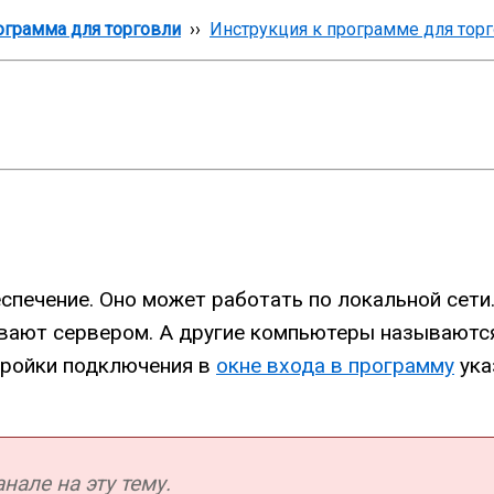
грамма для торговли
››
Инструкция к программе для тор
еспечение. Оно может работать по локальной сети
вают сервером. А другие компьютеры называются 
стройки подключения в
окне входа в программу
ука
але на эту тему.