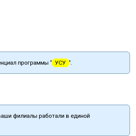
енциал программы "
УСУ
".
 ваши филиалы работали в единой