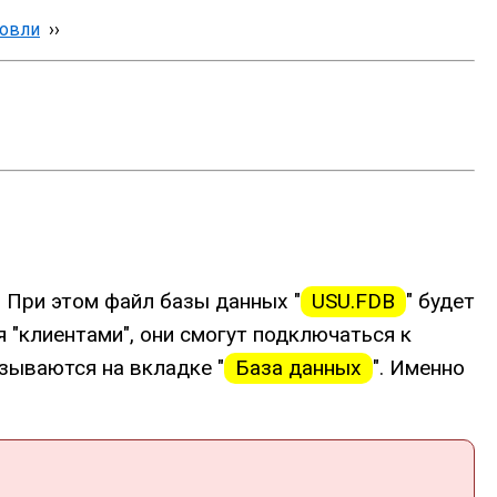
говли
››
. При этом файл базы данных "
USU.FDB
" будет
"клиентами", они смогут подключаться к
зываются на вкладке "
База данных
". Именно