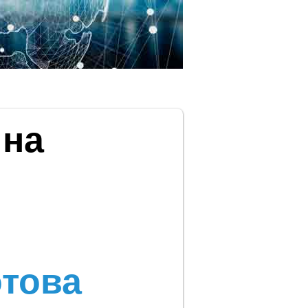
 на
отова