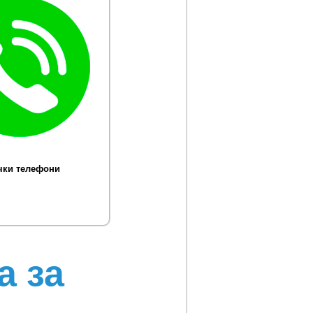
чки телефони
а за