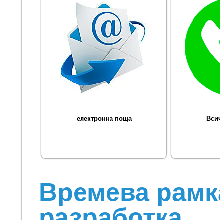
електронна поща
Вси
Времева рамк
разработка