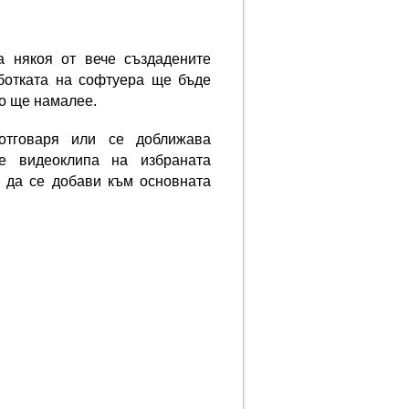
а някоя от вече създадените
ботката на софтуера ще бъде
о ще намалее.
 отговаря или се доближава
е видеоклипа на избраната
 да се добави към основната