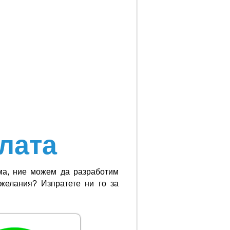
лата
ма, ние можем да разработим
желания? Изпратете ни го за