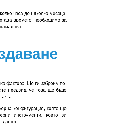
колко часа до няколко месеца.
тогава времето, необходимо за
 намалява.
ъздаване
ко фактора. Ще ги изброим по-
ате предвид, че това ще бъде
такса.
уерна конфигурация, която ще
ерни инструменти, които ви
а данни.