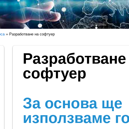
еса
››
Разработване на софтуер
Разработване
софтуер
За основа ще
използваме г