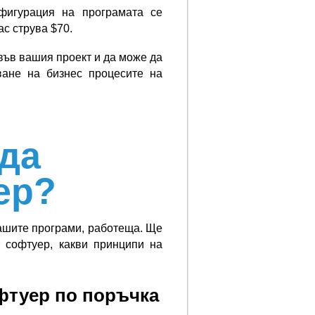
фигурация на програмата се
ас струва $70.
във вашия проект и да може да
ване на бизнес процесите на
жда
ер?
нашите програми, работеща. Ще
 софтуер, какви принципи на
фтуер по поръчка