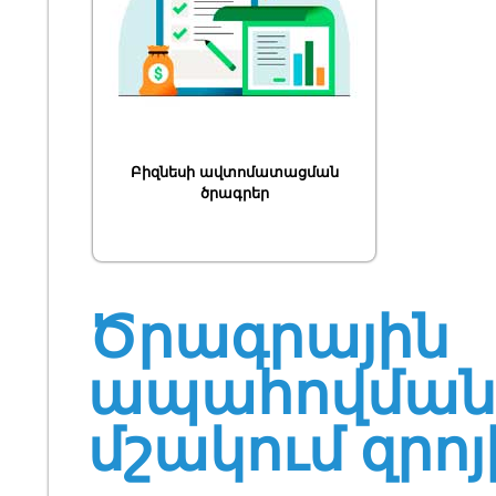
Բիզնեսի ավտոմատացման
ծրագրեր
Ծրագրային
ապահովման
մշակում զրոյ