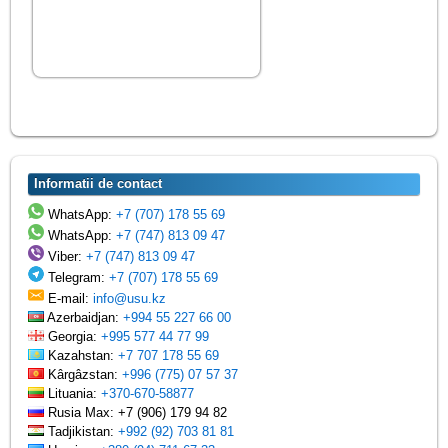
Informatii de contact
WhatsApp:
+7 (707) 178 55 69
WhatsApp:
+7 (747) 813 09 47
Viber:
+7 (747) 813 09 47
Telegram:
+7 (707) 178 55 69
E-mail:
info@usu.kz
Azerbaidjan:
+994 55 227 66 00
Georgia:
+995 577 44 77 99
Kazahstan:
+7 707 178 55 69
Kârgâzstan:
+996 (775) 07 57 37
Lituania:
+370-670-58877
Rusia Max: +7 (906) 179 94 82
Tadjikistan:
+992 (92) 703 81 81