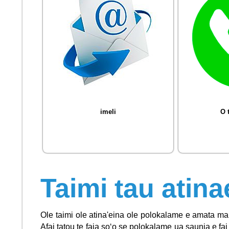
imeli
O 
Taimi tau atina
Ole taimi ole atina'eina ole polokalame e amata mai i
Afai tatou te faia soʻo se polokalame ua saunia e fai 