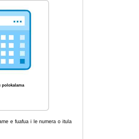
u polokalama
ame e fuafua i le numera o itula