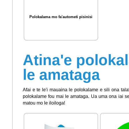
Polokalama mo fa'autometi pisinisi
Atina'e poloka
le amataga
Afai e te le'i mauaina le polokalame e sili ona tal
polokalame fou mai le amataga. Ua uma ona iai se 
matou mo le iloiloga!