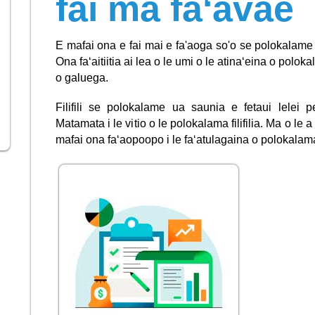
fai ma faʻavae
E mafai ona e fai mai e fa'aoga so'o se polokalame 
Ona faʻaitiitia ai lea o le umi o le atinaʻeina o polokal
o galuega.
Filifili se polokalame ua saunia e fetaui lelei pe 
Matamata i le vitio o le polokalama filifilia. Ma o 
mafai ona faʻaopoopo i le faʻatulagaina o polokalam