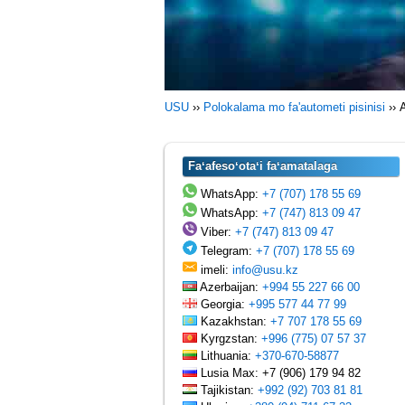
USU
››
Polokalama mo fa'autometi pisinisi
››
Faʻafesoʻotaʻi faʻamatalaga
WhatsApp:
+7 (707) 178 55 69
WhatsApp:
+7 (747) 813 09 47
Viber:
+7 (747) 813 09 47
Telegram:
+7 (707) 178 55 69
imeli:
info@usu.kz
Azerbaijan:
+994 55 227 66 00
Georgia:
+995 577 44 77 99
Kazakhstan:
+7 707 178 55 69
Kyrgzstan:
+996 (775) 07 57 37
Lithuania:
+370-670-58877
Lusia Max: +7 (906) 179 94 82
Tajikistan:
+992 (92) 703 81 81