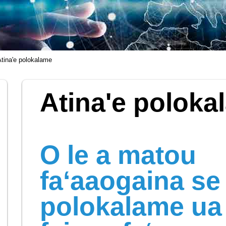
Atina'e polokalame
Atina'e poloka
O le a matou
faʻaaogaina se
polokalame ua