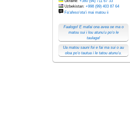
Ukraine:
+380 (94) 711 67 33
Uzbekistan:
+998 (99) 403 87 64
Faʻafesoʻotaʻi mai matou ii
Faalogo! E mafai ona avea oe ma o
matou sui i lou atunuʻu poʻo le
taulaga!
Ua matou sauni foi e fai ma sui o au
oloa poʻo tautua i le tatou atunuʻu.