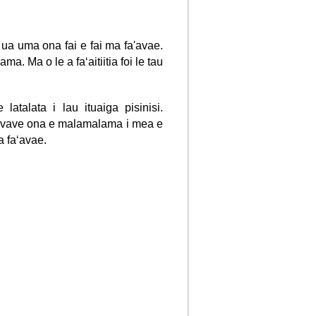
ua uma ona fai e fai ma fa'avae.
ama. Ma o le a faʻaitiitia foi le tau
latalata i lau ituaiga pisinisi.
le a vave ona e malamalama i mea e
a faʻavae.