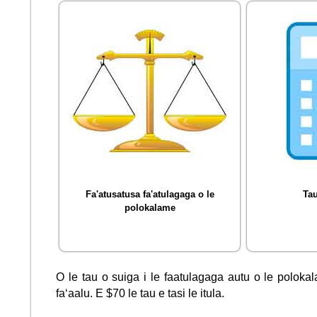
Fa'atusatusa fa'atulagaga o le
Ta
polokalame
O le tau o suiga i le faatulagaga autu o le polokal
faʻaalu. E $70 le tau e tasi le itula.