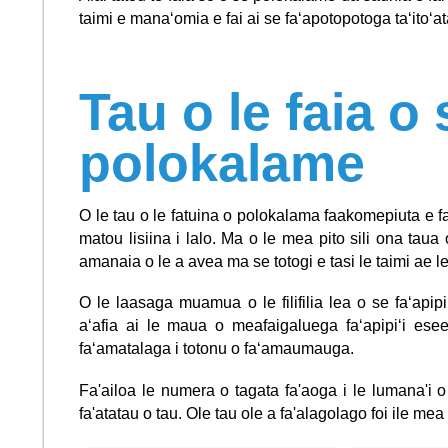
taimi e manaʻomia e fai ai se faʻapotopotoga taʻitoʻat
Tau o le faia o 
polokalame
O le tau o le fatuina o polokalama faakomepiuta e fa
matou lisiina i lalo. Ma o le mea pito sili ona ta
amanaia o le a avea ma se totogi e tasi le taimi ae 
O le laasaga muamua o le filifilia lea o se faʻapipiʻi
aʻafia ai le maua o meafaigaluega faʻapipiʻi es
faʻamatalaga i totonu o faʻamaumauga.
Fa'ailoa le numera o tagata fa'aoga i le lumana'i o
fa'atatau o tau. Ole tau ole a fa'alagolago foi ile mea 