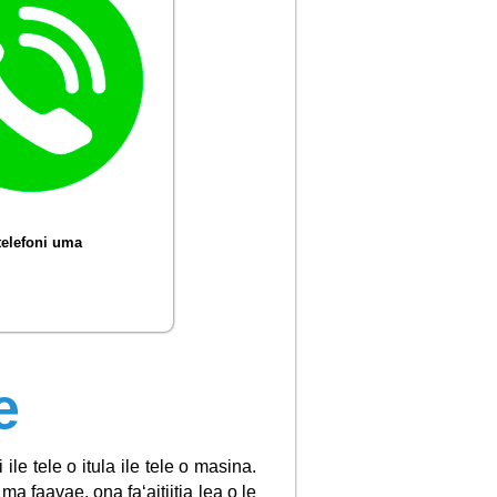
telefoni uma
e
le tele o itula ile tele o masina.
ma faavae, ona faʻaitiitia lea o le