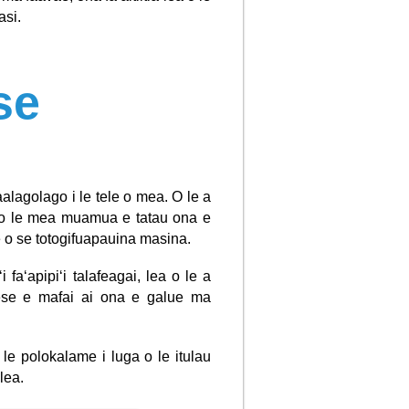
asi.
se
alagolago i le tele o mea. O le a
ua o le mea muamua e tatau ona e
le o se totogifuapauina masina.
 faʻapipiʻi talafeagai, lea o le a
eese e mafai ai ona e galue ma
 le polokalame i luga o le itulau
lea.