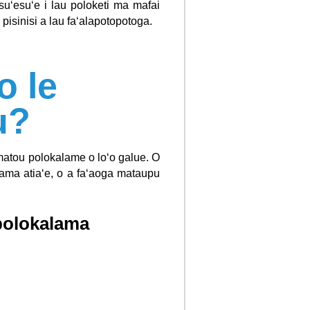
suʻesuʻe i lau poloketi ma mafai
 pisinisi a lau faʻalapotopotoga.
o le
u?
o matou polokalame o loʻo galue. O
alama atiaʻe, o a faʻaoga mataupu
o polokalama