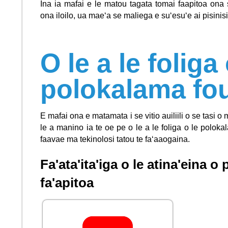
Ina ia mafai e le matou tagata tomai faapitoa ona 
ona iloilo, ua maeʻa se maliega e suʻesuʻe ai pisinisi
O le a le foliga 
polokalama fo
E mafai ona e matamata i se vitio auiliili o se tasi 
le a manino ia te oe pe o le a le foliga o le polok
faavae ma tekinolosi tatou te faʻaaogaina.
Fa'ata'ita'iga o le atina'eina 
fa'apitoa