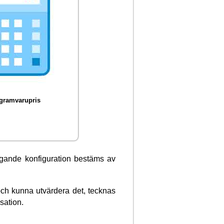
gramvarupris
gande konfiguration bestäms av
.
t och kunna utvärdera det, tecknas
isation.