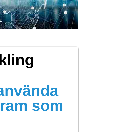
kling
 använda
ogram som