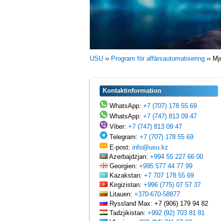
USU
››
Program för affärsautomatisering
››
Mj
Kontaktinformation
WhatsApp:
+7 (707) 178 55 69
WhatsApp:
+7 (747) 813 09 47
Viber:
+7 (747) 813 09 47
Telegram:
+7 (707) 178 55 69
E-post:
info@usu.kz
Azerbajdzjan:
+994 55 227 66 00
Georgien:
+995 577 44 77 99
Kazakstan:
+7 707 178 55 69
Kirgizistan:
+996 (775) 07 57 37
Litauen:
+370-670-58877
Ryssland Max: +7 (906) 179 94 82
Tadzjikistan:
+992 (92) 703 81 81