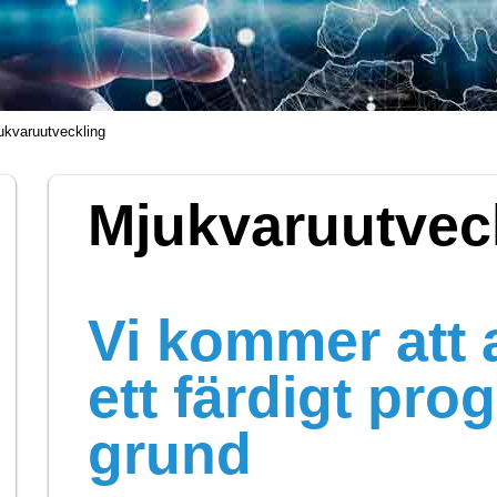
ukvaruutveckling
Mjukvaruutvec
Vi kommer att
ett färdigt pr
grund