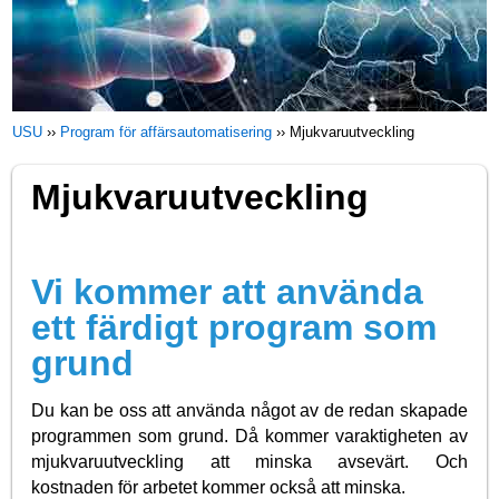
USU
››
Program för affärsautomatisering
››
Mjukvaruutveckling
Mjukvaruutveckling
Vi kommer att använda
ett färdigt program som
grund
Du kan be oss att använda något av de redan skapade
programmen som grund. Då kommer varaktigheten av
mjukvaruutveckling att minska avsevärt. Och
kostnaden för arbetet kommer också att minska.