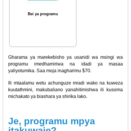
Bei ya programu
Gharama ya marekebisho ya usanidi wa msingi wa
programu imedhamiriwa na idadi ya masaa
yaliyotumika. Saa moja inagharimu $70.
Ili mtaalamu wetu achunguze mradi wako na kuweza
kuutathmini, makubaliano yanahitimishwa ili kusoma
michakato ya biashara ya shirika lako.
Je, programu mpya
itakuwaje?