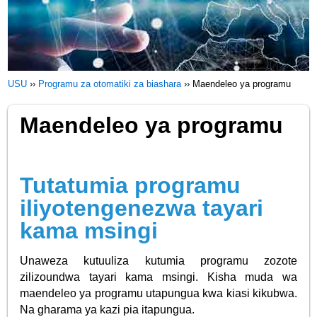
USU
››
Programu za otomatiki za biashara
››
Maendeleo ya programu
Maendeleo ya programu
Tutatumia programu
iliyotengenezwa tayari
kama msingi
Unaweza kutuuliza kutumia programu zozote
zilizoundwa tayari kama msingi. Kisha muda wa
maendeleo ya programu utapungua kwa kiasi kikubwa.
Na gharama ya kazi pia itapungua.