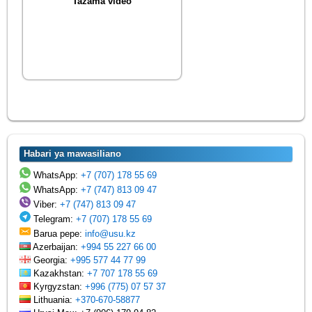
Tazama video
Habari ya mawasiliano
WhatsApp:
+7 (707) 178 55 69
WhatsApp:
+7 (747) 813 09 47
Viber:
+7 (747) 813 09 47
Telegram:
+7 (707) 178 55 69
Barua pepe:
info@usu.kz
Azerbaijan:
+994 55 227 66 00
Georgia:
+995 577 44 77 99
Kazakhstan:
+7 707 178 55 69
Kyrgyzstan:
+996 (775) 07 57 37
Lithuania:
+370-670-58877