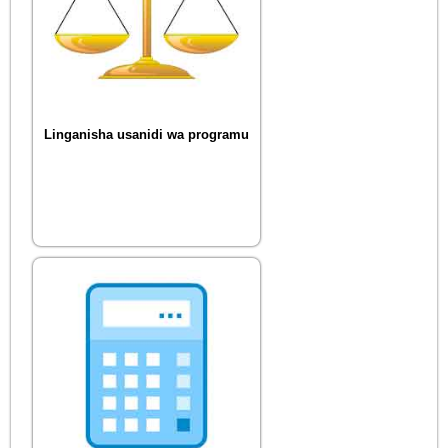
Linganisha usanidi wa programu