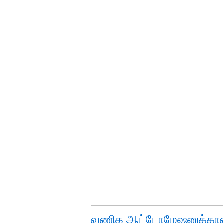
வணிக ஆட்டோமேஷனுக்கான 