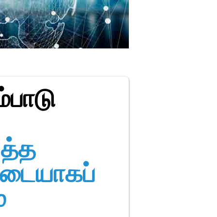
்பாடு
த்த
்படையாகப்
்