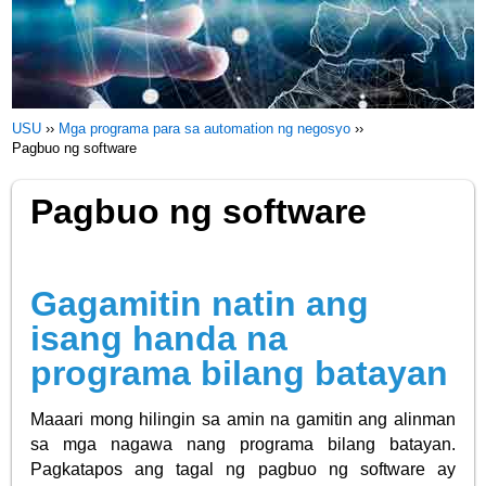
USU
››
Mga programa para sa automation ng negosyo
››
Pagbuo ng software
Pagbuo ng software
Gagamitin natin ang
isang handa na
programa bilang batayan
Maaari mong hilingin sa amin na gamitin ang alinman
sa mga nagawa nang programa bilang batayan.
Pagkatapos ang tagal ng pagbuo ng software ay