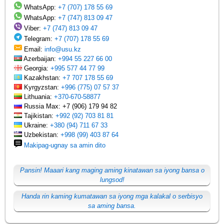
WhatsApp:
+7 (707) 178 55 69
WhatsApp:
+7 (747) 813 09 47
Viber:
+7 (747) 813 09 47
Telegram:
+7 (707) 178 55 69
Email:
info@usu.kz
Azerbaijan:
+994 55 227 66 00
Georgia:
+995 577 44 77 99
Kazakhstan:
+7 707 178 55 69
Kyrgyzstan:
+996 (775) 07 57 37
Lithuania:
+370-670-58877
Russia Max: +7 (906) 179 94 82
Tajikistan:
+992 (92) 703 81 81
Ukraine:
+380 (94) 711 67 33
Uzbekistan:
+998 (99) 403 87 64
Makipag-ugnay sa amin dito
Pansin! Maaari kang maging aming kinatawan sa iyong bansa o
lungsod!
Handa rin kaming kumatawan sa iyong mga kalakal o serbisyo
sa aming bansa.