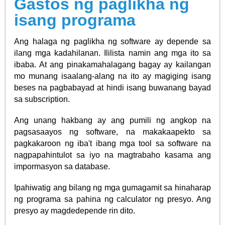
Gastos ng paglikha ng
isang programa
Ang halaga ng paglikha ng software ay depende sa
ilang mga kadahilanan. Ililista namin ang mga ito sa
ibaba. At ang pinakamahalagang bagay ay kailangan
mo munang isaalang-alang na ito ay magiging isang
beses na pagbabayad at hindi isang buwanang bayad
sa subscription.
Ang unang hakbang ay ang pumili ng angkop na
pagsasaayos ng software, na makakaapekto sa
pagkakaroon ng iba't ibang mga tool sa software na
nagpapahintulot sa iyo na magtrabaho kasama ang
impormasyon sa database.
Ipahiwatig ang bilang ng mga gumagamit sa hinaharap
ng programa sa pahina ng calculator ng presyo. Ang
presyo ay magdedepende rin dito.