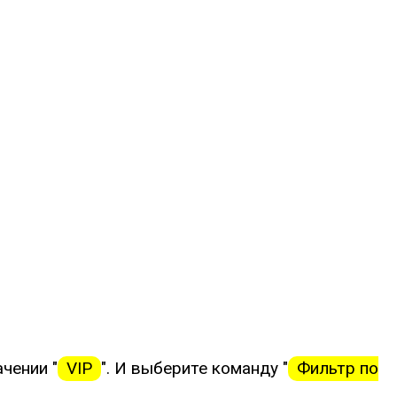
чении "
VIP
". И выберите команду "
Фильтр по