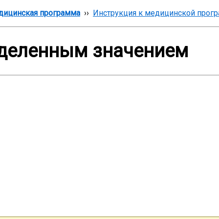
дицинская программа
››
Инструкция к медицинской прог
еделенным значением