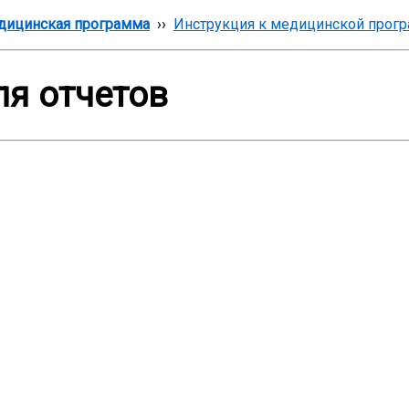
дицинская программа
››
Инструкция к медицинской прог
ля отчетов