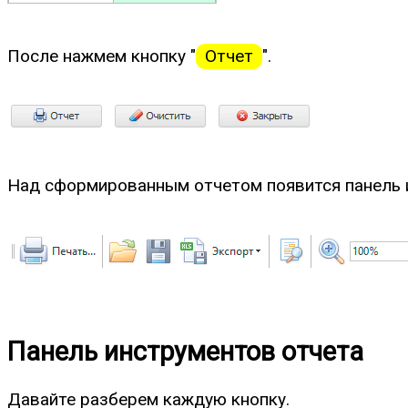
После нажмем кнопку "
Отчет
".
Над сформированным отчетом появится панель 
Панель инструментов отчета
Давайте разберем каждую кнопку.