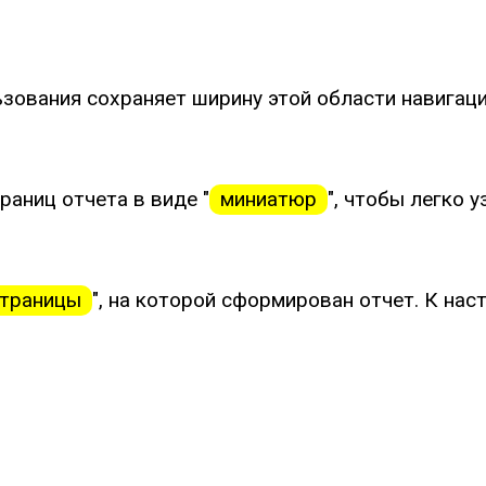
ьзования сохраняет ширину этой области навигац
аниц отчета в виде "
миниатюр
", чтобы легко 
страницы
", на которой сформирован отчет. К нас