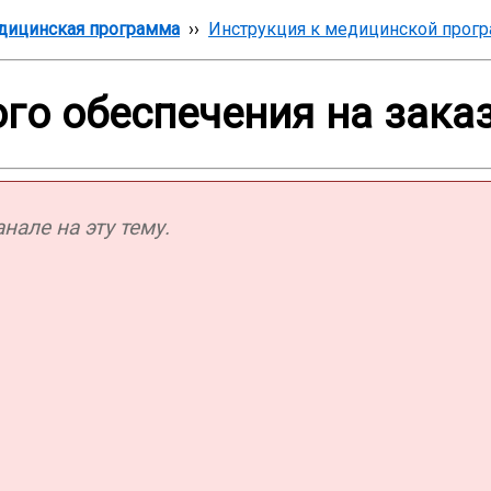
дицинская программа
››
Инструкция к медицинской прог
го обеспечения на зака
але на эту тему.