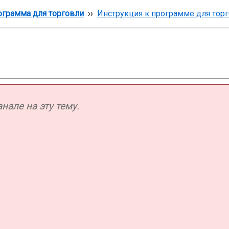
грамма для торговли
››
Инструкция к программе для тор
але на эту тему.