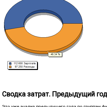
Сводка затрат. Предыдущий го
Это уже анализ предыдущего года по группам фи