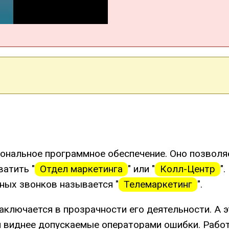
сиональное программное обеспечение. Оно позвол
ватить "
Отдел маркетинга
" или "
Колл-Центр
"
ных звонков называется "
Телемаркетинг
".
ключается в прозрачности его деятельности. А э
м виднее допускаемые операторами ошибки. Рабо