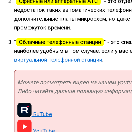
"
Офисные или аппаратные АТС
" - это от
недостаток таких автоматических телефонн
дополнительные платы микросхем, но даже 
промежуток времени.
"
Облачные телефонные станции
" - это с
наиболее удобным в том случае, если у вас
виртуальной телефонной станции
.
Можете посмотреть видео на нашем youtub
Либо читайте дальше полезную информац
RuTube
YouTube