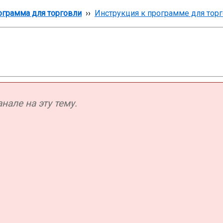
грамма для торговли
››
Инструкция к программе для тор
але на эту тему.