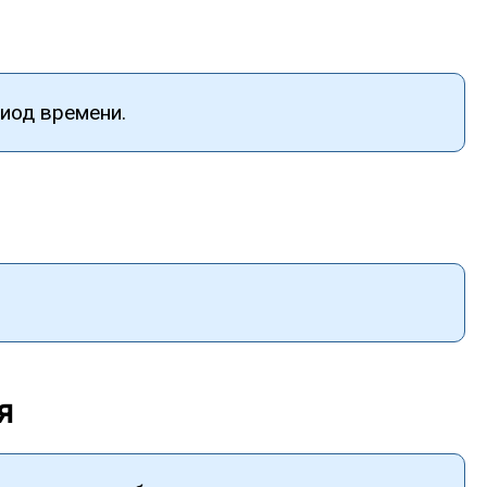
иод времени.
я