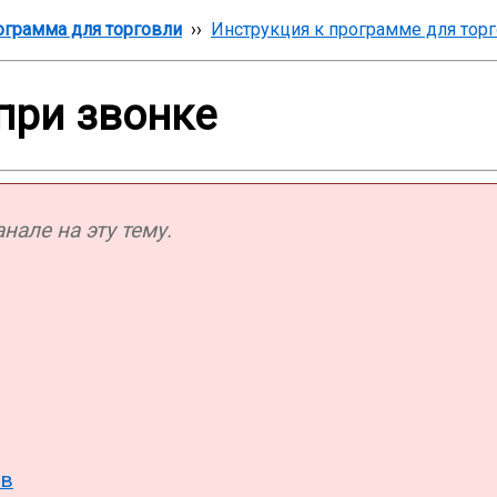
грамма для торговли
››
Инструкция к программе для тор
при звонке
але на эту тему.
ов