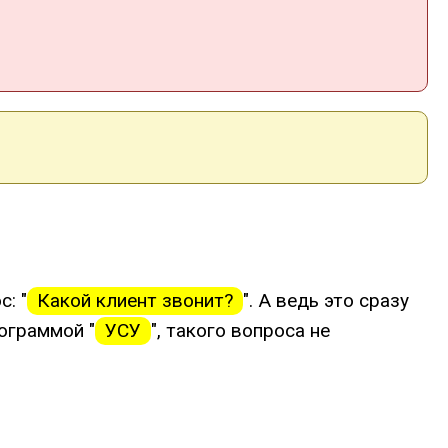
: "
Какой клиент звонит?
". А ведь это сразу
ограммой "
УСУ
", такого вопроса не