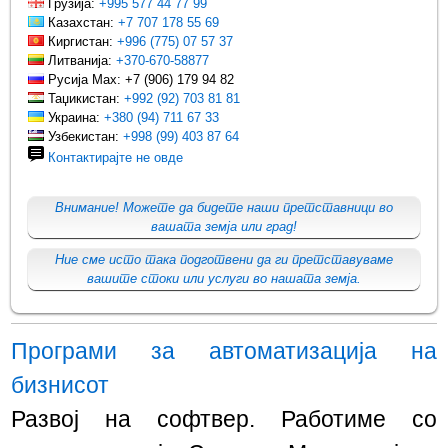
Грузија:
+995 577 44 77 99
Казахстан:
+7 707 178 55 69
Киргистан:
+996 (775) 07 57 37
Литванија:
+370-670-58877
Русија Max: +7 (906) 179 94 82
Таџикистан:
+992 (92) 703 81 81
Украина:
+380 (94) 711 67 33
Узбекистан:
+998 (99) 403 87 64
Контактирајте не овде
Внимание! Можете да бидете наши претставници во
вашата земја или град!
Ние сме исто така подготвени да ги претставуваме
вашите стоки или услуги во нашата земја.
Програми за автоматизација на
бизнисот
Развој на софтвер. Работиме со