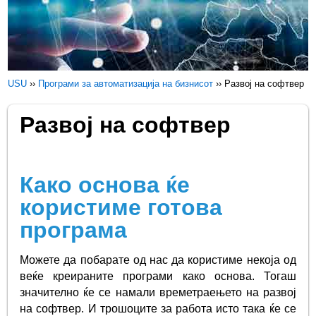
USU
››
Програми за автоматизација на бизнисот
››
Развој на софтвер
Развој на софтвер
Како основа ќе
користиме готова
програма
Можете да побарате од нас да користиме некоја од
веќе креираните програми како основа. Тогаш
значително ќе се намали времетраењето на развој
на софтвер. И трошоците за работа исто така ќе се