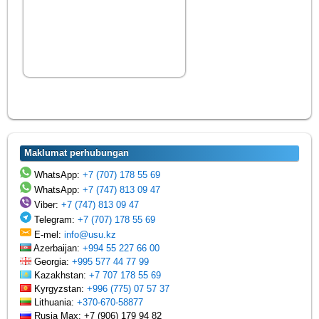
Maklumat perhubungan
WhatsApp:
+7 (707) 178 55 69
WhatsApp:
+7 (747) 813 09 47
Viber:
+7 (747) 813 09 47
Telegram:
+7 (707) 178 55 69
E-mel:
info@usu.kz
Azerbaijan:
+994 55 227 66 00
Georgia:
+995 577 44 77 99
Kazakhstan:
+7 707 178 55 69
Kyrgyzstan:
+996 (775) 07 57 37
Lithuania:
+370-670-58877
Rusia Max: +7 (906) 179 94 82