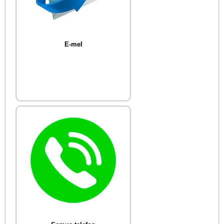
E-mel