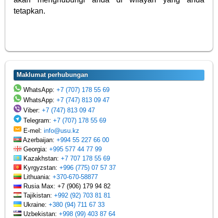
tetapkan.
Maklumat perhubungan
WhatsApp:
+7 (707) 178 55 69
WhatsApp:
+7 (747) 813 09 47
Viber:
+7 (747) 813 09 47
Telegram:
+7 (707) 178 55 69
E-mel:
info@usu.kz
Azerbaijan:
+994 55 227 66 00
Georgia:
+995 577 44 77 99
Kazakhstan:
+7 707 178 55 69
Kyrgyzstan:
+996 (775) 07 57 37
Lithuania:
+370-670-58877
Rusia Max: +7 (906) 179 94 82
Tajikistan:
+992 (92) 703 81 81
Ukraine:
+380 (94) 711 67 33
Uzbekistan:
+998 (99) 403 87 64