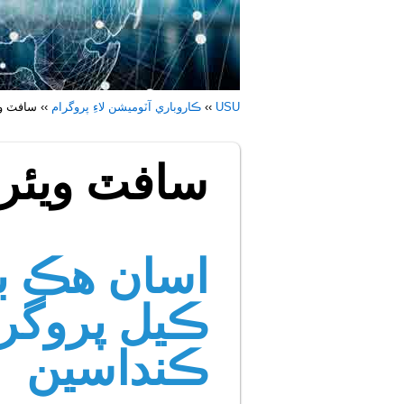
USU
››
ڪاروباري آٽوميشن لاءِ پروگرام
››
سافٽ وي
سافٽ ويئر 
اسان هڪ بني
ڪيل پروگرا
ڪنداسين