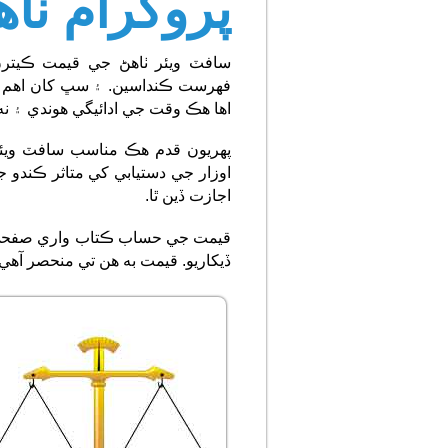
پروگرام ٺا
سافٽ ويئر ٺاهڻ جي قيمت ڪيترن
فهرست ڪنداسين. ۽ سڀ کان اهم شيءِ
اها هڪ وقت جي ادائيگي هوندي ۽ 
پهريون قدم هڪ مناسب سافٽ ويئر
اوزار جي دستيابي کي متاثر ڪندو
اجازت ڏين ٿا.
قيمت جي حساب ڪتاب واري صفحي ت
ڏيکاريو. قيمت به هن تي منحصر آهي.