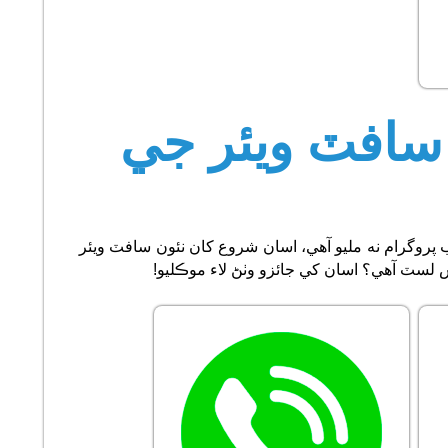
سافٽ ويئر جي
وگرام نه مليو آهي، اسان شروع کان نئون سافٽ ويئر
 لسٽ آهي؟ اسان کي جائزو وٺڻ لاء موڪليو!