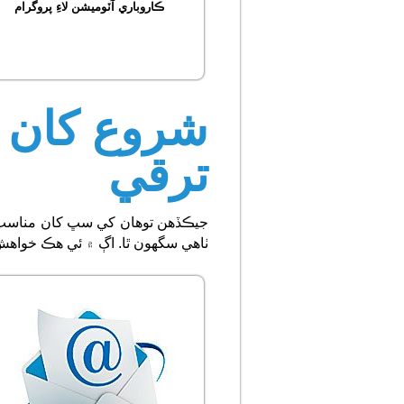
ڪاروباري آٽوميشن لاءِ پروگرام
شروع کان 
ترقي
جيڪڏهن توهان کي سڀ کان مناسب پر
ٺاهي سگهون ٿا. اڳ ۾ ئي هڪ خواهش