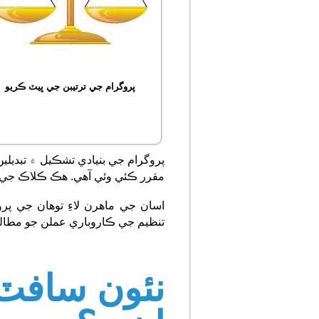
پروگرام جي ترتيبن جي ڀيٽ ڪريو
پروگرام جي بنيادي تشڪيل ۾ تبدي
مقرر ڪئي وئي آھي. هڪ ڪلاڪ جي قي
اسان جي ماهرن لاءِ توھان جي پرو
تنظيم جي ڪاروباري عملن جو مطالعو
نئون سافٽ 