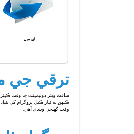
اي ميل
ترقي جي 
سافٽ ويئر ڊولپمينٽ جا وقت ڪيترن
ڪنهن به تيار ڪيل پروگرام کي بنياد 
وقت گهٽجي ويندي آهي.