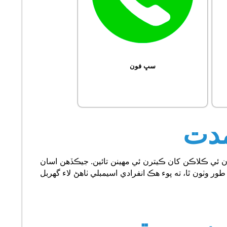
سڀ فون
مدت
 ئي ڪلاڪن کان ڪيترن ئي مهينن تائين. جيڪڏهن اسان
طور وٺون ٿا، ته پوء هڪ انفرادي اسيمبلي ٺاهڻ لاء گهربل