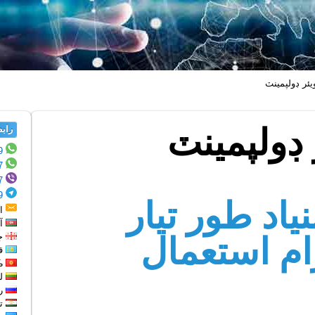
ئر ڊولپمينٽ
ڊولپمينٽ
رابطي ج
9
WhatsApp:
7
WhatsApp:
7
Viber:
9
Telegram:
اد طور تيار
اي
آذ
م استعمال
جا
قا
ڪ
لٿ
روس 82
تا