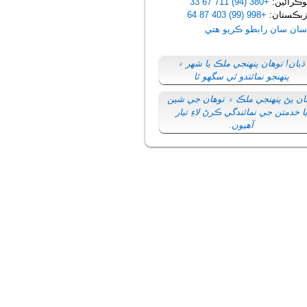
ڪرائين:
+380 (94) 711 67 33
بڪستان:
+998 (99) 403 87 64
سان سان رابطو ڪريو ھتي
ڌيان! توهان پنهنجي ملڪ يا شهر ۾
پنهنجو نمائندو ٿي سگهو ٿا
ان پڻ پنهنجي ملڪ ۾ توهان جي شين
ا خدمتن جي نمائندگي ڪرڻ لاءِ تيار
آهيون.