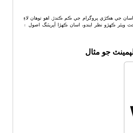
اسان جي ھڪڙي پروگرام جي ڪم ڪندڙ. اهو توهان لاءِ
ٽ ويئر ڪهڙو نظر ايندو، اسان ڪهڙا آپريٽنگ اصول ۽
مينٽ جو مثال