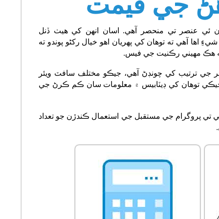
هڻ جي قيمت
 ئي عنصر تي منحصر آهي. اسان انهن کي هيٺ ڏنل
 اها آهي ته توهان کي پهريان اهو خيال رکڻو پوندو ته
نه هڪ مهيني رڪنيت جي فيس.
 جي ترتيب کي چونڊڻ آهي، جيڪو مختلف سافٽ ويئر
 جيڪي توهان کي ڊيٽابيس ۾ معلومات سان ڪم ڪرڻ جي
ي پروگرام جي مستقبل جي استعمال ڪندڙن جو تعداد