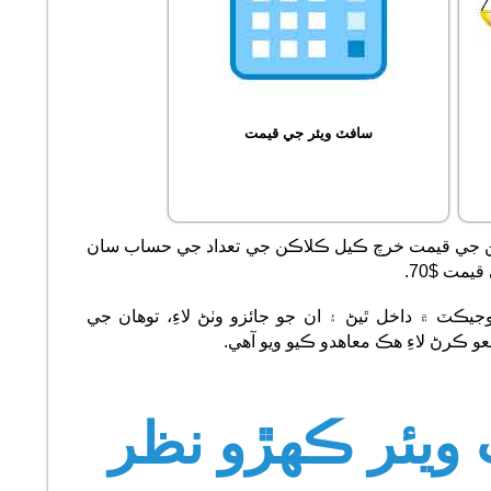
سافٽ ويئر جي قيمت
لين جي قيمت خرچ ڪيل ڪلاڪن جي تعداد جي حساب سان
مت $70.
جيڪٽ ۾ داخل ٿيڻ ۽ ان جو جائزو وٺڻ لاءِ، توھان جي
 ڪرڻ لاءِ ھڪ معاھدو ڪيو ويو آھي.
ويئر ڪهڙو نظر