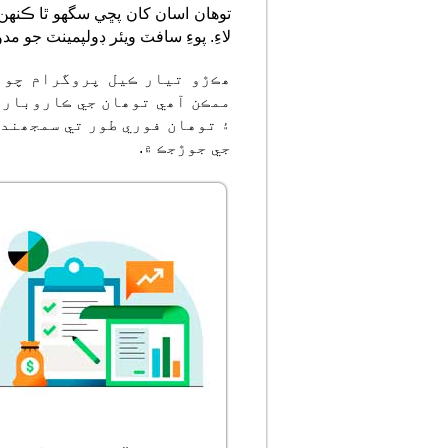
توهان اسان کان پڇي سگهو ٿا ڪنهن 
لاءِ. پوءِ سافٽ ويئر ڊولپمينٽ جو م
ھڪڙو تيار ڪيل پروگرام چون
ممڪن آھي توھان جي ڪاروبار ج
۽ توهان فوري طور تي سمجھندا
جي جوڙجڪ ۾.