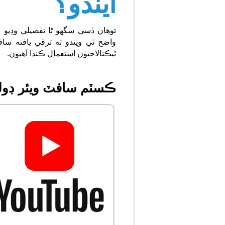
ايندو؟
توھان ڏسي سگھو ٿا تفصيلي وڊيو 
واضح ٿي ويندو ته ترقي يافته ساف
ٽيڪنالاجيون استعمال ڪندا آهيون.
ڪسٽم سافٽ ويئر ڊولپ