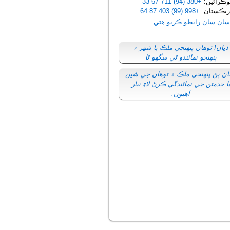
ڪرائين:
+380 (94) 711 67 33
بڪستان:
+998 (99) 403 87 64
سان سان رابطو ڪريو ھتي
ڌيان! توهان پنهنجي ملڪ يا شهر ۾
پنهنجو نمائندو ٿي سگهو ٿا
ان پڻ پنهنجي ملڪ ۾ توهان جي شين
ا خدمتن جي نمائندگي ڪرڻ لاءِ تيار
آهيون.