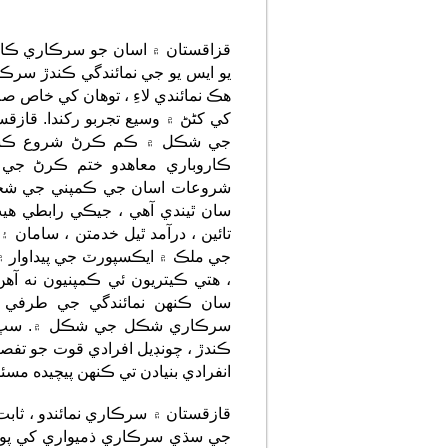
قزاقستان ۾ اسان جو سرڪاري ڪارو
يو ايس يو جي نمائندگي ڪندڙ سرڪا
هڪ نمائندي لاءِ ، توهان کي خا
کي کڻڻ ۾ وسيع تجربو رکندا. قازقست
جي شڪل ۾ ڪم ڪرڻ شروع ڪندا آ
ڪاروباري معاهدو ختم ڪرڻ جي 
شروعات اسان جي ڪمپني جي شخص
سان ٿيندي آهي ، جيڪي رابطي هيٺ 
تائين ، درآمد ٿيل خدمتن ، سامان
جي ملڪ ۾ ايڪسپورٽ جي پيداوار ۾ 
سان ڪنهن نمائندگي جي طرفي 
سرڪاري شڪل جي شڪل ۾. سڀ کان
ڪندڙ ، چونڊيل افرادي قوت جو تف
انفرادي بنيادن تي ڪنهن پيچيده مس
قازقستان ۾ سرڪاري نمائندو ، ثابت
جي سڌي سرڪاري ذميواري کي پورو