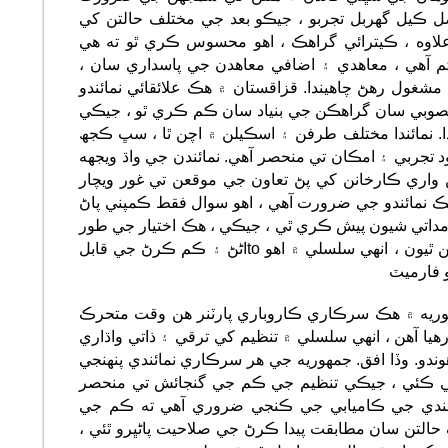
ل ڪيل گهربل تجربو ، جيڪو بعد جي مختلف حالتن کي
علاوه ، ڪيترائي گراهڪ ، اهو محسوس ڪري ٿو ته هي
آهي ، معاهدي ۽ اضافي معاهدن جي پاسداري سان ،
شغول رهڻ چاهيندا. قزاقستان ۾ هڪ علائقائي نمائندو
نصوبي سان گراهڪن جي بنياد سان ڪم ڪري ٿو ، جيڪي
دا. نمائندا مختلف طرفن ۽ اسڪيلن ۾ اچن ٿا ، سڀ ڪجھ
د تجربي ۽ امڪان تي منحصر آهي. نمائندن جي واڌ ويجهه
هڻ واري ڪارخانن کي پڻ تعاون جي موقعن تي غور ويچار
ڪ نمائندو جي ضرورت آهي ، اهو سوال فقط ڪمپني پاڻ
آمداتي شيون پيش ڪري ٿي ، جيڪي ، هڪ اختيار جي طور
تي ، وڏي پئماني تي قيمتي ٿي سگهن ٿيون ، انهي سلسلي ۾ اهو toاڻڻ ۽ ڪم ڪرڻ جي قابل
 فارميٽ
هوريه ۾ هڪ سرڪاري ڪاروباري پارٽنر هن وقت متحرڪ
يا آهن ، انهي سلسلي ۾ تنظيم کي ترقي ۽ ذاتي واڌاري
و. وڏا افق. جمهوريه جي هر سرڪاري نمائندي پنهنجي
ي ڪئي ، جيڪي تنظيم جي ڪم جي گنجائش تي منحصر
مائندي جي ڪاميابي جي ڪنجي ضروري آهي ته ڪم جي
التن سان مطابقت پيدا ڪرڻ جي صلاحيت پاڻڀرو ٿئي ،