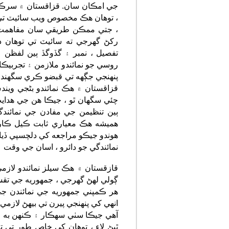
جي امڪان سان. قزاقستان ۾ سرڪا
، توهان هڪ مخصوص ويب سائيٽ تي
رکڻ گهرجي ته سائيٽ تي توهان 
تفصيل ، نمبر ۽ گڏوگڏ ٻين لفظن 
روسي جو نمائندو ملازمن ۽ تجربي
پنهنجي جڳهه تي قبضو ڪري سگهندو 
قزاقستان ۾ هڪ نمائندو بڻجي وين
چئي سگھان ٿو ، جيڪا هن جي هدا
ٻين تنظيمن جي مفادن جي نمائند
هميشه هڪ معياري ثابت ڪيل ڪا
هوندو جيڪو مراجعه کي دلچسپي ڏ
نمائندگي جو دائرو ، اسان جي وقت ۾ 
قازقستان ۾ هڪ سيلز نمائندو لا
ڳولي لهڻ گهرجي ، جمهوريه جي تقس
هر ڪمپني جمهوريه جي نمائندن ج
انهي کي پنهنجي پيرن تي بيهڻ لازم
آهي جيڪا سٺي سهڪار ۽ ڪنهن به م
ٿيڻ لاءِ ، توهان کي خاص طور ت