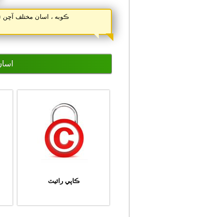
ڪوبه ، اسان مختلف آڇن 
اسان
ڪاپي رائيٽ