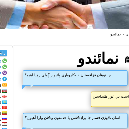
ن ۾ نمائندو
نمائندو
رابطي ج
9
WhatsApp:
7
WhatsApp:
7
Viber:
ڇا توهان قزاقستان ۾ ڪاروباري ڀائيوار ڳولي رهيا آهيو؟
9
Telegram:
اي
آذ
است تي غور ڪنداسين
جا
قا
ڪ
لٿ
اسان ڪهڙي قسم جا پراڊڪٽس يا خدمتون وڪڻڻ وارا آهيون؟
روس 82
تا