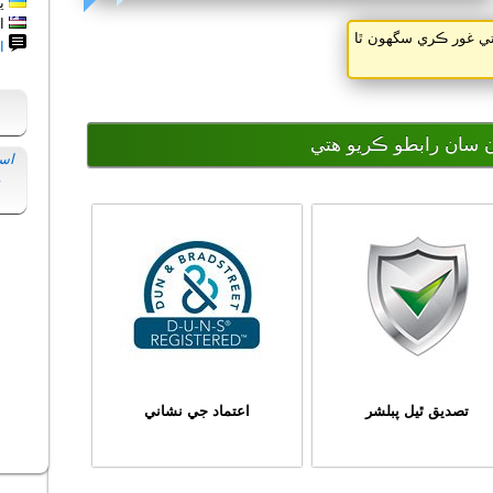
يو
از
تي غور ڪري سگهون ٿا
ا
 سان رابطو ڪريو ھتي
اس
ي
تصديق ٿيل پبلشر
اعتماد جي نشاني