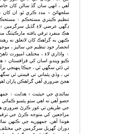
آهي ، انهي سان گڏ سالن کان حاص
سلجهائڻ ۾ مدد ڪري ٿو. ان کان 
تنظيم ڪيتري مستحڪم ۽ مستحڪم 
ڊگهي عرصي لاءِ گڏيل سرگرمين ۾ م
هڪ منفرد ترقي يافته مارڪيٽنگ م
ڪنهن به گراهڪ کان لاتعلق نه رهن
انحصار خود تنظيم جي سائيز ، موجو
۽ واڌاري لاءِ ، مختلف امپورٽ ٺا
ڪيو ويندو. اسان کي قزاقستان ۾ ه
ئي ڏئي سگهي ٿي ، جيڪا پنهنجي بر
هجڻ ضروري آهي گراهڪن پاران اھو
نمائندي جي حيثيت ۾ هدايت ۽ جم
حصو آهي ته اهي سٺو پئسو ڪمائي ره
جي طريقن تي غور ڪرڻ ضروري هوند
مراجعين کي متوجه ڪرڻ جي ترق
هوندا آهن. جمهوريه جي ڪنهن ن
دوران گهربل سرگرمين جي مختلف ح