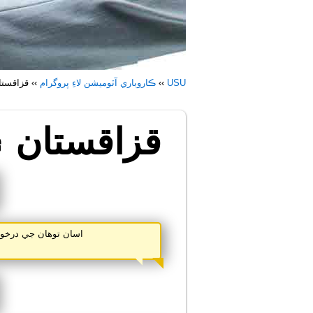
USU
››
ڪاروباري آٽوميشن لاءِ پروگرام
››
قزاقستا
قزاقستان ۾ 
اسان توهان جي درخو