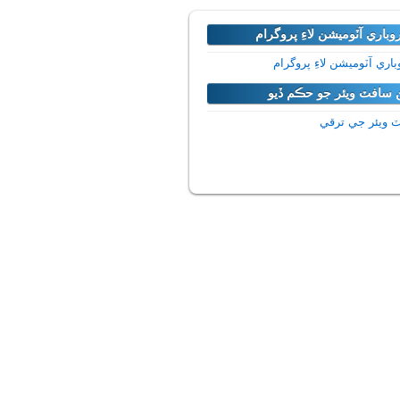
وباري آٽوميشن لاءِ پروگرام
اري آٽوميشن لاءِ پروگرام
ن سافٽ ويئر جو حڪم ڏيو
 ويئر جي ترقي