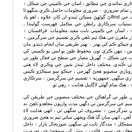
ري نمائندي جي مطابق ، اسان جي ڪمپني جي شڪل ۾
 تمام ضروري ۽ ضروري معلومات حاصل ڪري سگهو ٿا
، جتي ممڪن طريقي سان مفاهمت جي findاڻ ڳولهڻ ممڪن ٿيندو ان کان علاوه ، اهو ياد
دستياب سرڪاري رابطن جي مڪمل فهرست ڳوليندا ،
۾ ، اسان جي ڪمپني بابت مفيد معلومات. قزاقستان ۾
ڪار ماهرن جي هڪ ٽيم ٺاهي ڪري تقسيم جي سرگرمين ۾
جيڪو ڪم کي بهتر ۽ بهتر طريقي سان انجام ڏيندو. مان
دس ، تنهن ڪري تون محفوظ طور يو ايس يو ڪمپني کي
يت جي شڪل ۾ گهربل معيار جي سطح تي فعال طور تي
گي ڪندي. مختلف داخل ٿيندڙ شين جي وڪري لاءِ هتي
روباري منصوبو هجڻ گهرجي ، جيڪو سو سيڪڙو ڪيس
ياري سگهي. جمهوريه ۾ تقسيم جي سرگرمين ۽ سرڪاري
، هڪ تمام گهڻي لاڳاپيل هدايت ۾ رهي ٿو.
زمي طور تي گراهڪن جي مختلف منصوبن جي طريقن کي
يم جي سرگرمين تي ڊگهي مدت واريون معاهدو ٺاهڻ. نه
ي سرگرمين ۾ مصروف ٿي سگهي ٿي ، انهي هدايت لاءِ
ي آهي ، انهي سان گڏ هڪ ويجهي ساٿي ٽيم به هجڻ ضروري
شڪل ۾ مددگار ثابت ٿي سگهي. صورتحال بازار ۾ داخل
ي توهان جي سڀني فائدن ۽ منٽن کي سمجهڻ جي ضرورت