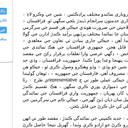
ڪار
باري نمائندو مختلف پراڊڪٽس ۽ شين جي وڪرو لاءِ ۽
ڪاروب
ري خدمتون سرانجام ڏيندڙ بڻجي سگھي ٿو. قزاقستان ۾
ص صلاحيتن جي ضرورت هوندي جيڪي هن قسم جي سرگرمي
نئي
ان جا نمائندا مختلف پرڏيهي برآمد ڪندڙ ادارن جي ڳولا
سافٽ
هن ، جيڪي جاري بنيادن تي تعاون جي معاهدي ۾
قابل هجن. جمهوري قزاقستان جي هڪ نمائندي جي
 ۾ ڊگهي عرصي وارا تعلقات برقرار رکڻ جي مقصد
پنهنجا وعدا پورا ڪندا. جمهوريت قزاقستان ، وڏي حد
 ۽ شين جو وڏي ۾ وڏو وهڪرو وصول ڪري ٿو ، جيڪو هن
مصروف آهي. قازقستان جي جمهوريه ۾ ، توهان ڳوليندا
، هتي ڪيتريون ئي ڪمپنيون نه آهن جيڪي عملي طور تي چ representativeي طرح ۽ رٿا
جي ذميواري پوري ڪري سگھن ، هڪ تقسيم ڪندڙ
 پهريان ، جمهوريت واري قزاقستان جي نمائندگي
صيل سان ڌيان ڏيڻ گهرجي ، جيڪي ڪم جي سرگرمين جي
ئلي کي حل ڪرڻ جي قابل بڻجن.
 ۽ جديد ڪمپني جي نمائندگي ڪندڙ ، مقصد طور تي انهن
 ڪرڻ جو ارادو ڪري وٺندا ، گهربل نتيجا حاصل ڪرڻ