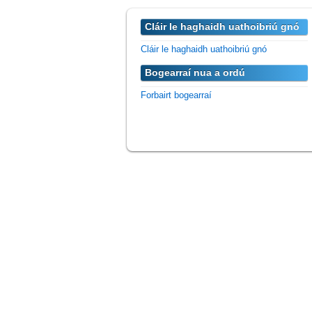
Cláir le haghaidh uathoibriú gnó
Cláir le haghaidh uathoibriú gnó
Bogearraí nua a ordú
Forbairt bogearraí