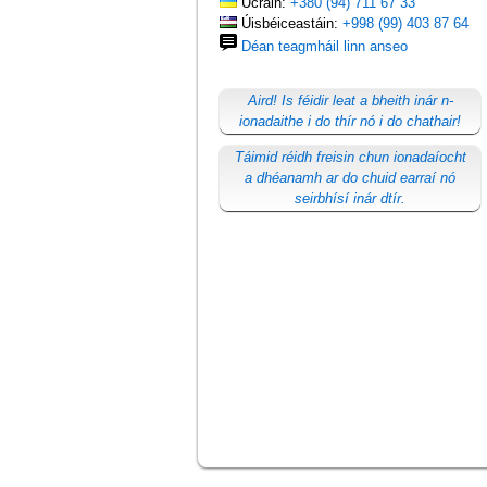
Úcráin:
+380 (94) 711 67 33
Úisbéiceastáin:
+998 (99) 403 87 64
Déan teagmháil linn anseo
Aird! Is féidir leat a bheith inár n-
ionadaithe i do thír nó i do chathair!
Táimid réidh freisin chun ionadaíocht
a dhéanamh ar do chuid earraí nó
seirbhísí inár dtír.