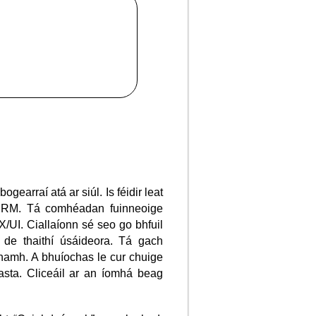
gearraí atá ar siúl. Is féidir leat
 CRM. Tá comhéadan fuinneoige
/UI. Ciallaíonn sé seo go bhfuil
de thaithí úsáideora. Tá gach
anamh. A bhuíochas le cur chuige
uasta. Cliceáil ar an íomhá beag