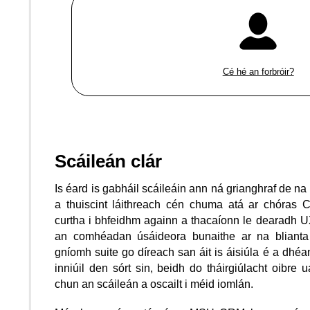
Cé hé an forbróir?
Scáileán clár
Is éard is gabháil scáileáin ann ná grianghraf de na bo
a thuiscint láithreach cén chuma atá ar chóras
curtha i bhfeidhm againn a thacaíonn le dearadh UX
an comhéadan úsáideora bunaithe ar na blianta 
gníomh suite go díreach san áit is áisiúla é a dhé
inniúil den sórt sin, beidh do tháirgiúlacht oibre 
chun an scáileán a oscailt i méid iomlán.