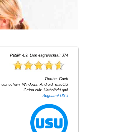
Rátáil:
4.9
. Líon eagraíochtaí:
374
Tíortha:
Gach
 oibriucháin:
Windows, Android, macOS
Grúpa clár:
Uathoibriú gnó
Bogearraí USU