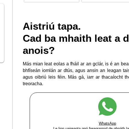
Aistriú tapa.
Cad ba mhaith leat a
anois?
Más mian leat eolas a fháil ar an gclár, is é an bea
bhfíseán iomlán ar dtús, agus ansin an leagan tai
agus oibriú leis féin. Más gá, iarr ar thacaíocht th
treoracha.
WhatsApp
Le linn uaireanta gnó freagraimid de ghnáth l