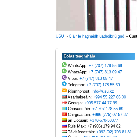
USU
››
Cláir le haghaidh uathoibriú gnó
››
Cunt
Eolas teagmhála
WhatsApp:
+7 (707) 178 55 69
WhatsApp:
+7 (747) 813 09 47
Viber:
+7 (747) 813 09 47
Telegram:
+7 (707) 178 55 69
Ríomhphost:
info@usu.kz
Asarbaiseáin:
+994 55 227 66 00
Georgia:
+995 577 44 77 99
Chasacstáin:
+7 707 178 55 69
Chirgeastáin:
+996 (775) 07 57 37
an Liotuáin:
+370-670-58877
Rúis Max: +7 (906) 179 94 82
Táidsíceastáin:
+992 (92) 703 81 81