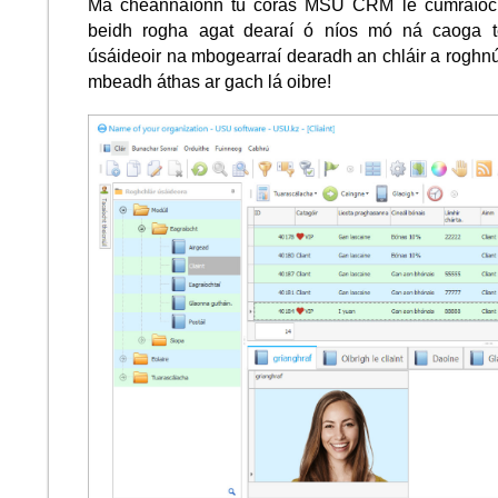
Má cheannaíonn tú córas MSU CRM le cumraíoch
beidh rogha agat dearaí ó níos mó ná caoga t
úsáideoir na mbogearraí dearadh an chláir a roghnú
mbeadh áthas ar gach lá oibre!