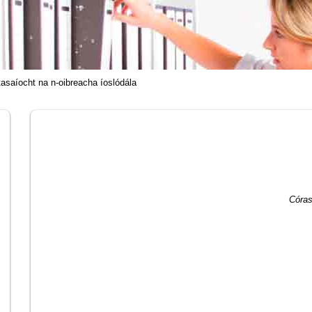
asaíocht na n-oibreacha íoslódála
Córas