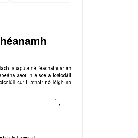
 dhéanamh
lach is tapúla ná féachaint ar an
speána saor in aisce a íoslódáil
eicniúil cur i láthair nó léigh na
aistigh de 1 nóiméad