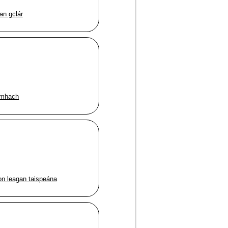
an gclár
íomhach
on leagan taispeána