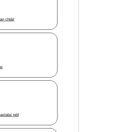
an chláir
aí
astalaí néil