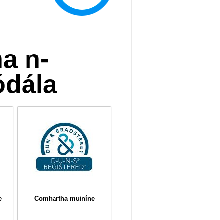
a n-
ódála
e
Comhartha muiníne