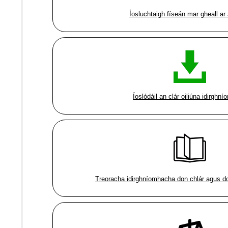
Íosluchtaigh físeán mar gheall ar 
Íoslódáil an clár oiliúna idirghn
Treoracha idirghníomhacha don chlár agus d