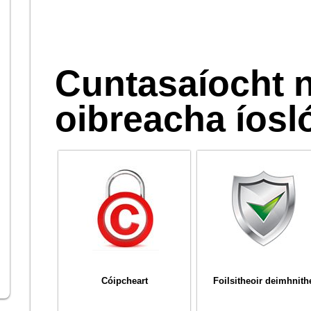
Cuntasaíocht n
oibreacha íosl
Cóipcheart
Foilsitheoir deimhnith