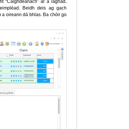
t “Caighdeánach” ar a laghad,
eimpléad. Beidh deis ag gach
 a oireann dá bhlas. Ba chóir go