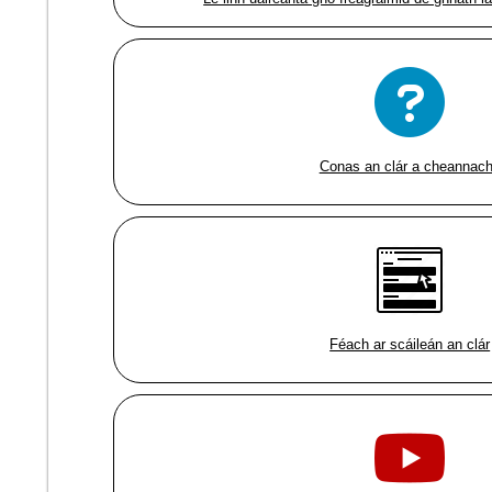
Conas an clár a cheannac
Féach ar scáileán an clár