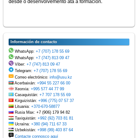
desde o desenvolvemento ata a formación.
Información de contacto
WhatsApp:
+7 (707) 178 55 69
WhatsApp:
+7 (747) 813 09 47
Viber:
+7 (747) 813 09 47
Telegram:
+7 (707) 178 55 69
Correo electrónico:
info@usu.kz
Acerbaixán:
+994 55 227 66 00
Xeorxia:
+995 577 44 77 99
Casaquistán:
+7 707 178 55 69
Kirguizistán:
+996 (775) 07 57 37
Lituania:
+370-670-58877
Rusia Max: +7 (906) 179 94 82
Taxiquistán:
+992 (92) 703 81 81
Ucraína:
+380 (94) 711 67 33
Uzbekistán:
+998 (99) 403 87 64
Contacte connosco aquí