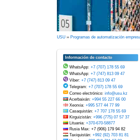
USU
››
Programas de automatización empresa
Información de contacto
WhatsApp:
+7 (707) 178 55 69
WhatsApp:
+7 (747) 813 09 47
Viber:
+7 (747) 813 09 47
Telegram:
+7 (707) 178 55 69
Correo electrónico:
info@usu.kz
Acerbaixán:
+994 55 227 66 00
Xeorxia:
+995 577 44 77 99
Casaquistán:
+7 707 178 55 69
Kirguizistán:
+996 (775) 07 57 37
Lituania:
+370-670-58877
Rusia Max: +7 (906) 179 94 82
Taxiquistán:
+992 (92) 703 81 81