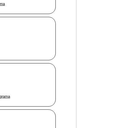
ama
ograma