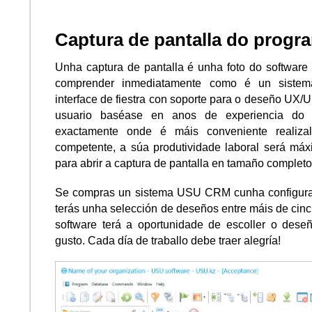
Captura de pantalla do progr
Unha captura de pantalla é unha foto do softwar
comprender inmediatamente como é un siste
interface de fiestra con soporte para o deseño UX/UI.
usuario baséase en anos de experiencia do u
exactamente onde é máis conveniente realiza
competente, a súa produtividade laboral será má
para abrir a captura de pantalla en tamaño completo
Se compras un sistema USU CRM cunha configurac
terás unha selección de deseños entre máis de cin
software terá a oportunidade de escoller o des
gusto. Cada día de traballo debe traer alegría!