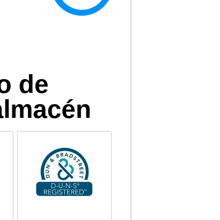
o de
almacén