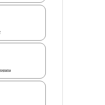
?
programa