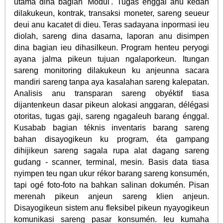
utama dina bagian 'Modul'. Tugas énggal anu kedah
dilakukeun, kontrak, transaksi moneter, sareng seueur
deui anu kacatet di dieu. Teras sadayana inpormasi ieu
diolah, sareng dina dasarna, laporan anu disimpen
dina bagian ieu dihasilkeun. Program henteu peryogi
ayana jalma pikeun tujuan ngalaporkeun. Itungan
sareng monitoring dilakukeun ku anjeunna sacara
mandiri sareng tanpa aya kasalahan sareng kalepatan.
Analisis anu transparan sareng obyéktif tiasa
dijantenkeun dasar pikeun alokasi anggaran, délégasi
otoritas, tugas gaji, sareng ngagaleuh barang énggal.
Kusabab bagian téknis inventaris barang sareng
bahan disayogikeun ku program, éta gampang
dihijikeun sareng sagala rupa alat dagang sareng
gudang - scanner, terminal, mesin. Basis data tiasa
nyimpen teu ngan ukur rékor barang sareng konsumén,
tapi ogé foto-foto na bahkan salinan dokumén. Pisan
merenah pikeun anjeun sareng klien anjeun.
Disayogikeun sistem anu fleksibel pikeun nyayogikeun
komunikasi sareng pasar konsumén. Ieu kumaha