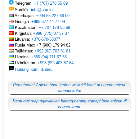
Telegram:
+7 (707) 178 55 69
Surélék:
info@usu.kz
Azerbaijan:
+994 55 227 66 00
Géorgia:
+995 577 44 77 99
Kazakhstan:
+7 707 178 55 69
Kirgistan:
+996 (775) 07 57 37
Lituania:
+370-670-58877
Rusia Max: +7 (906) 179 94 82
Tajikistan:
+992 (92) 703 81 81
Ukraina:
+380 (94) 711 67 33
Uzbékistan:
+998 (99) 403 87 64
Hubungi kami di dieu
Perhatosan! Anjeun tiasa janten wawakil kami di nagara anjeun
atanapi kota!
Kami ogé siap ngawakilan barang-barang atanapi jasa anjeun di
nagara kami.