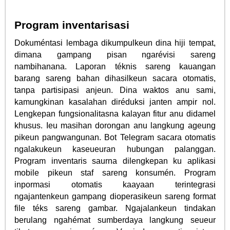
Program inventarisasi
Dokuméntasi lembaga dikumpulkeun dina hiji tempat,
dimana gampang pisan ngarévisi sareng
nambihanana. Laporan téknis sareng kauangan
barang sareng bahan dihasilkeun sacara otomatis,
tanpa partisipasi anjeun. Dina waktos anu sami,
kamungkinan kasalahan diréduksi janten ampir nol.
Lengkepan fungsionalitasna kalayan fitur anu didamel
khusus. Ieu masihan dorongan anu langkung ageung
pikeun pangwangunan. Bot Telegram sacara otomatis
ngalakukeun kaseueuran hubungan palanggan.
Program inventaris saurna dilengkepan ku aplikasi
mobile pikeun staf sareng konsumén. Program
inpormasi otomatis kaayaan terintegrasi
ngajantenkeun gampang dioperasikeun sareng format
file téks sareng gambar. Ngajalankeun tindakan
berulang ngahémat sumberdaya langkung seueur