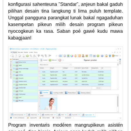
konfigurasi sahenteuna "Standar", anjeun bakal gaduh
pilihan desain tina langkung ti lima puluh template.
Unggal pangguna parangkat lunak bakal ngagaduhan
kasempetan pikeun milih desain program pikeun
nyocogkeun ka rasa. Saban poé gawé kudu mawa
kabagjaan!
Program inventaris modéren mangrupikeun asistén