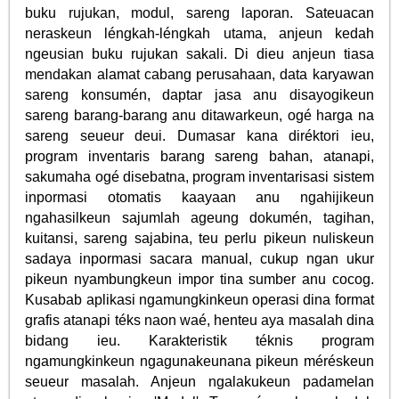
buku rujukan, modul, sareng laporan. Sateuacan
neraskeun léngkah-léngkah utama, anjeun kedah
ngeusian buku rujukan sakali. Di dieu anjeun tiasa
mendakan alamat cabang perusahaan, data karyawan
sareng konsumén, daptar jasa anu disayogikeun
sareng barang-barang anu ditawarkeun, ogé harga na
sareng seueur deui. Dumasar kana diréktori ieu,
program inventaris barang sareng bahan, atanapi,
sakumaha ogé disebatna, program inventarisasi sistem
inpormasi otomatis kaayaan anu ngahijikeun
ngahasilkeun sajumlah ageung dokumén, tagihan,
kuitansi, sareng sajabina, teu perlu pikeun nuliskeun
sadaya inpormasi sacara manual, cukup ngan ukur
pikeun nyambungkeun impor tina sumber anu cocog.
Kusabab aplikasi ngamungkinkeun operasi dina format
grafis atanapi téks naon waé, henteu aya masalah dina
bidang ieu. Karakteristik téknis program
ngamungkinkeun ngagunakeunana pikeun méréskeun
seueur masalah. Anjeun ngalakukeun padamelan