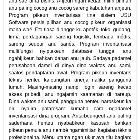
anu saé dina bisnis. Anjeun ngan kedah milih pilihan
anu paling cocog anu cocog sareng kabutuhan anjeun.
Program pikeun inventarisasi tina sistem USU
Software persis pilihan anu cocog pikeun organisasi
mana waé. Éta tiasa dianggo ku apoték, toko, gudang,
firma perdagangan sareng logistik, lembaga médis,
sareng seueur anu sanés. Program inventarisasi
multifungsi nyiptakeun database tunggal anu
ngahijikeun bahkan dahan anu jauh. Sadaya padamel
perusahaan damel di dinya dina waktos anu sami,
saatos pendaptaran awal. Program pikeun inventaris
téknis henteu kaleungitan kinerja nalika pangguna
tumuh. Masing-masing nampi login sareng kecap
akses pribadi, anu ngajamin kaamanan di hareup.
Dina waktos anu sami, pangguna henteu naroskeun ka
diri nyalira patarosan: kumaha cara ngadamel
inventarisasi dina program. Antarbeungeut anu paling
saderhana henteu nyababkeun kasusah bahkan
pikeun pemula anu nembé ngamimitian kagiatan téknis
profesionalna. Ménu utama ngan ukur aya tilu bagian: