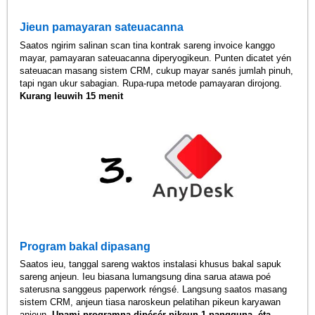
Jieun pamayaran sateuacanna
Saatos ngirim salinan scan tina kontrak sareng invoice kanggo
mayar, pamayaran sateuacanna diperyogikeun. Punten dicatet yén
sateuacan masang sistem CRM, cukup mayar sanés jumlah pinuh,
tapi ngan ukur sabagian. Rupa-rupa metode pamayaran dirojong.
Kurang leuwih 15 menit
Program bakal dipasang
Saatos ieu, tanggal sareng waktos instalasi khusus bakal sapuk
sareng anjeun. Ieu biasana lumangsung dina sarua atawa poé
saterusna sanggeus paperwork réngsé. Langsung saatos masang
sistem CRM, anjeun tiasa naroskeun pelatihan pikeun karyawan
anjeun.
Upami programna dipésér pikeun 1 pangguna, éta