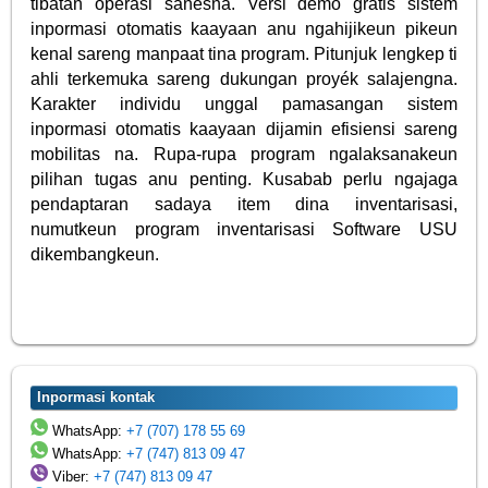
tibatan operasi sanésna. Versi demo gratis sistem
inpormasi otomatis kaayaan anu ngahijikeun pikeun
kenal sareng manpaat tina program. Pitunjuk lengkep ti
ahli terkemuka sareng dukungan proyék salajengna.
Karakter individu unggal pamasangan sistem
inpormasi otomatis kaayaan dijamin efisiensi sareng
mobilitas na. Rupa-rupa program ngalaksanakeun
pilihan tugas anu penting. Kusabab perlu ngajaga
pendaptaran sadaya item dina inventarisasi,
numutkeun program inventarisasi Software USU
dikembangkeun.
Inpormasi kontak
WhatsApp:
+7 (707) 178 55 69
WhatsApp:
+7 (747) 813 09 47
Viber:
+7 (747) 813 09 47