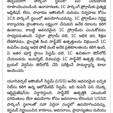
తప్పనిసరిగా పార్కింగ్ స్థలంలో పని చేయడానికి
రూపొందించబడింది. ఉదాహరణకు, 1C పార్కింగ్ ప్రోగ్రామ్‌కు ప్రత్యక్ష
అప్లికేషన్ లేదు, సాధారణ అకౌంటింగ్ మరియు నిర్వహణ కోసం
1Cని పార్కింగ్ స్థలంలో ఉపయోగించవచ్చు. 1C ప్రోగ్రామ్‌లు నిర్దిష్ట
కార్యాచరణ ప్రాంతాలను లక్ష్యంగా చేసుకుని అనేక రకాలను కలిగి
ఉంటాయి, కాబట్టి అవసరమైన 1C ప్రోగ్రామ్‌ను ఎంచుకోవడం
సాధ్యపడుతుంది. ఏదైనా ప్రోగ్రామ్ వలె, 1C అధిక ధర, శిక్షణ
లేకపోవడం, ఫ్రాంచైజీ కింద సాఫ్ట్‌వేర్ ఉత్పత్తులను విక్రయించే 1C
కంపెనీల మధ్య అధిక పోటీ వంటి అనేక ప్రతికూలతలను కలిగి ఉంది.
ఏ ఇతర పూర్తి స్థాయి సిస్టమ్ వలె, 1C ఉచితంగా డౌన్‌లోడ్
చేయబడదు. ఇంటర్నెట్, డెవలపర్లు 1C సాఫ్ట్‌వేర్ ఉత్పత్తి యొక్క
ట్రయల్ వెర్షన్‌ను డౌన్‌లోడ్ చేసి పరీక్షించే సామర్థ్యాన్ని కూడా
అందించరు.
యూనివర్సల్ అకౌంటింగ్ సిస్టమ్ (USS) అనేది అవసరమైన ఐచ్ఛిక
సెట్‌ను కలిగి ఉన్న ఆటోమేటెడ్ సిస్టమ్, ఇది కంపెనీ పని యొక్క
ఆప్టిమైజేషన్‌ను నిర్ధారిస్తుంది. సాఫ్ట్‌వేర్ ఉత్పత్తికి ఎటువంటి
పరిమితులు లేదా ఉపయోగం కోసం అవసరాలు లేనందున USSని
పార్కింగ్ స్థలాలతో సహా ఏదైనా సంస్థలో ఉపయోగించవచ్చు.
కస్టమర్ నిర్ణయించిన కారకాలు, అవసరాలు, ప్రాధాన్యతలు మరియు