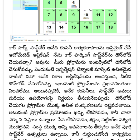
కార్ పార్క్ సాఫ్ట్‌వేర్ అనేది కంపెనీ కార్యకలాపాలను ఆప్టిమైజ్ చేసే
ఆటోమేటెడ్ అప్లికేషన్. నేను కార్ పార్కింగ్ సాఫ్ట్‌వేర్‌ను డౌన్‌లోడ్
చేయవచ్చా? అవును, మీరు ప్రోగ్రామ్‌ను ఇంటర్నెట్‌లో డౌన్‌లోడ్
చేసుకోవచ్చు, ఎందుకంటే ఇన్ఫర్మేషన్ టెక్నాలజీ మార్కెట్ ఉచితమైన
వాటితో సహా అనేక రకాల అప్లికేషన్‌లను అందిస్తుంది, వీటిని
డౌన్‌లోడ్ చేసుకోవచ్చు. ఇటువంటి ప్రోగ్రామ్‌లను ప్రభావవంతంగా
పిలవలేము, అయినప్పటికీ, అనేక కంపెనీలు, సాఫ్ట్‌వేర్ అమలు
మరియు ఉపయోగంపై నిర్ణయం తీసుకునేటప్పుడు, డౌన్‌లోడ్
చేయగల ప్రోగ్రామ్‌ల యొక్క ఉచిత సంస్కరణలను ఇష్టపడతాయి.
అటువంటి ప్రోగ్రామ్‌ల ప్రయోజనం ఖర్చు లేకపోవడం, కానీ చాలా
ఎక్కువ నష్టాలు ఉన్నాయి: సేవ లేకపోవడం, శిక్షణ, సెట్టింగ్‌ల వశ్యత
మొదలైనవి. సంస్థ యొక్క అన్ని అవసరాలను తీర్చగల అనేక పూర్తి
సాఫ్ట్‌వేర్ ఉత్పత్తులు ఉన్నాయి, కానీ గుర్తుంచుకోండి కార్యక్రమం