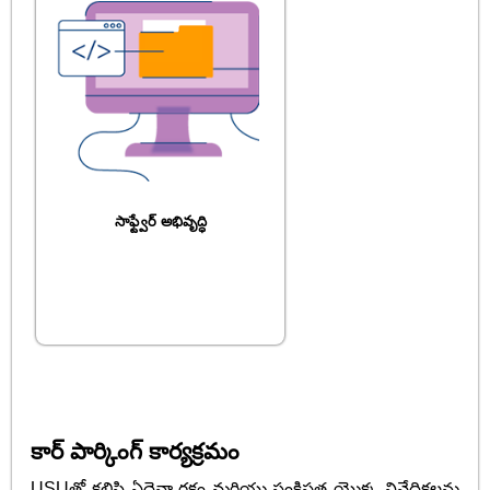
సాఫ్ట్వేర్ అభివృద్ధి
కార్ పార్కింగ్ కార్యక్రమం
USUతో కలిసి ఏదైనా రకం మరియు సంక్లిష్టత యొక్క నివేదికలను