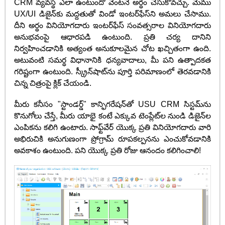
CRM వ్యవస్థ ఎలా ఉంటుందో వెంటనే అర్థం చేసుకోవచ్చు. మేము
UX/UI డిజైన్‌కు మద్దతుతో విండో ఇంటర్‌ఫేస్‌ని అమలు చేసాము.
దీని అర్థం వినియోగదారు ఇంటర్‌ఫేస్ సంవత్సరాల వినియోగదారు
అనుభవంపై ఆధారపడి ఉంటుంది. ప్రతి చర్య దానిని
నిర్వహించడానికి అత్యంత అనుకూలమైన చోట ఖచ్చితంగా ఉంది.
అటువంటి సమర్థ విధానానికి ధన్యవాదాలు, మీ పని ఉత్పాదకత
గరిష్టంగా ఉంటుంది. స్క్రీన్‌షాట్‌ను పూర్తి పరిమాణంలో తెరవడానికి
చిన్న చిత్రంపై క్లిక్ చేయండి.
మీరు కనీసం "స్టాండర్డ్" కాన్ఫిగరేషన్‌తో USU CRM సిస్టమ్‌ను
కొనుగోలు చేస్తే, మీరు యాభై కంటే ఎక్కువ టెంప్లేట్‌ల నుండి డిజైన్‌ల
ఎంపికను కలిగి ఉంటారు. సాఫ్ట్‌వేర్ యొక్క ప్రతి వినియోగదారు వారి
అభిరుచికి అనుగుణంగా ప్రోగ్రామ్ రూపకల్పనను ఎంచుకోవడానికి
అవకాశం ఉంటుంది. పని యొక్క ప్రతి రోజు ఆనందం కలిగించాలి!