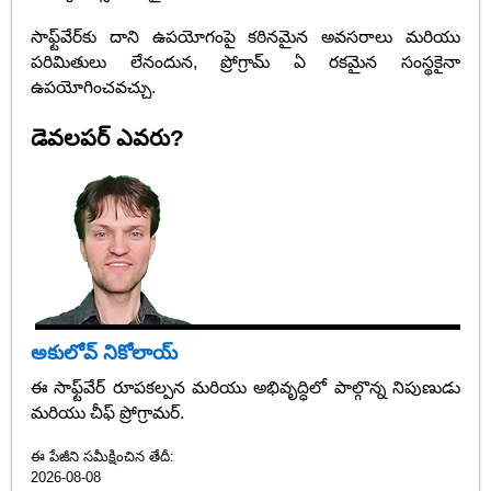
సాఫ్ట్‌వేర్‌కు దాని ఉపయోగంపై కఠినమైన అవసరాలు మరియు
పరిమితులు లేనందున, ప్రోగ్రామ్ ఏ రకమైన సంస్థకైనా
ఉపయోగించవచ్చు.
డెవలపర్ ఎవరు?
అకులోవ్ నికోలాయ్
ఈ సాఫ్ట్‌వేర్ రూపకల్పన మరియు అభివృద్ధిలో పాల్గొన్న నిపుణుడు
మరియు చీఫ్ ప్రోగ్రామర్.
ఈ పేజీని సమీక్షించిన తేదీ:
2026-08-08