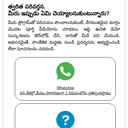
త్వరిత పరివర్తన.
మీరు ఇప్పుడు ఏమి చెయ్యాలనుకుంటున్నారు?
మీరు ప్రోగ్రామ్‌తో పరిచయం పొందాలనుకుంటే, వేగవంతమైన మార్గం
మొదట పూర్తి వీడియోను చూడటం, ఆపై ఉచిత డెమో
సంస్కరణను డౌన్‌లోడ్ చేసి, దానితో మీరే పని చేయండి.
అవసరమైతే, సాంకేతిక మద్దతు నుండి ప్రదర్శనను అభ్యర్థించండి
లేదా సూచనలను చదవండి.
WhatsApp
పని వేళల్లో మేము సాధారణంగా 1 నిమిషంలోపు ప్రతిస్పందిస్తాము