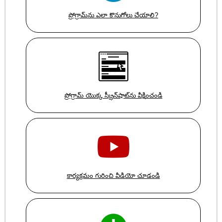
ప్రోగ్రామ్‌ను ఎలా కొనుగోలు చేయాలి?
ప్రోగ్రామ్ యొక్క స్క్రీన్‌షాట్‌ను వీక్షించండి
కార్యక్రమం గురించి వీడియో చూడండి