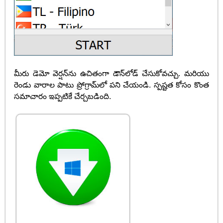
మీరు డెమో వెర్షన్‌ను ఉచితంగా డౌన్‌లోడ్ చేసుకోవచ్చు. మరియు
రెండు వారాల పాటు ప్రోగ్రామ్‌లో పని చేయండి. స్పష్టత కోసం కొంత
సమాచారం ఇప్పటికే చేర్చబడింది.