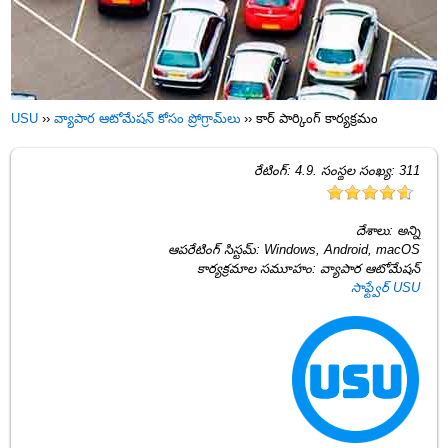
USU
››
వ్యాపార ఆటోమేషన్ కోసం ప్రోగ్రామ్‌లు
››
కార్ పార్కింగ్ కార్యక్రమం
రేటింగ్:
4.9
. సంస్థల సంఖ్య:
311
దేశాలు:
అన్ని
ఆపరేటింగ్ సిస్టమ్:
Windows, Android, macOS
కార్యక్రమాల సమూహం:
వ్యాపార ఆటోమేషన్
సాఫ్ట్వేర్ USU