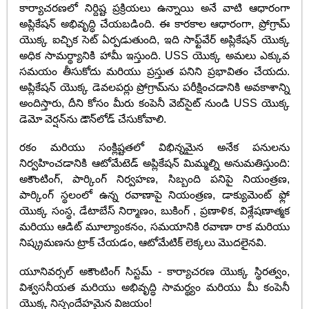
కార్యాచరణలో నిర్దిష్ట ప్రక్రియలు ఉన్నాయి అనే వాటి ఆధారంగా
అప్లికేషన్ అభివృద్ధి చేయబడింది. ఈ కారకాల ఆధారంగా, ప్రోగ్రామ్
యొక్క ఐచ్ఛిక సెట్ ఏర్పడుతుంది, ఇది సాఫ్ట్‌వేర్ అప్లికేషన్ యొక్క
అధిక సామర్థ్యానికి హామీ ఇస్తుంది. USS యొక్క అమలు ఎక్కువ
సమయం తీసుకోదు మరియు ప్రస్తుత పనిని ప్రభావితం చేయదు.
అప్లికేషన్ యొక్క డెవలపర్లు ప్రోగ్రామ్‌ను పరీక్షించడానికి అవకాశాన్ని
అందిస్తారు, దీని కోసం మీరు కంపెనీ వెబ్‌సైట్ నుండి USS యొక్క
డెమో వెర్షన్‌ను డౌన్‌లోడ్ చేసుకోవాలి.
రకం మరియు సంక్లిష్టతలో విభిన్నమైన అనేక పనులను
నిర్వహించడానికి ఆటోమేటెడ్ అప్లికేషన్ మిమ్మల్ని అనుమతిస్తుంది:
అకౌంటింగ్, పార్కింగ్ నిర్వహణ, సిబ్బంది పనిపై నియంత్రణ,
పార్కింగ్ స్థలంలో ఉన్న రవాణాపై నియంత్రణ, డాక్యుమెంట్ ఫ్లో
యొక్క సంస్థ, డేటాబేస్ నిర్మాణం, బుకింగ్ , ప్రణాళిక, విశ్లేషణాత్మక
మరియు ఆడిట్ మూల్యాంకనం, సమయానికి రవాణా రాక మరియు
నిష్క్రమణను ట్రాక్ చేయడం, ఆటోమేటిక్ లెక్కలు మొదలైనవి.
యూనివర్సల్ అకౌంటింగ్ సిస్టమ్ - కార్యాచరణ యొక్క స్థిరత్వం,
విశ్వసనీయత మరియు అభివృద్ధి సామర్థ్యం మరియు మీ కంపెనీ
యొక్క నిస్సందేహమైన విజయం!