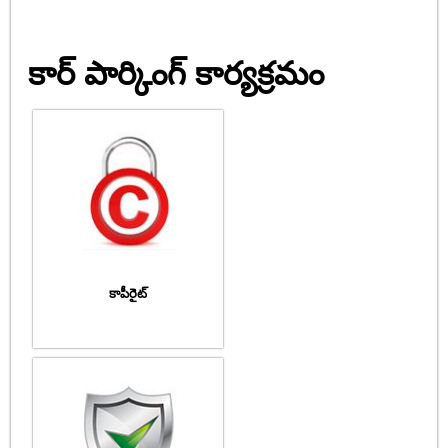
కార్ పార్కింగ్ కార్యక్రమం
కాపీరైట్