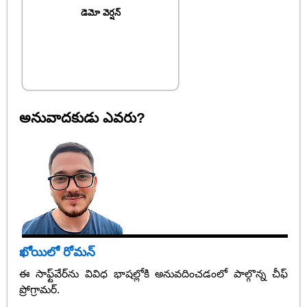
డెమో వెర్షన్
అనువాదకుడు ఎవరు?
ఖోయిలో రోమన్
ఈ సాఫ్ట్‌వేర్‌ను వివిధ భాషల్లోకి అనువదించడంలో పాల్గొన్న చీఫ్
ప్రోగ్రామర్.