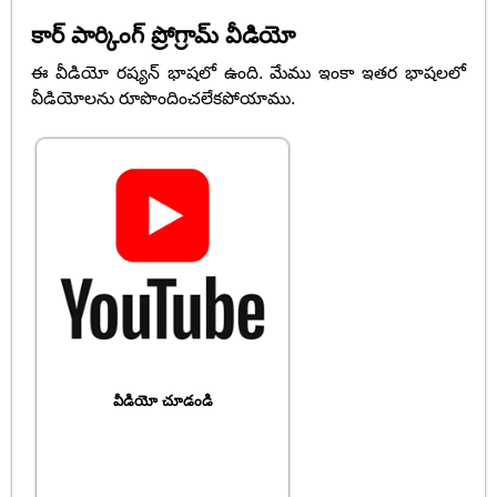
కార్ పార్కింగ్ ప్రోగ్రామ్ వీడియో
ఈ వీడియో రష్యన్ భాషలో ఉంది. మేము ఇంకా ఇతర భాషలలో
వీడియోలను రూపొందించలేకపోయాము.
వీడియో చూడండి