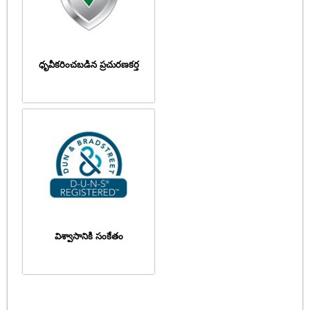
ధృవీకరించబడిన ప్రచురణకర్త
విశ్వాసానికి సంకేతం