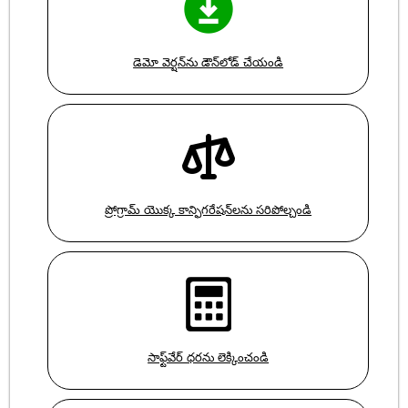
డెమో వెర్షన్‌ను డౌన్‌లోడ్ చేయండి
ప్రోగ్రామ్ యొక్క కాన్ఫిగరేషన్‌లను సరిపోల్చండి
సాఫ్ట్‌వేర్ ధరను లెక్కించండి