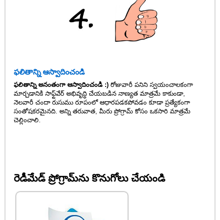
ఫలితాన్ని ఆస్వాదించండి
ఫలితాన్ని అనంతంగా ఆస్వాదించండి :)
రోజువారీ పనిని స్వయంచాలకంగా
మార్చడానికి సాఫ్ట్‌వేర్ అభివృద్ధి చేయబడిన నాణ్యత మాత్రమే కాకుండా,
నెలవారీ చందా రుసుము రూపంలో ఆధారపడకపోవడం కూడా ప్రత్యేకంగా
సంతోషకరమైనది. అన్ని తరువాత, మీరు ప్రోగ్రామ్ కోసం ఒకసారి మాత్రమే
చెల్లించాలి.
రెడీమేడ్ ప్రోగ్రామ్‌ను కొనుగోలు చేయండి