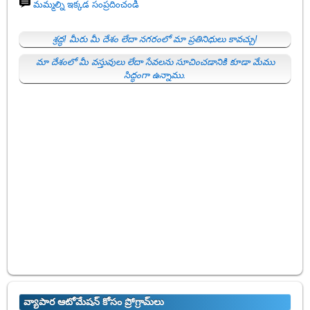
మమ్మల్ని ఇక్కడ సంప్రదించండి
శ్రద్ధ! మీరు మీ దేశం లేదా నగరంలో మా ప్రతినిధులు కావచ్చు!
మా దేశంలో మీ వస్తువులు లేదా సేవలను సూచించడానికి కూడా మేము
సిద్ధంగా ఉన్నాము.
వ్యాపార ఆటోమేషన్ కోసం ప్రోగ్రామ్‌లు