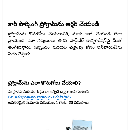
కార్ పార్కింగ్ ప్రోగ్రామ్‌ను ఆర్డర్ చేయండి
ప్రోగ్రామ్‌ను కొనుగోలు చేయడానికి, మాకు కాల్ చేయండి లేదా
వ్రాయండి. మా నిపుణులు తగిన సాఫ్ట్‌వేర్ కాన్ఫిగరేషన్‌పై మీతో
అంగీకరిస్తారు, ఒప్పందం మరియు చెల్లింపు కోసం ఇన్‌వాయిస్‌ను
సిద్ధం చేస్తారు.
ప్రోగ్రామ్‌ను ఎలా కొనుగోలు చేయాలి?
సంస్థాపన మరియు శిక్షణ ఇంటర్నెట్ ద్వారా జరుగుతుంది
పని అనుభవజ్ఞులైన ప్రోగ్రామర్లు నిర్వహిస్తారు
అవసరమైన సుమారు సమయం: 1 గంట, 20 నిమిషాలు