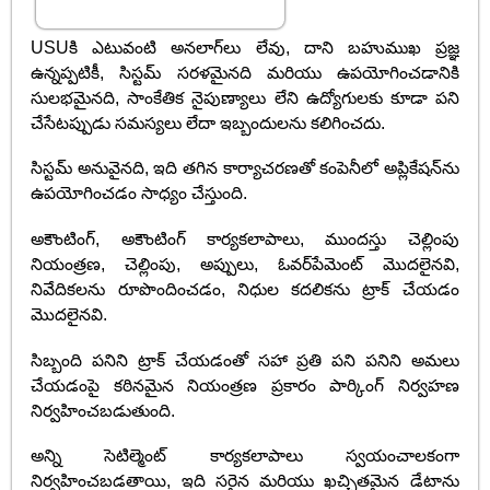
USUకి ఎటువంటి అనలాగ్‌లు లేవు, దాని బహుముఖ ప్రజ్ఞ
ఉన్నప్పటికీ, సిస్టమ్ సరళమైనది మరియు ఉపయోగించడానికి
సులభమైనది, సాంకేతిక నైపుణ్యాలు లేని ఉద్యోగులకు కూడా పని
చేసేటప్పుడు సమస్యలు లేదా ఇబ్బందులను కలిగించదు.
సిస్టమ్ అనువైనది, ఇది తగిన కార్యాచరణతో కంపెనీలో అప్లికేషన్‌ను
ఉపయోగించడం సాధ్యం చేస్తుంది.
అకౌంటింగ్, అకౌంటింగ్ కార్యకలాపాలు, ముందస్తు చెల్లింపు
నియంత్రణ, చెల్లింపు, అప్పులు, ఓవర్‌పేమెంట్ మొదలైనవి,
నివేదికలను రూపొందించడం, నిధుల కదలికను ట్రాక్ చేయడం
మొదలైనవి.
సిబ్బంది పనిని ట్రాక్ చేయడంతో సహా ప్రతి పని పనిని అమలు
చేయడంపై కఠినమైన నియంత్రణ ప్రకారం పార్కింగ్ నిర్వహణ
నిర్వహించబడుతుంది.
అన్ని సెటిల్మెంట్ కార్యకలాపాలు స్వయంచాలకంగా
నిర్వహించబడతాయి, ఇది సరైన మరియు ఖచ్చితమైన డేటాను