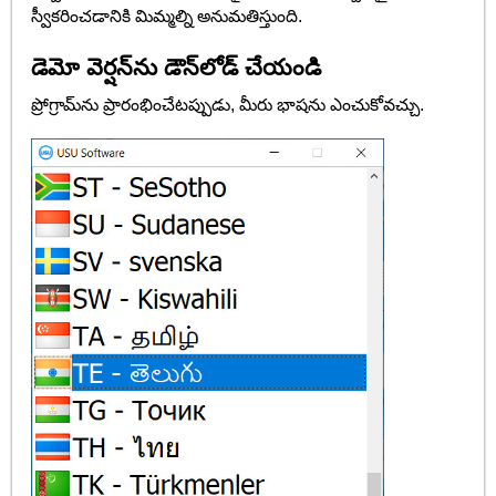
స్వీకరించడానికి మిమ్మల్ని అనుమతిస్తుంది.
డెమో వెర్షన్‌ను డౌన్‌లోడ్ చేయండి
ప్రోగ్రామ్‌ను ప్రారంభించేటప్పుడు, మీరు భాషను ఎంచుకోవచ్చు.