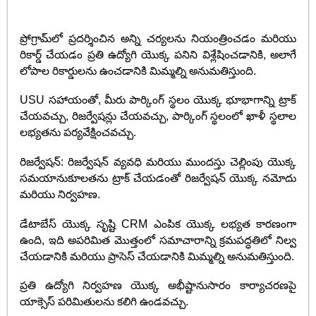
ప్రోగ్రామ్‌లో ప్రదర్శించిన అన్ని చర్యలను నియంత్రించడం మరియు
రికార్డ్ చేయడం ప్రతి ఉద్యోగి యొక్క పనిని విశ్లేషించడానికి, అలాగే
లోపాల రికార్డులను ఉంచడానికి మిమ్మల్ని అనుమతిస్తుంది.
USU సహాయంతో, మీరు పార్కింగ్ స్థలం యొక్క భూభాగాన్ని ట్రాక్
చేయవచ్చు, రిజర్వేషన్లు చేయవచ్చు, పార్కింగ్ స్థలంలో ఖాళీ స్థలాల
లభ్యతను పర్యవేక్షించవచ్చు.
రిజర్వేషన్: రిజర్వేషన్ వ్యవధి మరియు ముందస్తు చెల్లింపు యొక్క
సమయానుకూలతను ట్రాక్ చేయడంతో రిజర్వేషన్ యొక్క నమోదు
మరియు నిర్వహణ.
డేటాబేస్ యొక్క సృష్టి CRM ఎంపిక యొక్క లభ్యత కారణంగా
ఉంది, ఇది అపరిమిత మొత్తంలో సమాచారాన్ని క్రమపద్ధతిలో నిల్వ
చేయడానికి మరియు ప్రాసెస్ చేయడానికి మిమ్మల్ని అనుమతిస్తుంది.
ప్రతి ఉద్యోగి నిర్వహణ యొక్క అభీష్టానుసారం కార్యాచరణపై
యాక్సెస్ పరిమితులను కలిగి ఉండవచ్చు.