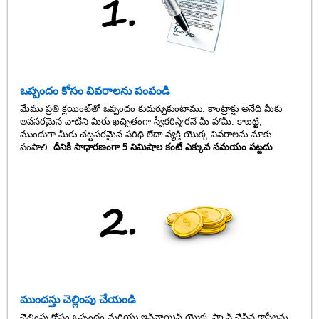
ఒప్పందం కోసం వివరాలను పంపండి
మేము ప్రతి క్లయింట్‌తో ఒప్పందం కుదుర్చుకుంటాము. కాంట్రాక్టు అనేది మీకు
అవసరమైన వాటిని మీరు ఖచ్చితంగా స్వీకరిస్తారనే మీ హామీ. కాబట్టి,
ముందుగా మీరు చట్టపరమైన పరిధి లేదా వ్యక్తి యొక్క వివరాలను మాకు
పంపాలి.
దీనికి సాధారణంగా 5 నిమిషాల కంటే ఎక్కువ సమయం పట్టదు
ముందస్తు చెల్లింపు చేయండి
చెల్లింపు కోసం ఒప్పందం మరియు ఇన్‌వాయిస్ యొక్క స్కాన్ చేసిన కాపీలను