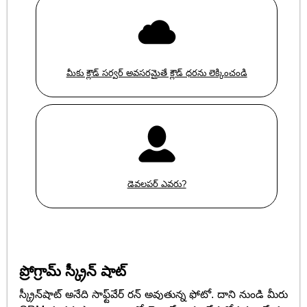
మీకు క్లౌడ్ సర్వర్ అవసరమైతే క్లౌడ్ ధరను లెక్కించండి
డెవలపర్ ఎవరు?
ప్రోగ్రామ్ స్క్రీన్ షాట్
స్క్రీన్‌షాట్ అనేది సాఫ్ట్‌వేర్ రన్ అవుతున్న ఫోటో. దాని నుండి మీరు