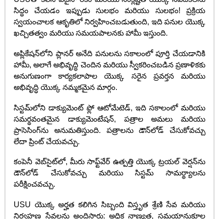
సిద్ధం చేయడం ఇప్పుడు సులభం మరియు సులభం! ప్రక్రియ
స్వయంచాలక ఆకృతిలో నిర్వహించబడుతుంది, ఇది పనుల యొక్క
ఖచ్చితత్వం మరియు సమయపాలనకు హామీ ఇస్తుంది.
అప్లికేషన్‌లోని ప్లానర్ అనేది పనులను సకాలంలో పూర్తి చేయడానికి
హామీ, అలాగే అభివృద్ధి చెందిన మరియు స్వీకరించబడిన ప్రణాళికకు
అనుగుణంగా కార్యకలాపాల యొక్క సరైన ప్రవర్తన మరియు
అభివృద్ధి యొక్క నమ్మకమైన మార్గం.
సిస్టమ్‌లోని డాక్యుమెంట్ ఫ్లో ఆటోమేటెడ్, ఇది సకాలంలో మరియు
సమర్థవంతమైన డాక్యుమెంటేషన్, పత్రాల అమలు మరియు
ప్రాసెసింగ్‌ను అనుమతిస్తుంది. పత్రాలను డౌన్‌లోడ్ చేసుకోవచ్చు
లేదా ప్రింట్ చేయవచ్చు.
కంపెనీ వెబ్‌సైట్‌లో, మీరు సాఫ్ట్‌వేర్ ఉత్పత్తి యొక్క ట్రయల్ వెర్షన్‌ను
డౌన్‌లోడ్ చేసుకోవచ్చు మరియు సిస్టమ్ సామర్థ్యాలను
పరీక్షించవచ్చు.
USU యొక్క అర్హత కలిగిన సిబ్బంది విస్తృత శ్రేణి సేవ మరియు
నిర్వహణ సేవలను అందిస్తారు: అధిక నాణ్యత, సమయానుకూల