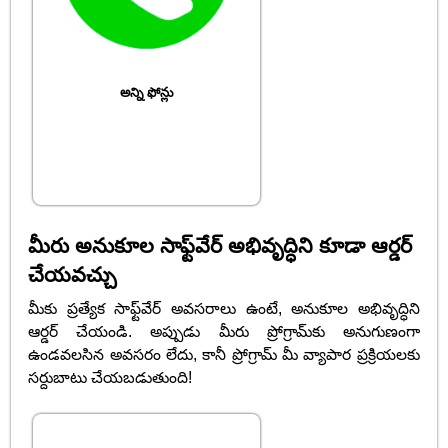
అన్ని ఫోన్లు
మీరు అనుకూల సాఫ్ట్‌వేర్ అభివృద్ధిని కూడా ఆర్డర్
చేయవచ్చు
మీకు ప్రత్యేక సాఫ్ట్‌వేర్ అవసరాలు ఉంటే, అనుకూల అభివృద్ధిని
ఆర్డర్ చేయండి. అప్పుడు మీరు ప్రోగ్రామ్‌కు అనుగుణంగా
ఉండవలసిన అవసరం లేదు, కానీ ప్రోగ్రామ్ మీ వ్యాపార ప్రక్రియలకు
సర్దుబాటు చేయబడుతుంది!