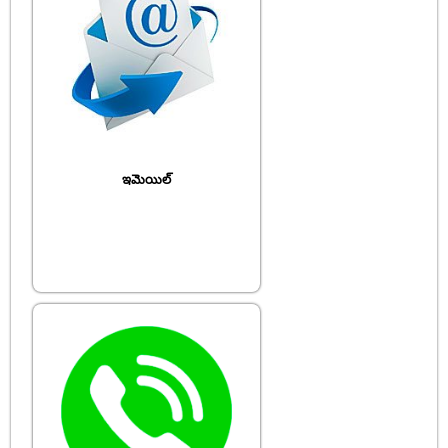
ఇమెయిల్