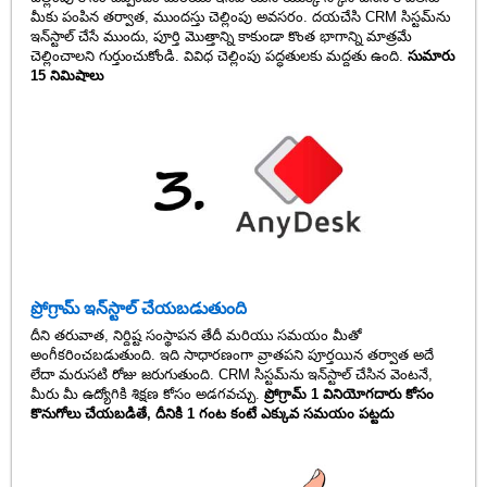
మీకు పంపిన తర్వాత, ముందస్తు చెల్లింపు అవసరం. దయచేసి CRM సిస్టమ్‌ను
ఇన్‌స్టాల్ చేసే ముందు, పూర్తి మొత్తాన్ని కాకుండా కొంత భాగాన్ని మాత్రమే
చెల్లించాలని గుర్తుంచుకోండి. వివిధ చెల్లింపు పద్ధతులకు మద్దతు ఉంది.
సుమారు
15 నిమిషాలు
ప్రోగ్రామ్ ఇన్‌స్టాల్ చేయబడుతుంది
దీని తరువాత, నిర్దిష్ట సంస్థాపన తేదీ మరియు సమయం మీతో
అంగీకరించబడుతుంది. ఇది సాధారణంగా వ్రాతపని పూర్తయిన తర్వాత అదే
లేదా మరుసటి రోజు జరుగుతుంది. CRM సిస్టమ్‌ను ఇన్‌స్టాల్ చేసిన వెంటనే,
మీరు మీ ఉద్యోగికి శిక్షణ కోసం అడగవచ్చు.
ప్రోగ్రామ్ 1 వినియోగదారు కోసం
కొనుగోలు చేయబడితే, దీనికి 1 గంట కంటే ఎక్కువ సమయం పట్టదు