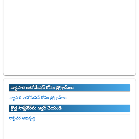
వ్యాపార ఆటోమేషన్ కోసం ప్రోగ్రామ్‌లు
వ్యాపార ఆటోమేషన్ కోసం ప్రోగ్రామ్‌లు
క్రొత్త సాఫ్ట్‌వేర్‌ను ఆర్డర్ చేయండి
సాఫ్ట్‌వేర్ అభివృద్ధి