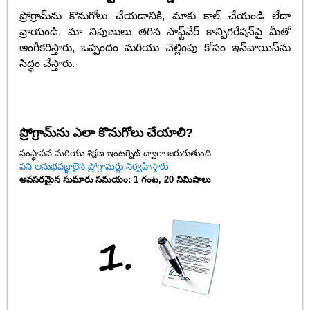
ప్రోగ్రామ్‌ను కొనుగోలు చేయడానికి, మాకు కాల్ చేయండి లేదా
వ్రాయండి. మా నిపుణులు తగిన సాఫ్ట్‌వేర్ కాన్ఫిగరేషన్‌పై మీతో
అంగీకరిస్తారు, ఒప్పందం మరియు చెల్లింపు కోసం ఇన్‌వాయిస్‌ను
సిద్ధం చేస్తారు.
ప్రోగ్రామ్‌ను ఎలా కొనుగోలు చేయాలి?
సంస్థాపన మరియు శిక్షణ ఇంటర్నెట్ ద్వారా జరుగుతుంది
పని అనుభవజ్ఞులైన ప్రోగ్రామర్లు నిర్వహిస్తారు
అవసరమైన సుమారు సమయం: 1 గంట, 20 నిమిషాలు