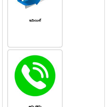
ఇమెయిల్
అన్ని ఫోన్లు