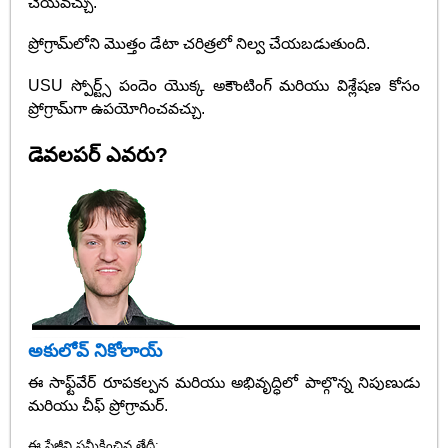
చేయవచ్చు.
ప్రోగ్రామ్‌లోని మొత్తం డేటా చరిత్రలో నిల్వ చేయబడుతుంది.
USU స్పోర్ట్స్ పందెం యొక్క అకౌంటింగ్ మరియు విశ్లేషణ కోసం
ప్రోగ్రామ్‌గా ఉపయోగించవచ్చు.
డెవలపర్ ఎవరు?
అకులోవ్ నికోలాయ్
ఈ సాఫ్ట్‌వేర్ రూపకల్పన మరియు అభివృద్ధిలో పాల్గొన్న నిపుణుడు
మరియు చీఫ్ ప్రోగ్రామర్.
ఈ పేజీని సమీక్షించిన తేదీ: