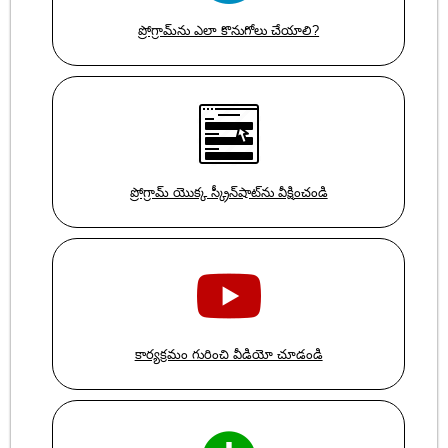
ప్రోగ్రామ్‌ను ఎలా కొనుగోలు చేయాలి?
ప్రోగ్రామ్ యొక్క స్క్రీన్‌షాట్‌ను వీక్షించండి
కార్యక్రమం గురించి వీడియో చూడండి