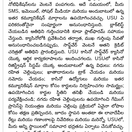
నోటిఫికేషన్‌లను వెంటనే పంపగలరు. అదే సమయంలో, మీరు
SMS, ఇమెయిల్, సోషల్ మీడియా మరియు అందుబాటులో ఉన్న
ఇతర కమ్యూనికేషన్ మార్గాలను ఉపయోగించవచ్చు. USU ఏ
పరికరంతోనైనా సంపూర్ణంగా అనుసంధానిస్తుంది. బ్లాక్‌లిస్ట్
చేయబడిన అతిథిని గుర్తించడానికి కూడా ప్లాట్‌ఫారమ్ సహాయం
చేస్తుంది. క్యాసినోలోకి ప్రవేశించిన తర్వాత, ముఖ గుర్తింపు సేవతో
అనుసంధానించబడినప్పుడు, సాఫ్ట్‌వేర్ వెంటనే అతని క్రెడిట్
చరిత్రతో అతిథిని ప్రారంభిస్తుంది. USU కాసినో సాఫ్ట్‌వేర్ క్యాసినో
యొక్క ఆర్థిక కార్యకలాపాలను అందించగలదు. USUలో కాసినో
రిజిస్ట్రేషన్ సిస్టమ్ యొక్క అందుబాటులో ఉన్న విధులు: నగదు
రహిత చెల్లింపులు; ఖాతాదారులను ట్రాక్ చేయడం మరియు
నమోదు చేయడం; కాసినో ఉద్యోగులు మరియు ఇతర
కమ్యూనికేషన్ మార్గాల కోసం కార్డులను నిర్వహించగల సామర్థ్యం;
ఉపయోగించిన కార్డుల స్థితిని తనిఖీ చేయండి మరియు
పర్యవేక్షించండి; నగదు రహిత చెల్లింపులను ఉపయోగించి గేమింగ్
ప్రాసెస్‌పై నియంత్రణ మరియు చెల్లింపు ప్రక్రియలో ఏవైనా లోపాల
కోసం తక్షణ ప్రతిస్పందన, జూదం స్థాపన అంతటా ఈ లావాదేవీల
రేట్లు మరియు గణాంకాలపై నివేదికలు మరియు మరెన్నో. USUలో,
మీరు అన్ని స్థాయిలలో సమాచార భద్రతను ఏర్పాటు చేసుకోవచ్చు.