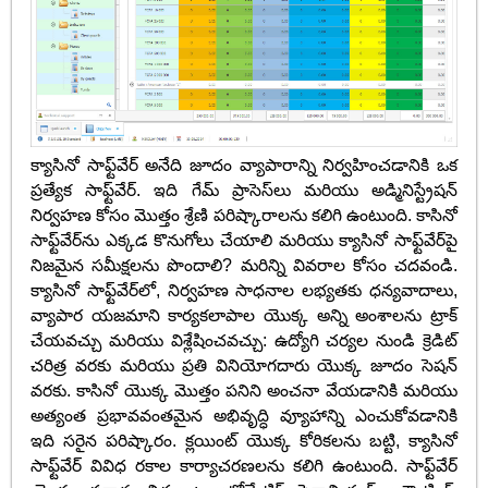
క్యాసినో సాఫ్ట్‌వేర్ అనేది జూదం వ్యాపారాన్ని నిర్వహించడానికి ఒక
ప్రత్యేక సాఫ్ట్‌వేర్. ఇది గేమ్ ప్రాసెస్‌లు మరియు అడ్మినిస్ట్రేషన్
నిర్వహణ కోసం మొత్తం శ్రేణి పరిష్కారాలను కలిగి ఉంటుంది. కాసినో
సాఫ్ట్‌వేర్‌ను ఎక్కడ కొనుగోలు చేయాలి మరియు క్యాసినో సాఫ్ట్‌వేర్‌పై
నిజమైన సమీక్షలను పొందాలి? మరిన్ని వివరాల కోసం చదవండి.
క్యాసినో సాఫ్ట్‌వేర్‌లో, నిర్వహణ సాధనాల లభ్యతకు ధన్యవాదాలు,
వ్యాపార యజమాని కార్యకలాపాల యొక్క అన్ని అంశాలను ట్రాక్
చేయవచ్చు మరియు విశ్లేషించవచ్చు: ఉద్యోగి చర్యల నుండి క్రెడిట్
చరిత్ర వరకు మరియు ప్రతి వినియోగదారు యొక్క జూదం సెషన్
వరకు. కాసినో యొక్క మొత్తం పనిని అంచనా వేయడానికి మరియు
అత్యంత ప్రభావవంతమైన అభివృద్ధి వ్యూహాన్ని ఎంచుకోవడానికి
ఇది సరైన పరిష్కారం. క్లయింట్ యొక్క కోరికలను బట్టి, క్యాసినో
సాఫ్ట్‌వేర్ వివిధ రకాల కార్యాచరణలను కలిగి ఉంటుంది. సాఫ్ట్‌వేర్