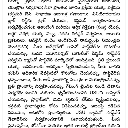
యొక్క ప్రధాన విధులు: ఆటోమేటిక్ ఫైనాన్షియల్ అకౌంటింగ్,
యంత్రాల నిర్వహణ; సేవా ప్రాంతం; జూదం ప్రక్రియ యొక్క విశ్లేషణ
(కస్టమర్ బేస్, సాధారణ ఆటగాళ్ల గణాంకాలు, వినియోగదారుల
బ్లాక్ లిస్ట్‌ను ట్రాక్ చేయడం, కస్టమర్ కార్యకలాపాలను
పర్యవేక్షించడం); అకౌంటింగ్ మరియు ఆర్థిక విశ్లేషణ (సంస్థ యొక్క
ఆర్థిక చరిత్ర యొక్క నిల్వ, నగదు రిజిస్టర్ నిర్వహణ, ఆదాయ
ప్రకటనలు, ఆన్‌లైన్ పందెం అంగీకరించే సామర్థ్యంపై నియంత్రణ
మొదలైనవి). మీరు ఆన్‌లైన్‌లో కాసినో సాఫ్ట్‌వేర్‌ను కొనుగోలు
చేయవచ్చు. కంపెనీ యూనివర్సల్ అకౌంటింగ్ సిస్టమ్ సాఫ్ట్‌వేర్
సర్వీసెస్ క్యాసినో సాఫ్ట్‌వేర్ మార్కెట్‌లో అందిస్తుంది, ప్రతి క్లయింట్
యొక్క అవసరాలకు ఆదర్శంగా స్వీకరించబడింది, మీరు దానిని
కంపెనీ అధికారిక వెబ్‌సైట్‌లో కొనుగోలు చేయవచ్చు. సాఫ్ట్‌వేర్‌కు
ధన్యవాదాలు, మీరు ఆడే ప్రాంతాన్ని సులభంగా నియంత్రించవచ్చు,
ప్రతి ప్రాంతాన్ని నిర్వహించవచ్చు. గేమింగ్ ట్రెండ్‌ల నుండి డేటాను
పర్యవేక్షించడానికి మరియు ధృవీకరించడానికి USUని కాన్ఫిగర్
చేయవచ్చు. ప్రోగ్రామ్‌లో, మీరు కస్టమర్ బేస్‌ను సృష్టించవచ్చు,
కస్టమర్ ప్రాధాన్యతల కోసం విశ్లేషించవచ్చు, ఆటలపై గడిపిన
సమయం, ఆటలోని ప్రాధాన్యతలు. USU క్యాసినో సాఫ్ట్‌వేర్
డేటాబేస్‌ను నిర్వహించడానికి సహాయపడుతుంది, మీరు
ప్రమోషన్‌లు, బోనస్‌లు మరియు ఇతర లాయల్టీ ప్రోగ్రామ్‌ల గురించి