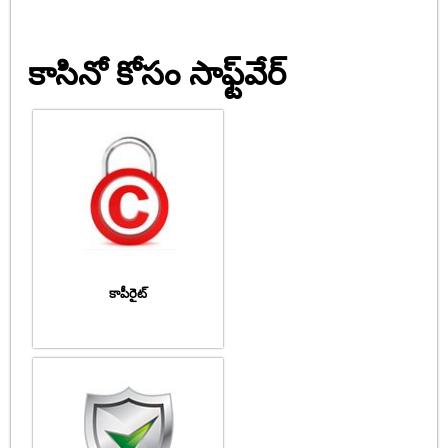
కాసినో కోసం సాఫ్ట్‌వేర్
కాపీరైట్