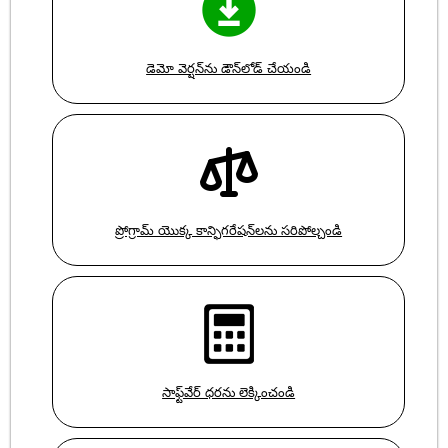
డెమో వెర్షన్‌ను డౌన్‌లోడ్ చేయండి
ప్రోగ్రామ్ యొక్క కాన్ఫిగరేషన్‌లను సరిపోల్చండి
సాఫ్ట్‌వేర్ ధరను లెక్కించండి