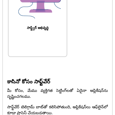
సాఫ్ట్వేర్ అభివృద్ధి
కాసినో కోసం సాఫ్ట్‌వేర్
మీ కోసం, మేము వ్యక్తిగత సెట్టింగ్‌లతో ఏదైనా అప్లికేషన్‌ను
సృష్టించగలము.
సాఫ్ట్‌వేర్ టెలిగ్రామ్ బాట్‌తో కలిసిపోతుంది, అప్లికేషన్‌లు ఆఫ్‌లైన్‌లో
కూడా ప్రాసెస్ చేయబడతాయి.