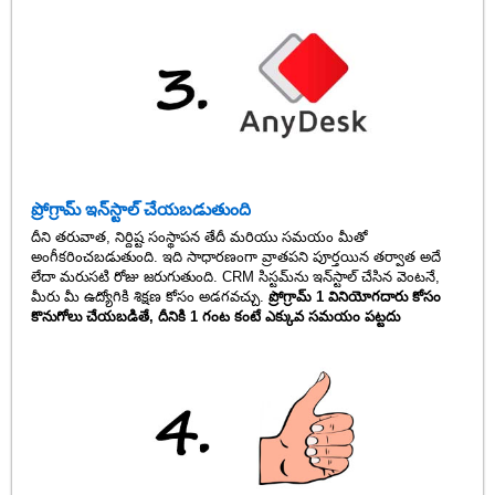
ప్రోగ్రామ్ ఇన్‌స్టాల్ చేయబడుతుంది
దీని తరువాత, నిర్దిష్ట సంస్థాపన తేదీ మరియు సమయం మీతో
అంగీకరించబడుతుంది. ఇది సాధారణంగా వ్రాతపని పూర్తయిన తర్వాత అదే
లేదా మరుసటి రోజు జరుగుతుంది. CRM సిస్టమ్‌ను ఇన్‌స్టాల్ చేసిన వెంటనే,
మీరు మీ ఉద్యోగికి శిక్షణ కోసం అడగవచ్చు.
ప్రోగ్రామ్ 1 వినియోగదారు కోసం
కొనుగోలు చేయబడితే, దీనికి 1 గంట కంటే ఎక్కువ సమయం పట్టదు