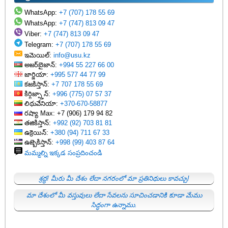
WhatsApp:
+7 (707) 178 55 69
WhatsApp:
+7 (747) 813 09 47
Viber:
+7 (747) 813 09 47
Telegram:
+7 (707) 178 55 69
ఇమెయిల్:
info@usu.kz
అజర్‌బైజాన్:
+994 55 227 66 00
జార్జియా:
+995 577 44 77 99
కజకిస్తాన్:
+7 707 178 55 69
కిర్గిజ్స్తాన్:
+996 (775) 07 57 37
లిథువేనియా:
+370-670-58877
రష్యా Max: +7 (906) 179 94 82
తజికిస్తాన్:
+992 (92) 703 81 81
ఉక్రెయిన్:
+380 (94) 711 67 33
ఉజ్బెకిస్తాన్:
+998 (99) 403 87 64
మమ్మల్ని ఇక్కడ సంప్రదించండి
శ్రద్ధ! మీరు మీ దేశం లేదా నగరంలో మా ప్రతినిధులు కావచ్చు!
మా దేశంలో మీ వస్తువులు లేదా సేవలను సూచించడానికి కూడా మేము
సిద్ధంగా ఉన్నాము.