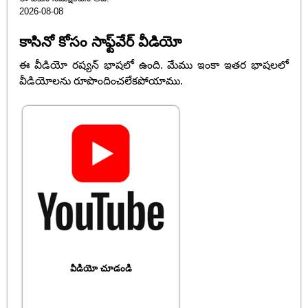
2026-08-08
కాసినో కోసం సాఫ్ట్‌వేర్ వీడియో
ఈ వీడియో రష్యన్ భాషలో ఉంది. మేము ఇంకా ఇతర భాషలలో
వీడియోలను రూపొందించలేకపోయాము.
వీడియో చూడండి