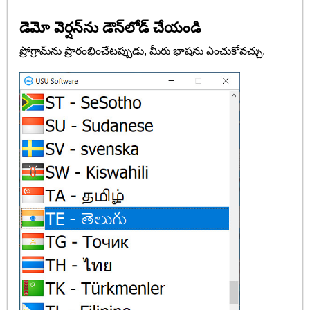
డెమో వెర్షన్‌ను డౌన్‌లోడ్ చేయండి
ప్రోగ్రామ్‌ను ప్రారంభించేటప్పుడు, మీరు భాషను ఎంచుకోవచ్చు.