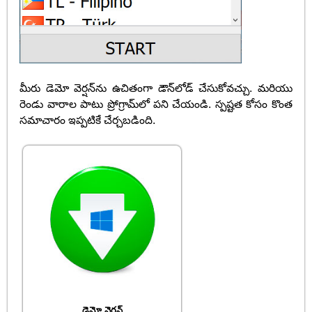
మీరు డెమో వెర్షన్‌ను ఉచితంగా డౌన్‌లోడ్ చేసుకోవచ్చు. మరియు
రెండు వారాల పాటు ప్రోగ్రామ్‌లో పని చేయండి. స్పష్టత కోసం కొంత
సమాచారం ఇప్పటికే చేర్చబడింది.
డెమో వెర్షన్