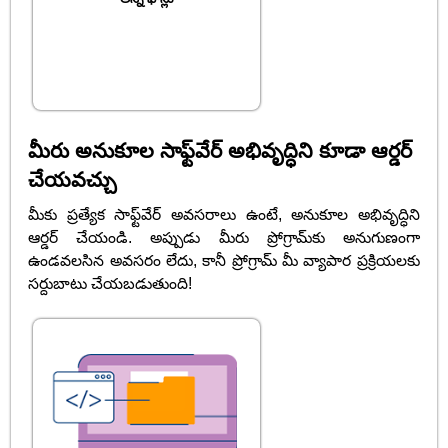
మీరు అనుకూల సాఫ్ట్‌వేర్ అభివృద్ధిని కూడా ఆర్డర్
చేయవచ్చు
మీకు ప్రత్యేక సాఫ్ట్‌వేర్ అవసరాలు ఉంటే, అనుకూల అభివృద్ధిని
ఆర్డర్ చేయండి. అప్పుడు మీరు ప్రోగ్రామ్‌కు అనుగుణంగా
ఉండవలసిన అవసరం లేదు, కానీ ప్రోగ్రామ్ మీ వ్యాపార ప్రక్రియలకు
సర్దుబాటు చేయబడుతుంది!