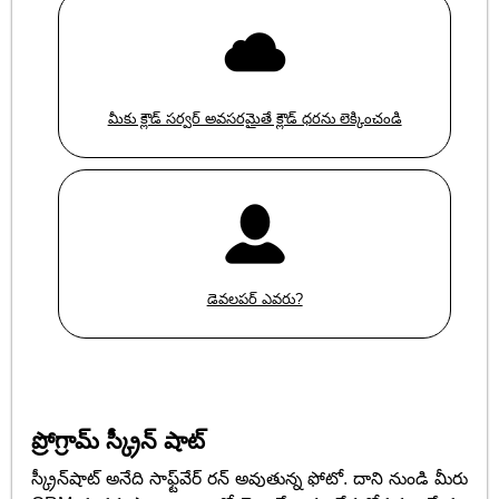
మీకు క్లౌడ్ సర్వర్ అవసరమైతే క్లౌడ్ ధరను లెక్కించండి
డెవలపర్ ఎవరు?
ప్రోగ్రామ్ స్క్రీన్ షాట్
స్క్రీన్‌షాట్ అనేది సాఫ్ట్‌వేర్ రన్ అవుతున్న ఫోటో. దాని నుండి మీరు