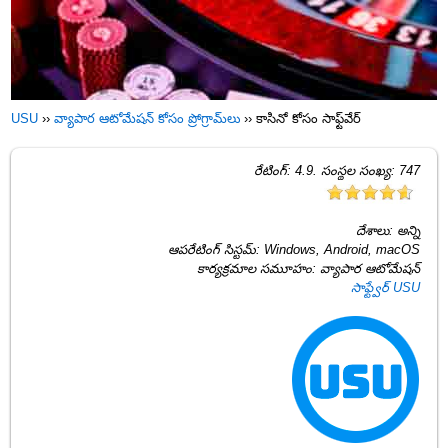
USU
››
వ్యాపార ఆటోమేషన్ కోసం ప్రోగ్రామ్‌లు
››
కాసినో కోసం సాఫ్ట్‌వేర్
రేటింగ్:
4.9
. సంస్థల సంఖ్య:
747
దేశాలు:
అన్ని
ఆపరేటింగ్ సిస్టమ్:
Windows, Android, macOS
కార్యక్రమాల సమూహం:
వ్యాపార ఆటోమేషన్
సాఫ్ట్వేర్ USU