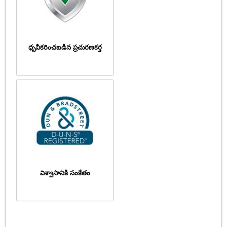
ధృవీకరించబడిన ప్రచురణకర్త
విశ్వాసానికి సంకేతం