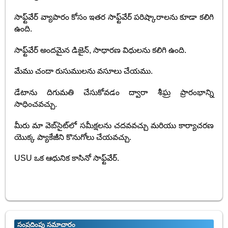
సాఫ్ట్‌వేర్ వ్యాపారం కోసం ఇతర సాఫ్ట్‌వేర్ పరిష్కారాలను కూడా కలిగి
ఉంది.
సాఫ్ట్‌వేర్ అందమైన డిజైన్, సాధారణ విధులను కలిగి ఉంది.
మేము చందా రుసుములను వసూలు చేయము.
డేటాను దిగుమతి చేసుకోవడం ద్వారా శీఘ్ర ప్రారంభాన్ని
సాధించవచ్చు.
మీరు మా వెబ్‌సైట్‌లో సమీక్షలను చదవవచ్చు మరియు కార్యాచరణ
యొక్క ప్యాకేజీని కొనుగోలు చేయవచ్చు.
USU ఒక ఆధునిక కాసినో సాఫ్ట్‌వేర్.
సంప్రదింపు సమాచారం