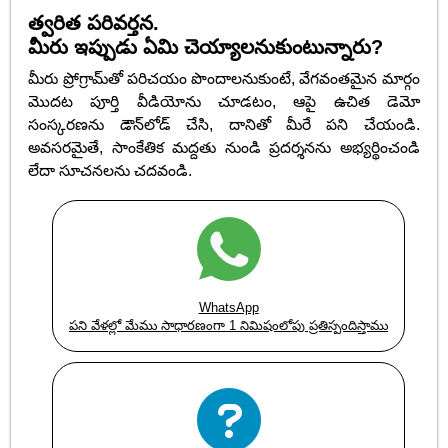
త్వరిత పరివర్తన.
మీరు ఇప్పుడు ఏమి చెయ్యాలనుకుంటున్నారు?
మీరు ప్రోగ్రామ్‌తో పరిచయం పొందాలనుకుంటే, వేగవంతమైన మార్గం
మొదట పూర్తి వీడియోను చూడటం, ఆపై ఉచిత డెమో
సంస్కరణను డౌన్‌లోడ్ చేసి, దానితో మీరే పని చేయండి.
అవసరమైతే, సాంకేతిక మద్దతు నుండి ప్రదర్శనను అభ్యర్థించండి
లేదా సూచనలను చదవండి.
WhatsApp
పని వేళల్లో మేము సాధారణంగా 1 నిమిషంలోపు ప్రతిస్పందిస్తాము