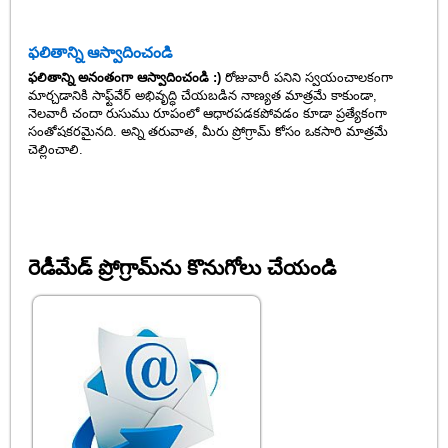
ఫలితాన్ని ఆస్వాదించండి
ఫలితాన్ని అనంతంగా ఆస్వాదించండి :)
రోజువారీ పనిని స్వయంచాలకంగా
మార్చడానికి సాఫ్ట్‌వేర్ అభివృద్ధి చేయబడిన నాణ్యత మాత్రమే కాకుండా,
నెలవారీ చందా రుసుము రూపంలో ఆధారపడకపోవడం కూడా ప్రత్యేకంగా
సంతోషకరమైనది. అన్ని తరువాత, మీరు ప్రోగ్రామ్ కోసం ఒకసారి మాత్రమే
చెల్లించాలి.
రెడీమేడ్ ప్రోగ్రామ్‌ను కొనుగోలు చేయండి