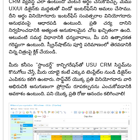
CRM వ్యవస్థ ఎలా ఉంటుందో వెంటనే అర్థం చేసుకోవచ్చు. మేము
UX/UI డిజైన్‌కు మద్దతుతో విండో ఇంటర్‌ఫేస్‌ని అమలు చేసాము.
దీని అర్థం వినియోగదారు ఇంటర్‌ఫేస్ సంవత్సరాల వినియోగదారు
అనుభవంపై ఆధారపడి ఉంటుంది. ప్రతి చర్య దానిని
నిర్వహించడానికి అత్యంత అనుకూలమైన చోట ఖచ్చితంగా ఉంది.
అటువంటి సమర్థ విధానానికి ధన్యవాదాలు, మీ పని ఉత్పాదకత
గరిష్టంగా ఉంటుంది. స్క్రీన్‌షాట్‌ను పూర్తి పరిమాణంలో తెరవడానికి
చిన్న చిత్రంపై క్లిక్ చేయండి.
మీరు కనీసం "స్టాండర్డ్" కాన్ఫిగరేషన్‌తో USU CRM సిస్టమ్‌ను
కొనుగోలు చేస్తే, మీరు యాభై కంటే ఎక్కువ టెంప్లేట్‌ల నుండి డిజైన్‌ల
ఎంపికను కలిగి ఉంటారు. సాఫ్ట్‌వేర్ యొక్క ప్రతి వినియోగదారు వారి
అభిరుచికి అనుగుణంగా ప్రోగ్రామ్ రూపకల్పనను ఎంచుకోవడానికి
అవకాశం ఉంటుంది. పని యొక్క ప్రతి రోజు ఆనందం కలిగించాలి!