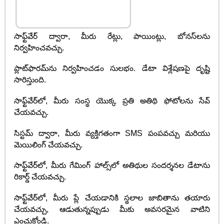
సాఫ్ట్‌వేర్ ద్వారా, మీరు రేట్లు, పాయింట్లు, బోనస్‌లను
నిర్వహించవచ్చు.
ప్లాట్‌ఫారమ్‌ను నిర్వహించడం సులభం. డేటా విశ్లేషణపై దృష్టి
సారిస్తుంది.
సాఫ్ట్‌వేర్‌లో, మీరు సంస్థ యొక్క ప్రతి అతిథి ఫోటోలను సేవ్
చేయవచ్చు.
సిస్టమ్ ద్వారా, మీరు వ్యక్తిగతంగా SMS పంపవచ్చు మరియు
మెయిలింగ్ చేయవచ్చు.
సాఫ్ట్‌వేర్‌లో, మీరు గేమింగ్ హాల్స్‌లో అతిథుల సందర్శనల డేటాను
రికార్డ్ చేయవచ్చు.
సాఫ్ట్‌వేర్‌లో, మీరు ప్లే చేయడానికి స్థలాల జాబితాను తయారు
చేయవచ్చు, ఆడుతున్నప్పుడు మీకు అవసరమైన వాటిని
ఎంచుకోండి.