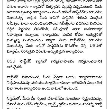
జూదం మార్కెట్‌లో ప్రతి క్లయింట్ యొక్క అవసరాలు మరియు వారి
పనుల ఆధారంగా క్యాసినో రిజిస్ట్రేషన్ వ్యవస్థ ఏర్పడుతుంది. మీరు
అధికారిక ప్రతినిధి కార్యాలయం నుండి కాసినో సాఫ్ట్‌వేర్‌ను కొనుగోలు
చేయవచ్చు. అక్కడ మీకు కాసినో సాఫ్ట్‌వేర్ గురించి నిజమైన
సమీక్షలు కూడా అందించబడతాయి. సమీక్షలను చదవండి మరియు
సరైన నిర్ణయం తీసుకోండి, సమీక్షలలో చాలా ఆచరణాత్మక
సిఫార్సులు ఉన్నాయి. కార్యాచరణ ఎంపిక కోసం అభ్యర్థనతో
మమ్మల్ని సంప్రదించడం ద్వారా మీరు సాఫ్ట్‌వేర్‌ను కొనుగోలు
చేయవచ్చు. మీరు కాసినో సాఫ్ట్‌వేర్‌ను కొనుగోలు చేస్తే, USUలో
మాత్రమే, సరసమైన ధరలకు అద్భుతమైన కార్యాచరణ.
USU సాఫ్ట్‌వేర్ క్యాసినో కార్యకలాపాలను నిర్వహించడానికి
అనువైనది.
సాఫ్ట్‌వేర్ సహాయంతో, మీరు ఏదైనా జూదం కార్యకలాపాలను
నిర్వహించవచ్చు మరియు మాత్రమే కాకుండా, అకౌంటింగ్ సంబంధిత
విభాగాలకు కార్యాచరణ అందుబాటులో ఉంటుంది.
సిస్టమ్‌లో, మీరు మీ స్వంత డేటాబేస్‌ను సులభంగా సృష్టించవచ్చు,
దీనిలో మీరు టీమ్ రోస్టర్‌లు, స్పోర్ట్స్ క్లబ్‌లు మరియు మరెన్నో రికార్డ్