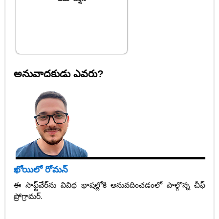
అనువాదకుడు ఎవరు?
ఖోయిలో రోమన్
ఈ సాఫ్ట్‌వేర్‌ను వివిధ భాషల్లోకి అనువదించడంలో పాల్గొన్న చీఫ్
ప్రోగ్రామర్.