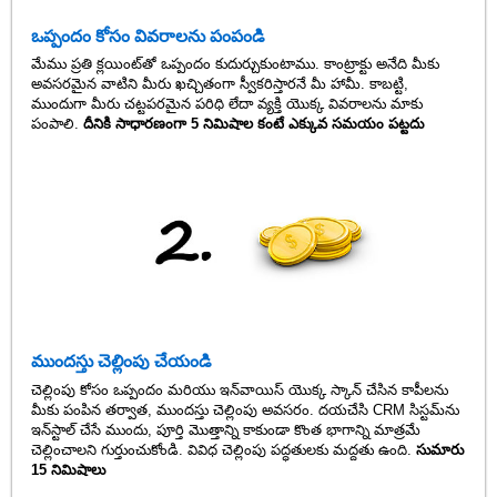
ఒప్పందం కోసం వివరాలను పంపండి
మేము ప్రతి క్లయింట్‌తో ఒప్పందం కుదుర్చుకుంటాము. కాంట్రాక్టు అనేది మీకు
అవసరమైన వాటిని మీరు ఖచ్చితంగా స్వీకరిస్తారనే మీ హామీ. కాబట్టి,
ముందుగా మీరు చట్టపరమైన పరిధి లేదా వ్యక్తి యొక్క వివరాలను మాకు
పంపాలి.
దీనికి సాధారణంగా 5 నిమిషాల కంటే ఎక్కువ సమయం పట్టదు
ముందస్తు చెల్లింపు చేయండి
చెల్లింపు కోసం ఒప్పందం మరియు ఇన్‌వాయిస్ యొక్క స్కాన్ చేసిన కాపీలను
మీకు పంపిన తర్వాత, ముందస్తు చెల్లింపు అవసరం. దయచేసి CRM సిస్టమ్‌ను
ఇన్‌స్టాల్ చేసే ముందు, పూర్తి మొత్తాన్ని కాకుండా కొంత భాగాన్ని మాత్రమే
చెల్లించాలని గుర్తుంచుకోండి. వివిధ చెల్లింపు పద్ధతులకు మద్దతు ఉంది.
సుమారు
15 నిమిషాలు