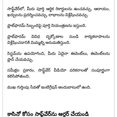
సాఫ్ట్‌వేర్‌లో, మీరు పూర్తి ఆర్థిక రికార్డులను ఉంచవచ్చు, ఆదాయం,
ఖర్చులను ప్రదర్శించవచ్చు, లాభాలను విశ్లేషించవచ్చు.
ప్లాట్‌ఫారమ్ సిబ్బందిపై పూర్తి నియంత్రణను ఇస్తుంది.
ప్లాట్‌ఫారమ్ వివిధ దృక్కోణాల నుండి కార్యకలాపాలను
విశ్లేషించడానికి మిమ్మల్ని అనుమతిస్తుంది.
సిస్టమ్‌ను ఉపయోగించి, మీరు ఏదైనా ఈవెంట్‌లు, ఈవెంట్‌లను
ప్లాన్ చేయవచ్చు.
సమీక్షల ప్రకారం, సాఫ్ట్‌వేర్ వీడియో పరికరాలతో సంపూర్ణంగా
కలిసిపోతుంది.
ముఖ గుర్తింపు సేవతో ఇంటిగ్రేషన్ అందుబాటులో ఉంది.
కాసినో కోసం సాఫ్ట్‌వేర్‌ను ఆర్డర్ చేయండి