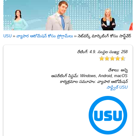
USU
››
వ్యాపార ఆటోమేషన్ కోసం ప్రోగ్రామ్‌లు
››
నెట్‌వర్క్ మార్కెటింగ్ కోసం సాఫ్ట్‌వేర్
రేటింగ్:
4.9
. సంస్థల సంఖ్య:
258
దేశాలు:
అన్ని
ఆపరేటింగ్ సిస్టమ్:
Windows, Android, macOS
కార్యక్రమాల సమూహం:
వ్యాపార ఆటోమేషన్
సాఫ్ట్వేర్ USU