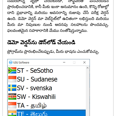
సమయాన్ని వృథా చేయకుండా, సాఫ్ట్‌వేర్‌తో పనిచేయడం
ప్రారంభించడానికి, కానీ మీకు ఇంకా అనుమానం ఉంది, కొన్ని రోజుల్లో
దాని ప్రభావాన్ని మరియు అవసరాన్ని రుజువు చేసే పరీక్ష వెర్షన్
ఉంది. డెమో వెర్షన్ మా వెబ్‌సైట్‌లో ఉచితంగా లభిస్తుంది మరియు
మీరు మా నిపుణుల నుండి అదనపు సలహాలను పొందవచ్చు.
ఫలవంతమైన సహకారానికి మేము సంతోషిస్తున్నాము.
డెమో వెర్షన్‌ను డౌన్‌లోడ్ చేయండి
ప్రోగ్రామ్‌ను ప్రారంభించేటప్పుడు, మీరు భాషను ఎంచుకోవచ్చు.