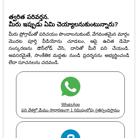
త్వరిత పరివర్తన.
మీరు ఇప్పుడు ఏమి చెయ్యాలనుకుంటున్నారు?
మీరు ప్రోగ్రామ్‌తో పరిచయం పొందాలనుకుంటే, వేగవంతమైన మార్గం
మొదట పూర్తి వీడియోను చూడటం, ఆపై ఉచిత డెమో
సంస్కరణను డౌన్‌లోడ్ చేసి, దానితో మీరే పని చేయండి.
అవసరమైతే, సాంకేతిక మద్దతు నుండి ప్రదర్శనను అభ్యర్థించండి
లేదా సూచనలను చదవండి.
WhatsApp
పని వేళల్లో మేము సాధారణంగా 1 నిమిషంలోపు ప్రతిస్పందిస్తాము