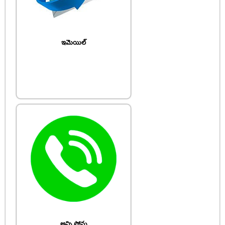
ఇమెయిల్
అన్ని ఫోన్లు