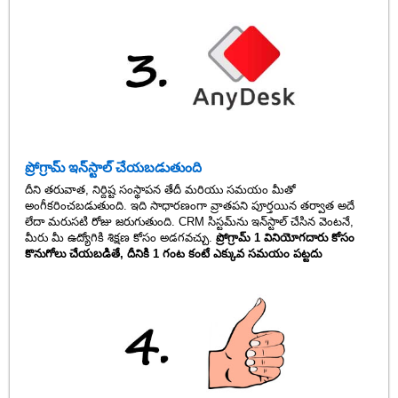
ప్రోగ్రామ్ ఇన్‌స్టాల్ చేయబడుతుంది
దీని తరువాత, నిర్దిష్ట సంస్థాపన తేదీ మరియు సమయం మీతో
అంగీకరించబడుతుంది. ఇది సాధారణంగా వ్రాతపని పూర్తయిన తర్వాత అదే
లేదా మరుసటి రోజు జరుగుతుంది. CRM సిస్టమ్‌ను ఇన్‌స్టాల్ చేసిన వెంటనే,
మీరు మీ ఉద్యోగికి శిక్షణ కోసం అడగవచ్చు.
ప్రోగ్రామ్ 1 వినియోగదారు కోసం
కొనుగోలు చేయబడితే, దీనికి 1 గంట కంటే ఎక్కువ సమయం పట్టదు