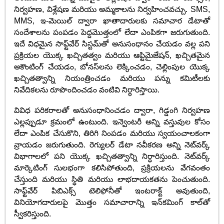
నిర్వహణ, విశ్లేషణ మరియు అమ్మకాలను నిర్వహించవచ్చు. SMS,
MMS, ఇ-మెయిల్ ద్వారా ఖాతాదారులకు సమాచార డేటాతో
సందేశాలను పంపడం పెద్దమొత్తంలో లేదా ఎంపికగా జరుగుతుంది.
ఇదే విధమైన సాఫ్ట్‌వేర్ సిస్టమ్‌తో అనుసంధానం చేయడం వల్ల పని
ప్రక్రియల యొక్క ఖచ్చితత్వం మరియు ఆప్టిమైజేషన్, ఖచ్చితమైన
అకౌంటింగ్ చేయడం, బోనస్‌లను లెక్కించడం, చెల్లింపుల యొక్క
ఖచ్చితత్వాన్ని నియంత్రించడం మరియు పన్ను కమిటీలకు
నివేదికలను రూపొందించడం వంటివి నిర్ధారిస్తాయి.
వివిధ పరికరాలతో అనుసంధానించడం ద్వారా, గిడ్డంగి నిర్వహణ
ఎల్లప్పుడూ క్రమంలో ఉంటుంది. ఇన్వెంటరీ అన్ని వస్తువుల కోసం
లేదా ఎంపిక చేసుకొని, తిరిగి నింపడం మరియు స్వయంచాలకంగా
వ్రాయడం జరుగుతుంది. రెగ్యులర్ డేటా నవీకరణ అన్ని నెట్‌వర్క్
విభాగాలలో పని యొక్క ఖచ్చితత్వాన్ని నిర్ధారిస్తుంది. నెట్‌వర్క్
మార్కెటింగ్ సులభంగా కలిసిపోతుంది, ప్రక్రియలను వేగవంతం
చేస్తుంది మరియు స్థితి మరియు లాభదాయకతను పెంచుతుంది.
సాఫ్ట్‌వేర్ పిబిఎక్స్ టెలిఫోనీతో ఇంటరాక్ట్ అవుతుంది,
వినియోగదారులపై మొత్తం సమాచారాన్ని ఇన్‌కమింగ్ కాల్‌తో
స్వీకరిస్తుంది.