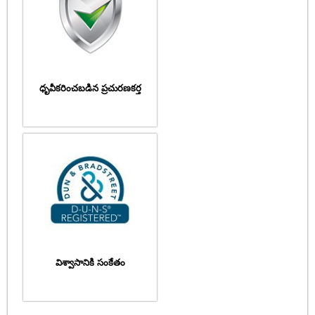
ధృవీకరించబడిన ప్రచురణకర్త
విశ్వాసానికి సంకేతం