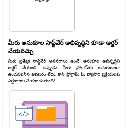
మీరు అనుకూల సాఫ్ట్‌వేర్ అభివృద్ధిని కూడా ఆర్డర్
చేయవచ్చు
మీకు ప్రత్యేక సాఫ్ట్‌వేర్ అవసరాలు ఉంటే, అనుకూల అభివృద్ధిని
ఆర్డర్ చేయండి. అప్పుడు మీరు ప్రోగ్రామ్‌కు అనుగుణంగా
ఉండవలసిన అవసరం లేదు, కానీ ప్రోగ్రామ్ మీ వ్యాపార ప్రక్రియలకు
సర్దుబాటు చేయబడుతుంది!