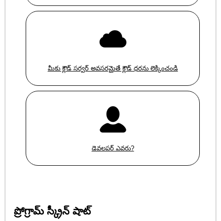
మీకు క్లౌడ్ సర్వర్ అవసరమైతే క్లౌడ్ ధరను లెక్కించండి
డెవలపర్ ఎవరు?
ప్రోగ్రామ్ స్క్రీన్ షాట్