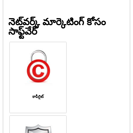
నెట్‌వర్క్ మార్కెటింగ్ కోసం
సాఫ్ట్‌వేర్
కాపీరైట్