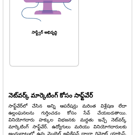
సాఫ్ట్వేర్ అభివృద్ధి
నెట్‌వర్క్ మార్కెటింగ్ కోసం సాఫ్ట్‌వేర్
సాఫ్ట్‌వేర్‌లో చేసిన అన్ని ఆపరేషన్లు మరింత విశ్లేషణ లేదా
ఉల్లంఘనలను గుర్తించడం కోసం సేవ్ చేయబడతాయి.
వినియోగదారు హక్కుల విభజనకు మద్దతు ఇచ్చే నెట్‌వర్క్
మార్కెటింగ్ సాఫ్ట్‌వేర్. ఉద్యోగులు మరియు వినియోగదారులకు
అందుబాటులో ఉన్న మొబైల్ అప్లికేషన్ ద్వారా రిమోట్ యాక్సెస్,