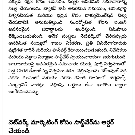
ఎక్కువ రక్షణ కోసం అవసరం. సర్వర్ అపరిమిత సమాచారాన్ని
నిల్వ చేయగలదు. బ్యాకప్ కాపీ అపరిమిత సమయం, అసంపూర్ణ
విశ్వసనీయత మరియు భద్రత కోసం డాక్యుమెంటేషన్ నిల్వ
చేయడానికి అనుమతిస్తుంది. సందర్భోచిత శోధన ఇంజిన్
అవసరమైన పదార్థాలను అందిస్తుంది, నిమిషాలు
లెక్కించబడుతుంది. అనేక సంస్థలు నెట్‌వర్క్‌లో చేరినప్పుడు
అపరిమిత సంఖ్యలో శాఖల ఏకీకరణ. ప్రతి వినియోగదారుకు
వ్యక్తిగత లాగిన్ మరియు పాస్‌వర్డ్ కేటాయించబడుతుంది. నివేదికలు
మరియు పత్రాల నిర్మాణం సాఫ్ట్‌వేర్ స్వయంచాలకంగా జరుగుతుంది.
ఖాతాదారులపై అవసరమైన సమాచారం యొక్క పూర్తి నిర్వహణతో,
పెద్ద CRM డేటాబేస్ను నిర్వహించడం. చెల్లింపులను చెక్అవుట్ వద్ద
నగదు రూపంలో మరియు నగదు రహిత రూపంలో, టెర్మినల్స్,
ఎలక్ట్రానిక్ వాలెట్లు, చెల్లింపు కార్డులు లేదా ఖాతాల ద్వారా
అంగీకరించవచ్చు.
నెట్‌వర్క్ మార్కెటింగ్ కోసం సాఫ్ట్‌వేర్‌ను ఆర్డర్
చేయండి