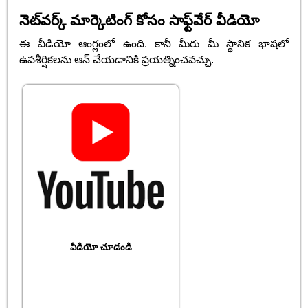
నెట్‌వర్క్ మార్కెటింగ్ కోసం సాఫ్ట్‌వేర్ వీడియో
ఈ వీడియో ఆంగ్లంలో ఉంది. కానీ మీరు మీ స్థానిక భాషలో
ఉపశీర్షికలను ఆన్ చేయడానికి ప్రయత్నించవచ్చు.
వీడియో చూడండి