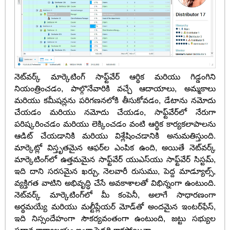
నెట్‌వర్క్ మార్కెటింగ్ సాఫ్ట్‌వేర్ ఆర్థిక మరియు గిడ్డంగిని
నియంత్రించడం, పాల్గొనేవారికి వచ్చే ఆదాయాలు, అమ్మకాలు
మరియు కమీషన్లను పరిగణనలోకి తీసుకోవడం, డేటాను నమోదు
చేయడం మరియు నమోదు చేయడం, సాఫ్ట్‌వేర్‌లో నేరుగా
పరిష్కరించడం మరియు లెక్కించడం వంటి ఆర్థిక కార్యకలాపాలను
ఆడిట్ చేయడానికి మరియు విశ్లేషించడానికి అనుమతిస్తుంది.
మార్కెట్లో విస్తృతమైన ఆఫర్‌ల ఎంపిక ఉంది, అయితే నెట్‌వర్క్
మార్కెటింగ్‌లో ఉత్తమమైన సాఫ్ట్‌వేర్ యుఎస్‌యు సాఫ్ట్‌వేర్ సిస్టమ్,
ఇది దాని సరసమైన ఖర్చు, నెలవారీ రుసుము, పెద్ద మాడ్యూల్స్,
వ్యక్తిగత వాటిని అభివృద్ధి చేసే అవకాశాలతో విభిన్నంగా ఉంటుంది.
నెట్‌వర్క్ మార్కెటింగ్‌లో మీ కంపెనీ, అలాగే సాధారణంగా
అర్థమయ్యే మరియు మల్టీప్లేయర్ మోడ్‌తో అందమైన ఇంటర్‌ఫేస్,
ఇది నిస్సందేహంగా సౌకర్యవంతంగా ఉంటుంది, జట్టు సభ్యుల