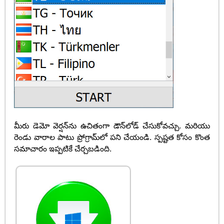
మీరు డెమో వెర్షన్‌ను ఉచితంగా డౌన్‌లోడ్ చేసుకోవచ్చు. మరియు
రెండు వారాల పాటు ప్రోగ్రామ్‌లో పని చేయండి. స్పష్టత కోసం కొంత
సమాచారం ఇప్పటికే చేర్చబడింది.