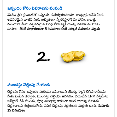
ఒప్పందం కోసం వివరాలను పంపండి
మేము ప్రతి క్లయింట్‌తో ఒప్పందం కుదుర్చుకుంటాము. కాంట్రాక్టు అనేది మీకు
అవసరమైన వాటిని మీరు ఖచ్చితంగా స్వీకరిస్తారనే మీ హామీ. కాబట్టి,
ముందుగా మీరు చట్టపరమైన పరిధి లేదా వ్యక్తి యొక్క వివరాలను మాకు
పంపాలి.
దీనికి సాధారణంగా 5 నిమిషాల కంటే ఎక్కువ సమయం పట్టదు
ముందస్తు చెల్లింపు చేయండి
చెల్లింపు కోసం ఒప్పందం మరియు ఇన్‌వాయిస్ యొక్క స్కాన్ చేసిన కాపీలను
మీకు పంపిన తర్వాత, ముందస్తు చెల్లింపు అవసరం. దయచేసి CRM సిస్టమ్‌ను
ఇన్‌స్టాల్ చేసే ముందు, పూర్తి మొత్తాన్ని కాకుండా కొంత భాగాన్ని మాత్రమే
చెల్లించాలని గుర్తుంచుకోండి. వివిధ చెల్లింపు పద్ధతులకు మద్దతు ఉంది.
సుమారు
15 నిమిషాలు