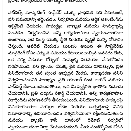
ప్రధాన కార్యాలయం ఇంకా పెద్దది కాకపోయినా.
నెట్‌వర్క్ మార్కెటింగ్ సాఫ్ట్‌వేర్ యొక్క ప్రాధమిక పని ఏమిటంటే,
పని సమయాన్ని తగ్గించడం, నిర్వహణ మరియు ఆర్థిక అకౌంటింగ్‌ను
ఆప్టిమైజ్ చేయడం, సామర్థ్యం, నాణ్యత మరియు సామర్థ్యాన్ని
పెంచడం. నిర్వహించిన అన్ని కార్యకలాపాలు స్వయంచాలకంగా
ఉంటాయి, ఇది సంస్థ యొక్క స్థితి మరియు వృద్ధికి మళ్ళీ దోహదం
చేస్తుంది. ఆపరేట్ చేయడం సులభం అయిన ఈ సాఫ్ట్‌వేర్‌కు
మాస్టరింగ్ కోసం ఎక్కువ సమయం కేటాయించాల్సిన అవసరం లేదు,
ఒక చిన్న వీడియో కోర్సుతో మిమ్మల్ని పరిచయం చేసుకోవడం
సరిపోతుంది. పని ప్రాంతం యొక్క శైలి మరియు రూపకల్పన, ప్రతి
వినియోగదారు తన స్వంత అభ్యర్థన మేరకు, కార్యాచరణ పనిని
నిర్వహించడానికి సౌలభ్యం. ప్రతి యూజర్ కింద, లాగిన్ మరియు
పాస్‌వర్డ్ కేటాయించబడతాయి, ఇది మీ వ్యక్తిగత ఖాతాను నమోదు
చేయడానికి, ప్రతి చర్యను రికార్డ్ చేయడానికి, అన్ని కార్యకలాపాల
రికార్డింగ్‌ను పరిగణనలోకి తీసుకుంటుంది. వినియోగదారు హక్కులపై
వినియోగదారుల హక్కుల భేదం మరియు ఉత్పత్తులపై వివిధ
సమాచారాన్ని ఉపయోగించడం విశ్వసనీయంగా రక్షించబడుతుంది
మరియు బ్యాకప్ కాపీ రూపంలో రిమోట్ సర్వర్‌లో
స్వయంచాలకంగా నిల్వ చేయబడుతుంది. మీరు సందర్భోచిత శోధన