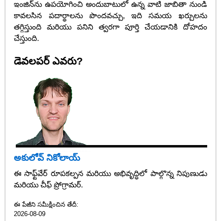
ఇంజిన్‌ను ఉపయోగించి అందుబాటులో ఉన్న వాటి జాబితా నుండి
కావలసిన పదార్థాలను పొందవచ్చు, ఇది సమయ ఖర్చులను
తగ్గిస్తుంది మరియు పనిని త్వరగా పూర్తి చేయడానికి దోహదం
చేస్తుంది.
డెవలపర్ ఎవరు?
అకులోవ్ నికోలాయ్
ఈ సాఫ్ట్‌వేర్ రూపకల్పన మరియు అభివృద్ధిలో పాల్గొన్న నిపుణుడు
మరియు చీఫ్ ప్రోగ్రామర్.
ఈ పేజీని సమీక్షించిన తేదీ:
2026-08-09