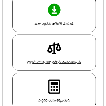
డెమో వెర్షన్‌ను డౌన్‌లోడ్ చేయండి
ప్రోగ్రామ్ యొక్క కాన్ఫిగరేషన్‌లను సరిపోల్చండి
సాఫ్ట్‌వేర్ ధరను లెక్కించండి