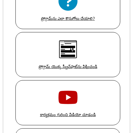
ప్రోగ్రామ్‌ను ఎలా కొనుగోలు చేయాలి?
ప్రోగ్రామ్ యొక్క స్క్రీన్‌షాట్‌ను వీక్షించండి
కార్యక్రమం గురించి వీడియో చూడండి