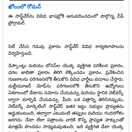
ఖోయిలో రోమన్
ఈ సాఫ్ట్‌వేర్‌ను వివిధ భాషల్లోకి అనువదించడంలో పాల్గొన్న చీఫ్
ప్రోగ్రామర్.
సెట్ చేసిన గడువు ప్రకారం సాఫ్ట్‌వేర్ వివిధ కార్యకలాపాలను
నిర్వహిస్తుంది.
డిస్కౌంట్లు మరియు బోనస్‌ల యొక్క వ్యక్తిగత పరిశీలన ప్రకారం,
ధరల జాబితా ప్రకారం తిరిగి లెక్కించడం ప్రకారం, ప్రవేశించిన
గుణకాలను పరిగణనలోకి తీసుకొని వివిధ ఛార్జీలు వసూలు చేస్తారు.
మల్టీయూజర్ మోడ్‌ను పరిగణనలోకి తీసుకొని ఉద్యోగులు
ఏకకాలంలో డేటాను నమోదు చేయవచ్చు మరియు స్థానిక నెట్‌వర్క్
ద్వారా మార్పిడి చేయవచ్చు. మీరు ఒక పత్రాన్ని తెరిచినప్పుడు,
నెట్‌వర్క్ మార్కెటింగ్ సాఫ్ట్‌వేర్ ఇతర జట్టు సభ్యుల ప్రాప్యతను
అడ్డుకుంటుంది, తద్వారా ఎటువంటి తప్పులు మరియు గందరగోళం
జరగదు. డేటా లేదా పత్రాలను వారికి కొన్ని ప్రాప్యత హక్కులతో
మాత్రమే పొందడం సాధ్యమవుతుంది, ఇది వ్యక్తిగత డేటా యొక్క