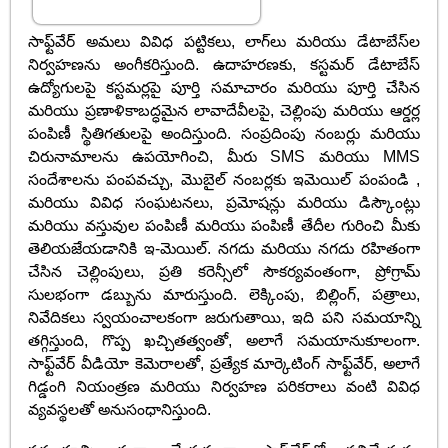
సాఫ్ట్‌వేర్ అమలు వివిధ పట్టికలు, లాగ్‌లు మరియు డేటాబేస్‌ల
నిర్వహణను అంగీకరిస్తుంది. ఉదాహరణకు, కస్టమర్ డేటాబేస్
ఉద్యోగులపై కస్టమర్లపై పూర్తి సమాచారం మరియు పూర్తి చేసిన
మరియు ప్రణాళికాబద్ధమైన లావాదేవీలపై, చెల్లింపు మరియు ఆర్డర్ల
పంపిణీ స్థితిగతులపై అందిస్తుంది. సంప్రదింపు నంబర్లు మరియు
చిరునామాలను ఉపయోగించి, మీరు SMS మరియు MMS
సందేశాలను పంపవచ్చు, మొబైల్ నంబర్లకు ఇమెయిల్ పంపండి ,
మరియు వివిధ సంఘటనలు, ప్రమోషన్లు మరియు డిస్కౌంట్లు
మరియు వస్తువుల పంపిణీ మరియు పంపిణీ తేదీల గురించి మీకు
తెలియజేయడానికి ఇ-మెయిల్. నగదు మరియు నగదు రహితంగా
చేసిన చెల్లింపులు, ప్రతి కరెన్సీలో సౌకర్యవంతంగా, ప్రోగ్రామ్
సులభంగా డబ్బును మారుస్తుంది. లెక్కింపు, బిల్లింగ్, పత్రాలు,
నివేదికలు స్వయంచాలకంగా జరుగుతాయి, ఇది పని సమయాన్ని
తగ్గిస్తుంది, గొప్ప ఖచ్చితత్వంతో, అలాగే సమయానుకూలంగా.
సాఫ్ట్‌వేర్ వీడియో కెమెరాలతో, ప్రత్యేక మార్కెటింగ్ సాఫ్ట్‌వేర్, అలాగే
గిడ్డంగి నియంత్రణ మరియు నిర్వహణ పరికరాలు వంటి వివిధ
వ్యవస్థలతో అనుసంధానిస్తుంది.