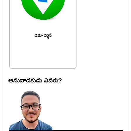
డెమో వెర్షన్
అనువాదకుడు ఎవరు?