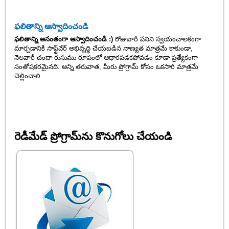
ఫలితాన్ని ఆస్వాదించండి
ఫలితాన్ని అనంతంగా ఆస్వాదించండి :)
రోజువారీ పనిని స్వయంచాలకంగా
మార్చడానికి సాఫ్ట్‌వేర్ అభివృద్ధి చేయబడిన నాణ్యత మాత్రమే కాకుండా,
నెలవారీ చందా రుసుము రూపంలో ఆధారపడకపోవడం కూడా ప్రత్యేకంగా
సంతోషకరమైనది. అన్ని తరువాత, మీరు ప్రోగ్రామ్ కోసం ఒకసారి మాత్రమే
చెల్లించాలి.
రెడీమేడ్ ప్రోగ్రామ్‌ను కొనుగోలు చేయండి