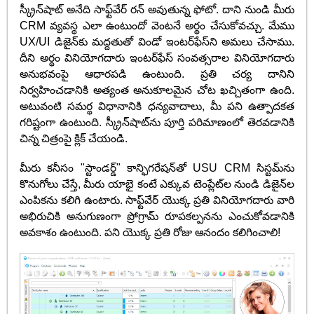
స్క్రీన్‌షాట్ అనేది సాఫ్ట్‌వేర్ రన్ అవుతున్న ఫోటో. దాని నుండి మీరు
CRM వ్యవస్థ ఎలా ఉంటుందో వెంటనే అర్థం చేసుకోవచ్చు. మేము
UX/UI డిజైన్‌కు మద్దతుతో విండో ఇంటర్‌ఫేస్‌ని అమలు చేసాము.
దీని అర్థం వినియోగదారు ఇంటర్‌ఫేస్ సంవత్సరాల వినియోగదారు
అనుభవంపై ఆధారపడి ఉంటుంది. ప్రతి చర్య దానిని
నిర్వహించడానికి అత్యంత అనుకూలమైన చోట ఖచ్చితంగా ఉంది.
అటువంటి సమర్థ విధానానికి ధన్యవాదాలు, మీ పని ఉత్పాదకత
గరిష్టంగా ఉంటుంది. స్క్రీన్‌షాట్‌ను పూర్తి పరిమాణంలో తెరవడానికి
చిన్న చిత్రంపై క్లిక్ చేయండి.
మీరు కనీసం "స్టాండర్డ్" కాన్ఫిగరేషన్‌తో USU CRM సిస్టమ్‌ను
కొనుగోలు చేస్తే, మీరు యాభై కంటే ఎక్కువ టెంప్లేట్‌ల నుండి డిజైన్‌ల
ఎంపికను కలిగి ఉంటారు. సాఫ్ట్‌వేర్ యొక్క ప్రతి వినియోగదారు వారి
అభిరుచికి అనుగుణంగా ప్రోగ్రామ్ రూపకల్పనను ఎంచుకోవడానికి
అవకాశం ఉంటుంది. పని యొక్క ప్రతి రోజు ఆనందం కలిగించాలి!