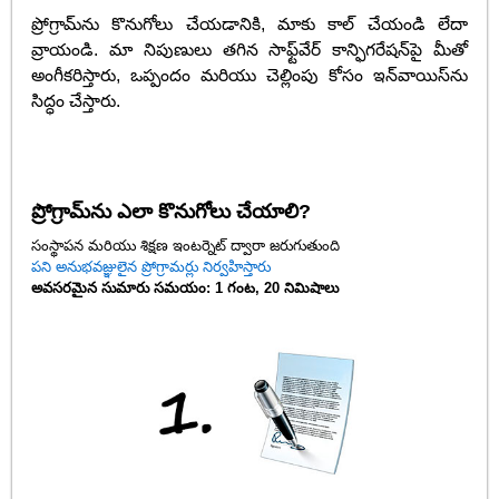
ప్రోగ్రామ్‌ను కొనుగోలు చేయడానికి, మాకు కాల్ చేయండి లేదా
వ్రాయండి. మా నిపుణులు తగిన సాఫ్ట్‌వేర్ కాన్ఫిగరేషన్‌పై మీతో
అంగీకరిస్తారు, ఒప్పందం మరియు చెల్లింపు కోసం ఇన్‌వాయిస్‌ను
సిద్ధం చేస్తారు.
ప్రోగ్రామ్‌ను ఎలా కొనుగోలు చేయాలి?
సంస్థాపన మరియు శిక్షణ ఇంటర్నెట్ ద్వారా జరుగుతుంది
పని అనుభవజ్ఞులైన ప్రోగ్రామర్లు నిర్వహిస్తారు
అవసరమైన సుమారు సమయం: 1 గంట, 20 నిమిషాలు