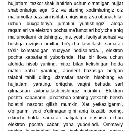
hujjatlarni tezkor shakllantirish uchun o'rnatilgan hujjat
shablonlariga ega. Siz va sizning xodimlaringiz o'z
ma'lumotlar bazasini ishlab chiqishingiz va obunachilar
uchun buxgalteriya jurnalini yuritishingiz, aloqa
raqamlari va elektron pochta ma'lumotlari bo'yicha aniq
ma'lumotlarni kiritishingiz, jins, yosh, faoliyat sohasi va
boshqa qiziqish omillari bo'yicha tasniflash, samarali
ta'sir ko'rsatadigan muayyan hodisalarda. , elektron
pochta xabarlarini yuborishda. Har bir ilova uchun
alohida hisob yuriting, mijoz bilan kelishilgan holda
matnli xabar yarating, abonent bazasiga bo‘lgan
talabni tahlil qiling, xizmatlar narxini hisoblang va
hujjatlarni yarating, ortiqcha vaqtni behuda sarf
qilmasdan avtomatlashtirishingiz mumkin. Elektron
pochta xabarlarini jo'natishda xatning yetkazib berish
holatini nazorat qilish mumkin. Xat yetkazilganmi,
o'qilganmi yoki o'qilmaganligini aniq kuzatib boring,
ikkinchi holda samarali natijalarga erishish uchun
elektron pochta xabari yana yuboriladi. Ommaviy