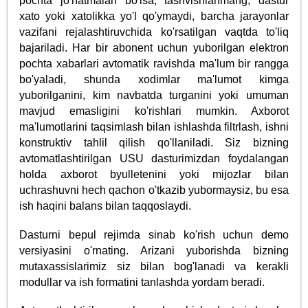
pochta jo'natmalari bo'lsa, tashvishlanmang, dastur
xato yoki xatolikka yo'l qo'ymaydi, barcha jarayonlar
vazifani rejalashtiruvchida ko'rsatilgan vaqtda to'liq
bajariladi. Har bir abonent uchun yuborilgan elektron
pochta xabarlari avtomatik ravishda ma'lum bir rangga
bo'yaladi, shunda xodimlar ma'lumot kimga
yuborilganini, kim navbatda turganini yoki umuman
mavjud emasligini ko'rishlari mumkin. Axborot
ma'lumotlarini taqsimlash bilan ishlashda filtrlash, ishni
konstruktiv tahlil qilish qo'llaniladi. Siz bizning
avtomatlashtirilgan USU dasturimizdan foydalangan
holda axborot byulletenini yoki mijozlar bilan
uchrashuvni hech qachon o'tkazib yubormaysiz, bu esa
ish haqini balans bilan taqqoslaydi.
Dasturni bepul rejimda sinab ko'rish uchun demo
versiyasini o'rnating. Arizani yuborishda bizning
mutaxassislarimiz siz bilan bog'lanadi va kerakli
modullar va ish formatini tanlashda yordam beradi.