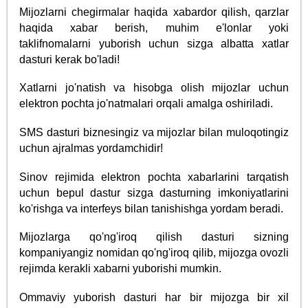
Mijozlarni chegirmalar haqida xabardor qilish, qarzlar
haqida xabar berish, muhim e'lonlar yoki
taklifnomalarni yuborish uchun sizga albatta xatlar
dasturi kerak bo'ladi!
Xatlarni jo'natish va hisobga olish mijozlar uchun
elektron pochta jo'natmalari orqali amalga oshiriladi.
SMS dasturi biznesingiz va mijozlar bilan muloqotingiz
uchun ajralmas yordamchidir!
Sinov rejimida elektron pochta xabarlarini tarqatish
uchun bepul dastur sizga dasturning imkoniyatlarini
ko'rishga va interfeys bilan tanishishga yordam beradi.
Mijozlarga qo'ng'iroq qilish dasturi sizning
kompaniyangiz nomidan qo'ng'iroq qilib, mijozga ovozli
rejimda kerakli xabarni yuborishi mumkin.
Ommaviy yuborish dasturi har bir mijozga bir xil