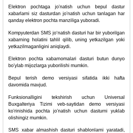
Elektron pochtaga jo'natish uchun bepul dastur
xabarlarni siz dasturdan jo'natish uchun tanlagan har
qanday elektron pochta manziliga yuboradi.
Kompyuterdan SMS jo‘natish dasturi har bir yuborilgan
xabarning holatini tahlil qilib, uning yetkazilgan yoki
yetkazilmaganligini aniqlaydi.
Elektron pochta xabarnomalari dasturi butun dunyo
bo'ylab mijozlarga yuborilishi mumkin.
Bepul terish demo versiyasi sifatida ikki hafta
davomida mavjud.
Funksionalligini tekshirish uchun Universal
Buxgalteriya Tizimi veb-saytidan demo versiyasi
ko'rinishida pochta jo'natish uchun dasturni yuklab
olishingiz mumkin.
SMS xabar almashish dasturi shablonlarni yaratadi,