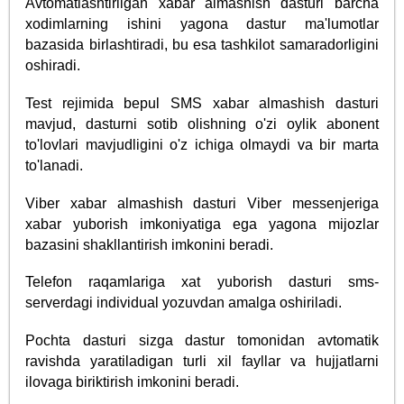
Avtomatlashtirilgan xabar almashish dasturi barcha
xodimlarning ishini yagona dastur ma'lumotlar
bazasida birlashtiradi, bu esa tashkilot samaradorligini
oshiradi.
Test rejimida bepul SMS xabar almashish dasturi
mavjud, dasturni sotib olishning o'zi oylik abonent
to'lovlari mavjudligini o'z ichiga olmaydi va bir marta
to'lanadi.
Viber xabar almashish dasturi Viber messenjeriga
xabar yuborish imkoniyatiga ega yagona mijozlar
bazasini shakllantirish imkonini beradi.
Telefon raqamlariga xat yuborish dasturi sms-
serverdagi individual yozuvdan amalga oshiriladi.
Pochta dasturi sizga dastur tomonidan avtomatik
ravishda yaratiladigan turli xil fayllar va hujjatlarni
ilovaga biriktirish imkonini beradi.