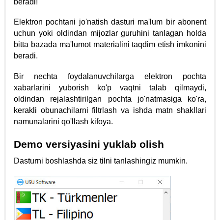
beradi!
Elektron pochtani jo'natish dasturi ma'lum bir abonent
uchun yoki oldindan mijozlar guruhini tanlagan holda
bitta bazada ma'lumot materialini taqdim etish imkonini
beradi.
Bir nechta foydalanuvchilarga elektron pochta
xabarlarini yuborish ko'p vaqtni talab qilmaydi,
oldindan rejalashtirilgan pochta jo'natmasiga ko'ra,
kerakli obunachilarni filtrlash va ishda matn shakllari
namunalarini qo'llash kifoya.
Demo versiyasini yuklab olish
Dasturni boshlashda siz tilni tanlashingiz mumkin.