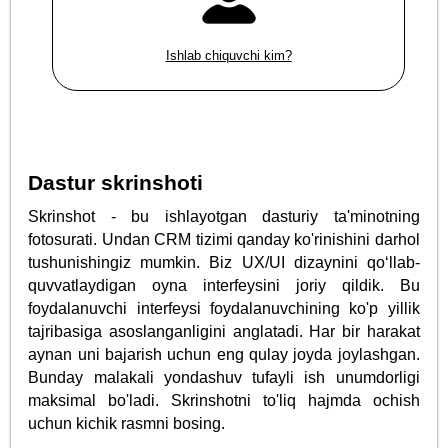
Ishlab chiquvchi kim?
Dastur skrinshoti
Skrinshot - bu ishlayotgan dasturiy ta'minotning
fotosurati. Undan CRM tizimi qanday ko'rinishini darhol
tushunishingiz mumkin. Biz UX/UI dizaynini qo‘llab-
quvvatlaydigan oyna interfeysini joriy qildik. Bu
foydalanuvchi interfeysi foydalanuvchining ko'p yillik
tajribasiga asoslanganligini anglatadi. Har bir harakat
aynan uni bajarish uchun eng qulay joyda joylashgan.
Bunday malakali yondashuv tufayli ish unumdorligi
maksimal bo'ladi. Skrinshotni to'liq hajmda ochish
uchun kichik rasmni bosing.