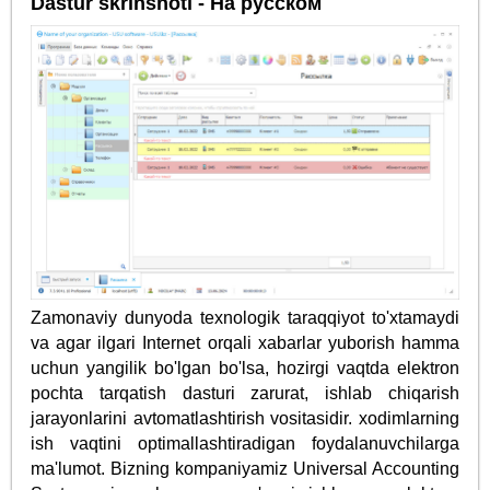
Dastur skrinshoti - На русском
Zamonaviy dunyoda texnologik taraqqiyot to'xtamaydi
va agar ilgari Internet orqali xabarlar yuborish hamma
uchun yangilik bo'lgan bo'lsa, hozirgi vaqtda elektron
pochta tarqatish dasturi zarurat, ishlab chiqarish
jarayonlarini avtomatlashtirish vositasidir. xodimlarning
ish vaqtini optimallashtiradigan foydalanuvchilarga
ma'lumot. Bizning kompaniyamiz Universal Accounting