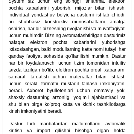
System siz uchun eng so'nggi ishlanma, elektron
pochta xabarlarini yuborish, mijozlar bilan ishlash,
individual yondashuv bo'yicha dasturni ishlab chiqdi,
bu shubhasiz konstruktiv munosabatlarni amalga
oshirish, har bir biznesning rivojlanishi va muvaffaqiyati
uchun muhimdir. Bizning avtomatlashtirilgan dasturimiz
nafaqat elektron pochta xabarlarini yuborishga
ixtisoslashgan, balki modullarning katta nomi tufayli har
qanday faoliyat sohasida qo'llanilishi mumkin. Dastur
har bir foydalanuvchi uchun tizim tomonidan intuitiv
tarzda tuzilgan bo'lib, elektron pochta orqali xabarlarni
samarali tarqatish uchun materiallar bilan ishlash
uchun kerakli formatni mustaqil tanlash imkoniyatini
beradi. Axborot byulletenlari uchun ommaviy yoki
shaxsiy dasturning arzonligi yoqimli ajablantiradi va
shu bilan birga ko'proq katta va kichik tashkilotlarga
kirish imkoniyatini beradi.
Dastur turli manbalardan ma'lumotlarni avtomatik
kiritish va import qilishni hisobga olgan holda