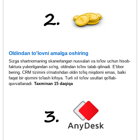
Oldindan to'lovni amalga oshiring
Sizga shartnomaning skanerlangan nusxalari va to'lov uchun hisob-
faktura yuborilgandan so'ng, oldindan to'lov talab qilinadi. E'tibor
bering, CRM tizimini o'rnatishdan oldin to'liq miqdorni emas, balki
faqat bir qismini to'lash kifoya. Turli xil to'lov usullari qo'llab-
quvvatlanadi.
Taxminan 15 daqiqa