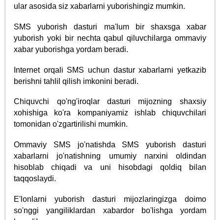
ular asosida siz xabarlarni yuborishingiz mumkin.
SMS yuborish dasturi ma'lum bir shaxsga xabar
yuborish yoki bir nechta qabul qiluvchilarga ommaviy
xabar yuborishga yordam beradi.
Internet orqali SMS uchun dastur xabarlarni yetkazib
berishni tahlil qilish imkonini beradi.
Chiquvchi qo'ng'iroqlar dasturi mijozning shaxsiy
xohishiga ko'ra kompaniyamiz ishlab chiquvchilari
tomonidan o'zgartirilishi mumkin.
Ommaviy SMS jo'natishda SMS yuborish dasturi
xabarlarni jo'natishning umumiy narxini oldindan
hisoblab chiqadi va uni hisobdagi qoldiq bilan
taqqoslaydi.
E'lonlarni yuborish dasturi mijozlaringizga doimo
so'nggi yangiliklardan xabardor bo'lishga yordam