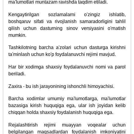
ma'lumotlari muntazam ravishda taqdim etiladi.
Kengaytirilgan sozlamalarni o'zingiz ishlatib,
boshqaruv sifati va rivojlanish samaradorligini tahlil
qilish uchun dasturning sinov versiyasini o'rnatish
mumkin.
Tashkilotning barcha a'zolari uchun dasturga kirishni
ta'minlash uchun ko'p foydalanuvchi rejimi mavjud.
Har bir xodimga shaxsiy foydalanuvchi nomi va parol
beriladi.
Zaxira - bu ish jarayonining ishonchli himoyachisi.
Barcha xodimlar umumiy ma'lumotlarga, ma'lumotlar
bazasiga kirish huquqiga ega, ular ish joyidan kelib
chiqqan holda shaxsiy foydalanish huquqiga ega.
Rejalashtirish rejimi muayyan voqealar uchun
belgilangan maqsadlardan foydalanish imkoniyatini