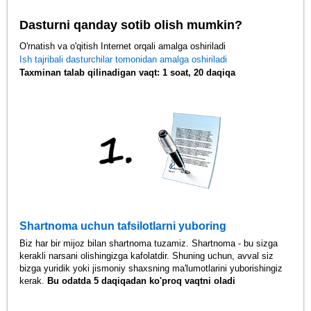
Dasturni qanday sotib olish mumkin?
O'rnatish va o'qitish Internet orqali amalga oshiriladi
Ish tajribali dasturchilar tomonidan amalga oshiriladi
Taxminan talab qilinadigan vaqt: 1 soat, 20 daqiqa
Shartnoma uchun tafsilotlarni yuboring
Biz har bir mijoz bilan shartnoma tuzamiz. Shartnoma - bu sizga
kerakli narsani olishingizga kafolatdir. Shuning uchun, avval siz
bizga yuridik yoki jismoniy shaxsning ma'lumotlarini yuborishingiz
kerak.
Bu odatda 5 daqiqadan ko'proq vaqtni oladi