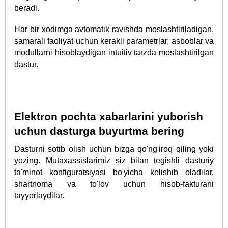
beradi.
Har bir xodimga avtomatik ravishda moslashtiriladigan,
samarali faoliyat uchun kerakli parametrlar, asboblar va
modullarni hisoblaydigan intuitiv tarzda moslashtirilgan
dastur.
Elektron pochta xabarlarini yuborish
uchun dasturga buyurtma bering
Dasturni sotib olish uchun bizga qo'ng'iroq qiling yoki
yozing. Mutaxassislarimiz siz bilan tegishli dasturiy
ta'minot konfiguratsiyasi bo'yicha kelishib oladilar,
shartnoma va to'lov uchun hisob-fakturani
tayyorlaydilar.