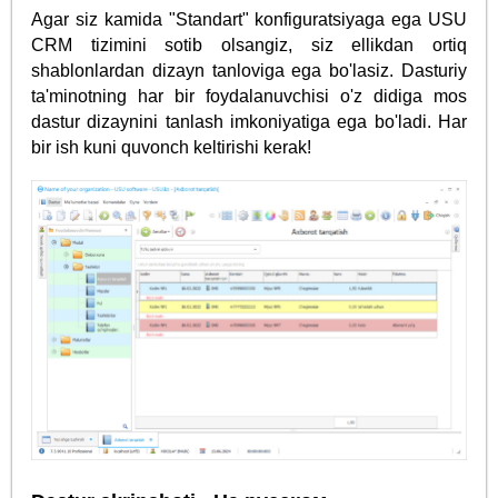
Agar siz kamida "Standart" konfiguratsiyaga ega USU
CRM tizimini sotib olsangiz, siz ellikdan ortiq
shablonlardan dizayn tanloviga ega bo'lasiz. Dasturiy
ta'minotning har bir foydalanuvchisi o'z didiga mos
dastur dizaynini tanlash imkoniyatiga ega bo'ladi. Har
bir ish kuni quvonch keltirishi kerak!