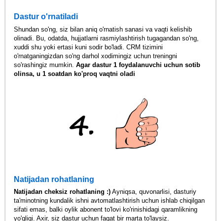
Dastur o'rnatiladi
Shundan so'ng, siz bilan aniq o'rnatish sanasi va vaqti kelishib
olinadi. Bu, odatda, hujjatlarni rasmiylashtirish tugagandan so'ng,
xuddi shu yoki ertasi kuni sodir bo'ladi. CRM tizimini
o'rnatganingizdan so'ng darhol xodimingiz uchun treningni
so'rashingiz mumkin.
Agar dastur 1 foydalanuvchi uchun sotib
olinsa, u 1 soatdan ko'proq vaqtni oladi
Natijadan rohatlaning
Natijadan cheksiz rohatlaning :)
Ayniqsa, quvonarlisi, dasturiy
ta'minotning kundalik ishni avtomatlashtirish uchun ishlab chiqilgan
sifati emas, balki oylik abonent to'lovi ko'rinishidagi qaramlikning
yo'qligi. Axir, siz dastur uchun faqat bir marta to'laysiz.