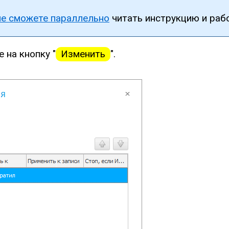
не сможете параллельно
читать инструкцию и рабо
е на кнопку "
Изменить
".