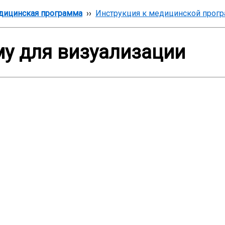
дицинская программа
››
Инструкция к медицинской прог
у для визуализации