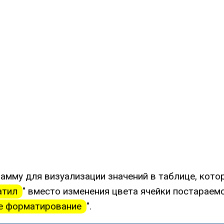
амму для визуализации значений в таблице, кото
атил
" вместо изменения цвета ячейки постараем
е форматирование
".