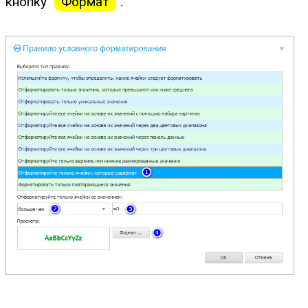
кнопку "
Формат
".