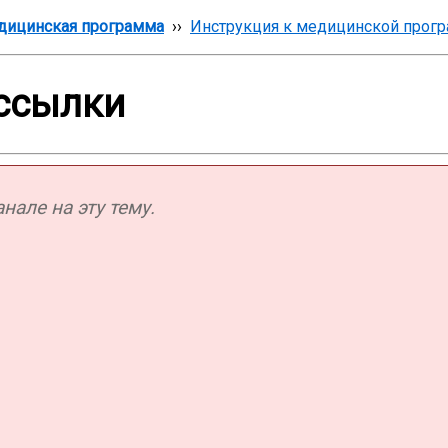
дицинская программа
››
Инструкция к медицинской прог
ссылки
але на эту тему.