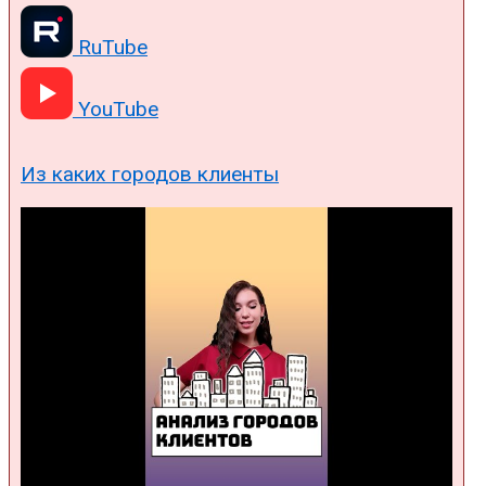
RuTube
YouTube
Из каких городов клиенты