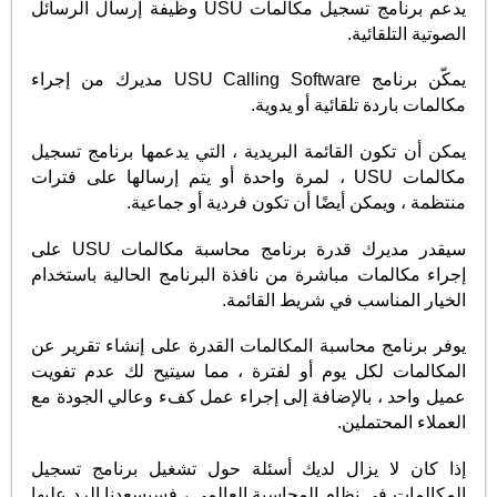
يدعم برنامج تسجيل مكالمات USU وظيفة إرسال الرسائل
الصوتية التلقائية.
يمكّن برنامج USU Calling Software مديرك من إجراء
مكالمات باردة تلقائية أو يدوية.
يمكن أن تكون القائمة البريدية ، التي يدعمها برنامج تسجيل
مكالمات USU ، لمرة واحدة أو يتم إرسالها على فترات
منتظمة ، ويمكن أيضًا أن تكون فردية أو جماعية.
سيقدر مديرك قدرة برنامج محاسبة مكالمات USU على
إجراء مكالمات مباشرة من نافذة البرنامج الحالية باستخدام
الخيار المناسب في شريط القائمة.
يوفر برنامج محاسبة المكالمات القدرة على إنشاء تقرير عن
المكالمات لكل يوم أو لفترة ، مما سيتيح لك عدم تفويت
عميل واحد ، بالإضافة إلى إجراء عمل كفء وعالي الجودة مع
العملاء المحتملين.
إذا كان لا يزال لديك أسئلة حول تشغيل برنامج تسجيل
المكالمات في نظام المحاسبة العالمي ، فسيسعدنا الرد عليها