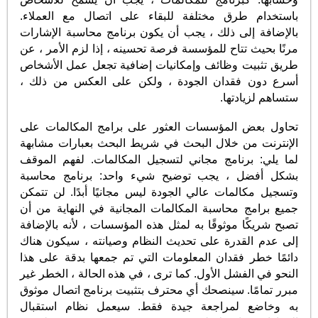
باستخدام طرق مختلفة للبقاء على اتصال مع العملاء.
بالإضافة إلى ذلك ، يجب أن يكون برنامج محاسبة الإشارات
مرنًا بحيث تتاح للمؤسسة فرصة تحسينه ، إذا لزم الأمر ، عن
طريق تثبيت وظائف وإمكانيات إضافية تجعل عمل الأشخاص
أسرع دون فقدان الجودة ، ولكن على العكس من ذلك ،
ستساهم لزيادتها.
تحاول بعض المؤسسات العثور على برامج المكالمات على
الإنترنت من خلال البحث في شريط البحث بعبارات مشابهة
لما يلي: برنامج مجاني لتسجيل المكالمات. لفهم الموقف
بشكل أفضل ، يجب توضيح شيء واحد: برنامج محاسبة
وتسجيل مكالمات عالي الجودة ليس مجانيًا أبدًا. لن تتمكن
جميع برامج محاسبة المكالمات المجانية في النهاية من أن
تصبح شريكًا موثوقًا به لمثل هذه المؤسسات ، لأنه بالإضافة
إلى عدم القدرة على تحديث النظام وصيانته ، سيكون هناك
دائمًا خطر فقدان المعلومات التي تم جمعها بدقة على هذا
النحو في الفشل الأول. كما ترى ، في هذه الحالة ، الخطر غير
مبرر تمامًا. سينصحك أي محترف بتثبيت برنامج اتصال موثوق
به وخاضع لمراجعة جيدة فقط. سيعمل نظام استقبال