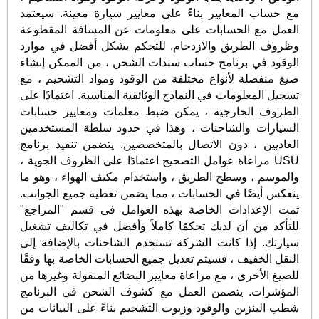
مع حساب المعايير بناءً على معايير سيارة معينة. سيعتمد
العمل مع الحسابات على معلومات عن المسافة المقطوعة
وظروف الطريق والازدحام. للتحكم بشكل أفضل في موارد
الوقود في برنامج حساب سندات الشحن ، من الممكن إنشاء
صيغ منفصلة لأنواع مختلفة من الوقود ومواد التشحيم ، مع
تسجيل المعلومات في النماذج الوثائقية المناسبة. اعتمادًا على
الظروف الخارجية ، يمكن ضبط معلمات ومعايير حسابات
السيارات والشاحنات ، وهذا في حدود سلطة المستخدمين
العاديين ، دون الاتصال بالمتخصصين. يتضمن تنفيذ برنامج
USU مراعاة عوامل التصحيح اعتمادًا على الظروف الجوية ،
والموسم ، وسطح الطريق ، واستخدام مكيف الهواء ، وهو ما
ينعكس أيضًا في الحسابات ، مما يضمن تغطية جميع الجوانب.
تمت الإعدادات الخاصة بهذه العوامل في قسم "المراجع"
للتأكد من أن لديك تحكمًا كاملاً وأفضل في تكاليف تشغيل
سيارتك. إذا كانت الشركة تستخدم الشاحنات بالإضافة إلى
النقل الخفيف ، فسيتم تعديل جميع الحسابات الخاصة بها وفقًا
للصيغ الأخرى ، مع مراعاة معايير البضائع المنقولة وغيرها من
المؤشرات. يتضمن العمل مع كشوف الشحن في البرنامج
شطب البنزين والوقود وزيوت التشحيم بناءً على البيانات من