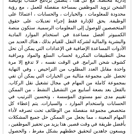
إدارية مختصة. مع كل هذا ، يتضمن برنامج حساب بوليصة
الشحن تزويد الموظفين بمساحة منفصلة للعمل ، مع رؤية
محدودة للمعلومات ، والخيارات ، والحسابات ، اعتمادًا على
الوظيفة. يحق للإدارة فقط إجراء تعديلات على حقوق
المتخصصين للوصول إلى المعلومات الرسمية. ستكون منصة
الكمبيوتر أفضل مساعدة في استخدام الموارد المادية
والبشرية والمالية لشركة النقل. للقيام بذلك ، هناك العديد من
الأدوات المساعدة الإضافية في الإعدادات التي يمكن أن تحل
محل التطبيقات المكررة لحساب السلع والمواد ومراقبة
كشوف شحن البرامج. في الوقت نفسه ، لا تدفع إلا مرة
واحدة مقابل العدد المطلوب من التراخيص ، وفي النهاية
تحصل على مجموعة مثالية من الخيارات التي يمكن أن تفي
بمجموعة كاملة من المهام في مجال تشغيل نقل الركاب.
بالفعل بعد بضعة أسابيع من التشغيل النشط ، من الممكن
تقييم مدى نمو مستوى المؤسسة ، وتحسين الترتيب في
الحسابات واستخدام الموارد ، والسيارات. يتم إعطاء كل
متخصص مجموعة منفصلة من الوظائف تحت تصرفه لأداء
المهام المعينة ، مما يجعل من الممكن حل جميع المشكلات
بأفضل طريقة في وقت قصير. هذا يزيد من تحفيز الموظفين ،
ويسعون جاهدين لتحقيق خططهم بشكل مفرط ، والحصول