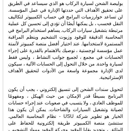
بوليصة الشحن لسيارة الركاب هو الذي سيساعد في الطريق
على تحقيق الأهداف التي حددتها الإدارة في عمل المؤسسة.
لن تساعد خوارزميات البرامج في حساب الكمبيوتر لتكاليف
النقل فحسب ، بل يمكنها أيضًا أن تؤدي إلى تحسين كل عملية
مرتبطة بتشغيل سيارات الركاب. يساهم استخدام البرامج في
المحاسبة الدقيقة للوقود وزيوت التشحيم وينظم المراقبة
المستمرة لاستخدامها. عند اختيار أفضل منصة كمبيوتر لأتمتة
عمل مؤسسة لوجستية ، نوصيك بالاهتمام بالقدرة على إجراء
الحسابات في مجمع ، لجميع جوانب النشاط ، وليس فقط
لسيارة واحدة. من خلال التحول إلى الحسابات الآلية ، سيكون
لدى الإدارة مجموعة واسعة من الأدوات لتحقيق الأهداف
الإستراتيجية.
لتحويل سندات الشحن إلى تنسيق إلكتروني ، يجب أن يكون
البرنامج بسيطًا قدر الإمكان من حيث الهيكل ، ومفهومًا
للموظف العادي ، ولا يتسبب في صعوبات عند إجراء حسابات
لصيانة وتشغيل السيارات والشاحنات. يمكن أن يكون هذا
الخيار هو تطوير شركة USU - نظام المحاسبة العالمي.
ستنشئ منصة الكمبيوتر طريقة إلكترونية للحفاظ على
الوثائق ، وتحديد بقايا الوقود وحركة الوقود ومواد التشحيم ،