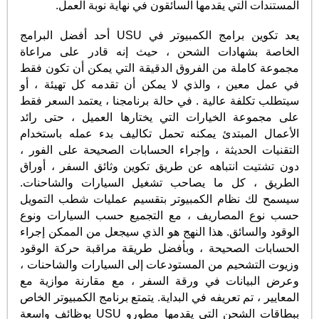
المستندات التي يقدمها السائقون في نهاية نوبة العمل.
يعد تكوين برامج الكمبيوتر في USU أحد أفضل البرامج
الخاصة بشهادات الشحن ، حيث إنه قادر على مراعاة
مجموعة كاملة من الفروق الدقيقة التي يمكن أن تكون فقط
في عمل معين ، والذي لا يمكن أن تقدمه كل تهيئة ، أو
سيتطلب تكلفة عالية . في حالة برنامجنا ، يعتمد السعر فقط
على مجموعة الخيارات التي يختارها العميل ، حتى رائد
الأعمال المبتدئ يمكنه تحمل تكاليف بدء عمله باستخدام
التقنيات الحديثة ، وإجراء الحسابات الصحيحة على الفور ،
دون تشتيت انتباهه عن طريق تكوين وثائق السفر ، أوراق
الطريق ، كل ما يصاحب تشغيل السيارات والشاحنات.
سيسمح لك نظام الكمبيوتر بتقسيم عمليات شطب التمويل
حسب نوع المصاريف ، مع التجميع حسب السيارات ونوع
الوقود والسائق. هذا النهج هو الذي سيجعل من الممكن إجراء
الحسابات الصحيحة ، وبأفضل طريقة مراقبة حركة الوقود
وزيوت التشحيم من المستودعات إلى السيارات والشاحنات ،
وعرض البيانات في ورقة السفر ، مع مقارنة موازية مع
المعايير ، تم تعريفه في البداية. يتمتع برنامج الكمبيوتر الخاص
ببطاقات الشحن التي يقدمها مطورو USU بوظائف واسعة