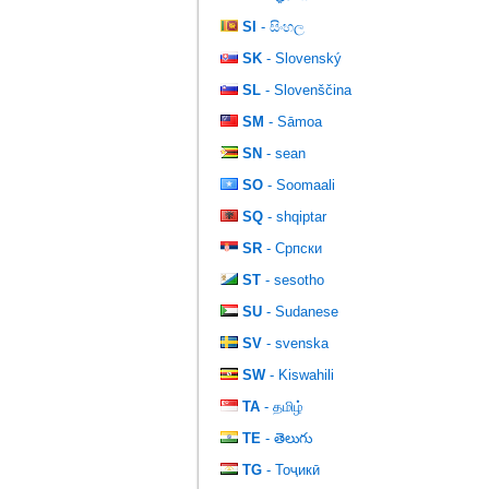
SI
- සිංහල
SK
- Slovenský
SL
- Slovenščina
SM
- Sāmoa
SN
- sean
SO
- Soomaali
SQ
- shqiptar
SR
- Српски
ST
- sesotho
SU
- Sudanese
SV
- svenska
SW
- Kiswahili
TA
- தமிழ்
TE
- తెలుగు
TG
- Тоҷикӣ