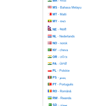
MR
- मराठी
MS
- Bahasa Melayu
MT
- Malti
MY
- ဗမာ
NE
- नेपाली
NL
- Nederlands
NO
- norsk
NY
- cheva
OR
- ଓଡିଆ
PA
- ਪੰਜਾਬੀ
PL
- Polskie
PS
- پښتو
PT
- Português
RO
- Română
RW
- Rwanda
SD
- سنڌي