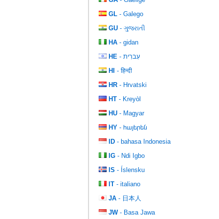
GL
- Galego
GU
- ગુજરાતી
HA
- gidan
HE
- עִברִית
HI
- हिन्दी
HR
- Hrvatski
HT
- Kreyòl
HU
- Magyar
HY
- հայերեն
ID
- bahasa Indonesia
IG
- Ndi Igbo
IS
- Íslensku
IT
- italiano
JA
- 日本人
JW
- Basa Jawa