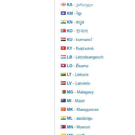
KA
- ქართული
KM
- ខ្មែរ
KN
- ಕನ್ನಡ
KO
- 한국어
KU
- kurmancî
KY
- Кыргызча
LB
- Lëtzebuergesch
LO
- ຄົນລາວ
LT
- Lietuvis
LV
- Latvietis
MG
- Malagasy
MI
- Maori
MK
- Македонски
ML
- മലയാളം
MN
- Монгол