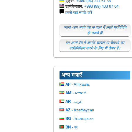
यूक्रेन:
+380 (94) 711 67 33
उज़्बेकिस्तान:
+998 (99) 403 87 64
हमसे यहां संपर्क करें
ध्यान! आप अपने देश या शहर में हमारे प्रतिनिधि
हो सकते हैं!
हम अपने देश में आपके सामान या सेवाओं का
प्रतिनिधित्व करने के लिए भी तैयार हैं।
अन्य भाषाएँ
AF
- Afrikaans
AM
- አማርኛ
AR
- عرب
AZ
- Azərbaycan
BG
- Български
BN
- বঙ্গ