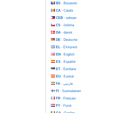
BS
- Bosanski
CA
- Català
CEB
- sebuan
CS
- čeština
DA
- dansk
DE
- Deutsche
EL
- Ελληνικά
EN
- English
ES
- Español
ET
- Eestlane
EU
- Euskal
FA
- فارسی
FI
- Suomalainen
FR
- Français
FY
- Frysk
GA
- Gaeilge