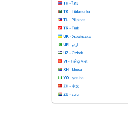
TH
- ไทย
TK
- Türkmenler
TL
- Pilipinas
TR
- Türk
UK
- Українська
UR
- اردو
UZ
- O'zbek
VI
- Tiếng Việt
XH
- khosa
YO
- yoruba
ZH
- 中文
ZU
- zulu