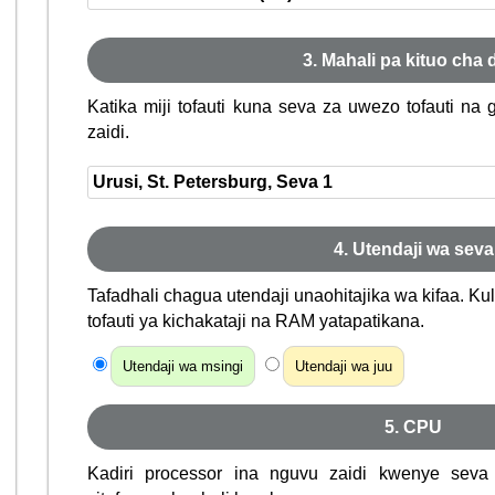
3. Mahali pa kituo cha 
Katika miji tofauti kuna seva za uwezo tofauti na
zaidi.
4. Utendaji wa seva
Tafadhali chagua utendaji unaohitajika wa kifaa. K
tofauti ya kichakataji na RAM yatapatikana.
Utendaji wa msingi
Utendaji wa juu
5. CPU
Kadiri processor ina nguvu zaidi kwenye seva