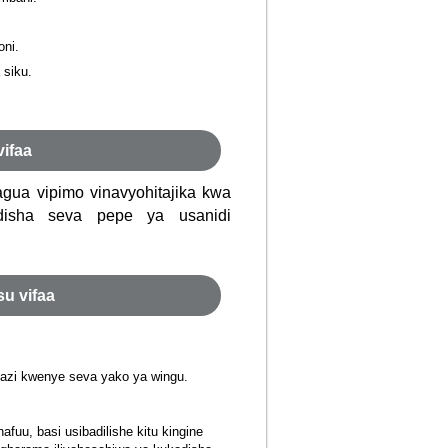
oni.
 siku.
vifaa
agua vipimo vinavyohitajika kwa
disha seva pepe ya usanidi
su vifaa
kazi kwenye seva yako ya wingu.
fuu, basi usibadilishe kitu kingine