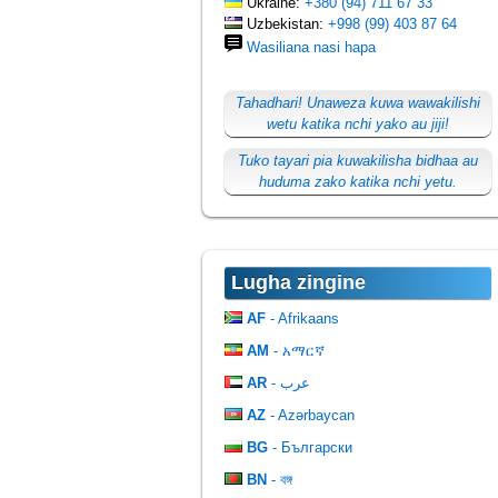
Ukraine:
+380 (94) 711 67 33
Uzbekistan:
+998 (99) 403 87 64
Wasiliana nasi hapa
Tahadhari! Unaweza kuwa wawakilishi
wetu katika nchi yako au jiji!
Tuko tayari pia kuwakilisha bidhaa au
huduma zako katika nchi yetu.
Lugha zingine
AF
- Afrikaans
AM
- አማርኛ
AR
- عرب
AZ
- Azərbaycan
BG
- Български
BN
- বঙ্গ