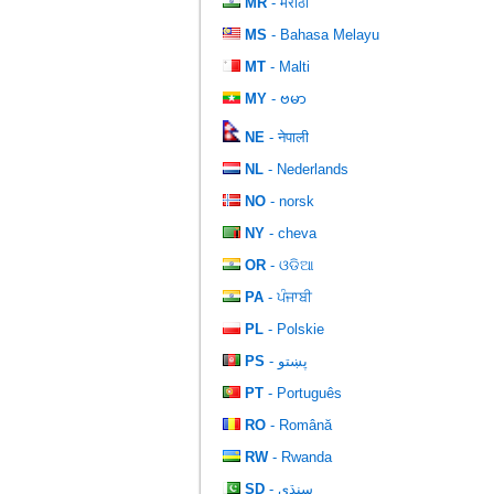
MR
- मराठी
MS
- Bahasa Melayu
MT
- Malti
MY
- ဗမာ
NE
- नेपाली
NL
- Nederlands
NO
- norsk
NY
- cheva
OR
- ଓଡିଆ
PA
- ਪੰਜਾਬੀ
PL
- Polskie
PS
- پښتو
PT
- Português
RO
- Română
RW
- Rwanda
SD
- سنڌي