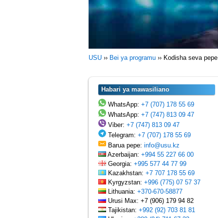
USU
››
Bei ya programu
››
Kodisha seva pepe
Habari ya mawasiliano
WhatsApp:
+7 (707) 178 55 69
WhatsApp:
+7 (747) 813 09 47
Viber:
+7 (747) 813 09 47
Telegram:
+7 (707) 178 55 69
Barua pepe:
info@usu.kz
Azerbaijan:
+994 55 227 66 00
Georgia:
+995 577 44 77 99
Kazakhstan:
+7 707 178 55 69
Kyrgyzstan:
+996 (775) 07 57 37
Lithuania:
+370-670-58877
Urusi Max: +7 (906) 179 94 82
Tajikistan:
+992 (92) 703 81 81