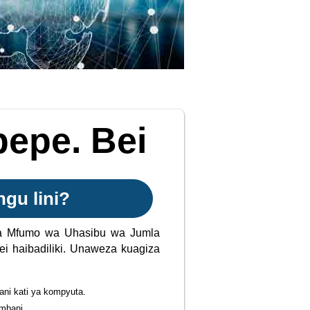
pepe. Bei
ngu lini?
wa Mfumo wa Uhasibu wa Jumla
ei haibadiliki. Unaweza kuagiza
ani kati ya kompyuta.
umbani.