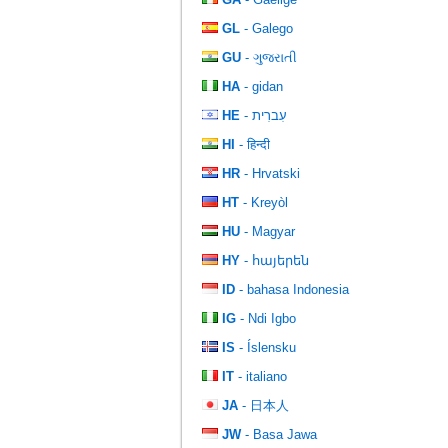
GL
- Galego
GU
- ગુજરાતી
HA
- gidan
HE
- עִברִית
HI
- हिन्दी
HR
- Hrvatski
HT
- Kreyòl
HU
- Magyar
HY
- հայերեն
ID
- bahasa Indonesia
IG
- Ndi Igbo
IS
- Íslensku
IT
- italiano
JA
- 日本人
JW
- Basa Jawa