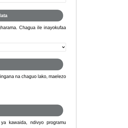
data
 gharama. Chagua ile inayokufaa
ulingana na chaguo lako, maelezo
 ya kawaida, ndivyo programu