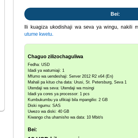
Bei:
Ili kuagiza ukodishaji wa seva ya wingu, nakili 
utume kwetu.
Chaguo zilizochaguliwa
Fedha: USD
Idadi ya watumiaji: 1
Mfumo wa uendeshaji: Server 2012 R2 x64 (En)
Mahali pa kituo cha data: Urusi, St. Petersburg, Seva 1
Utendaji wa seva: Utendaji wa msingi
Idadi ya cores ya processor: 1 pcs
Kumbukumbu ya ufikiaji bila mpangilio: 2 GB
Diski ngumu: SAS
Uwezo wa diski: 40 GB
Kiwango cha uhamisho wa data: 10 Mbit/s
Bei: