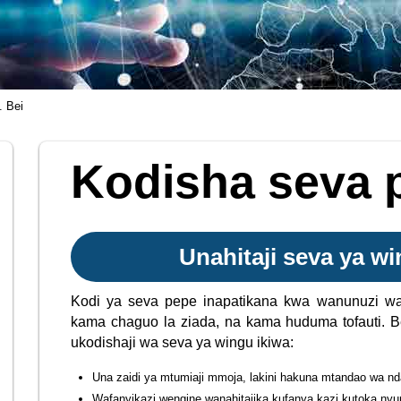
. Bei
Kodisha seva 
Unahitaji seva ya wi
Kodi ya seva pepe inapatikana kwa wanunuzi 
kama chaguo la ziada, na kama huduma tofauti. B
ukodishaji wa seva ya wingu ikiwa:
Una zaidi ya mtumiaji mmoja, lakini hakuna mtandao wa nd
Wafanyikazi wengine wanahitajika kufanya kazi kutoka ny