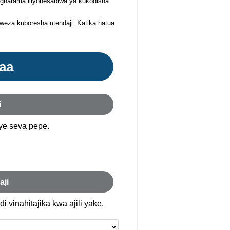
 gharama iliyohesabiwa ya kukodisha
aweza kuboresha utendaji. Katika hatua
faa
i
ye seva pepe.
aji
vinahitajika kwa ajili yake.