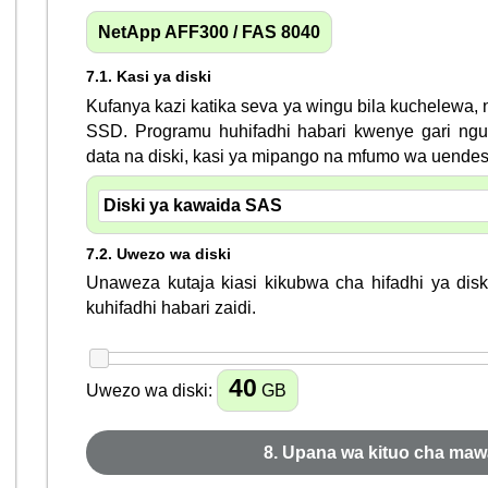
NetApp AFF300 / FAS 8040
7.1. Kasi ya diski
Kufanya kazi katika seva ya wingu bila kuchelewa, n
SSD. Programu huhifadhi habari kwenye gari ngu
data na diski, kasi ya mipango na mfumo wa uendes
7.2. Uwezo wa diski
Unaweza kutaja kiasi kikubwa cha hifadhi ya diski
kuhifadhi habari zaidi.
40
Uwezo wa diski:
GB
8. Upana wa kituo cha maw