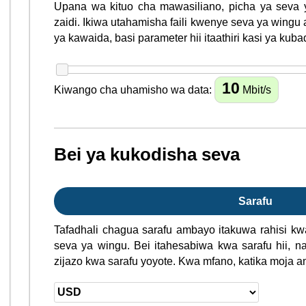
Upana wa kituo cha mawasiliano, picha ya seva 
zaidi. Ikiwa utahamisha faili kwenye seva ya wingu 
ya kawaida, basi parameter hii itaathiri kasi ya kub
10
Kiwango cha uhamisho wa data:
Mbit/s
Bei ya kukodisha seva
Sarafu
Tafadhali chagua sarafu ambayo itakuwa rahisi k
seva ya wingu. Bei itahesabiwa kwa sarafu hii, na
zijazo kwa sarafu yoyote. Kwa mfano, katika moja a