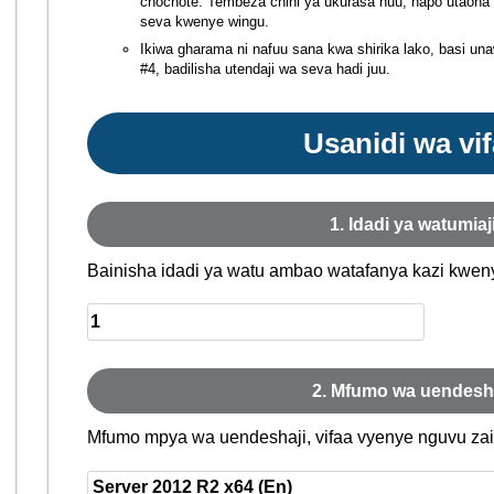
chochote. Tembeza chini ya ukurasa huu, hapo utaona
seva kwenye wingu.
Ikiwa gharama ni nafuu sana kwa shirika lako, basi un
#4, badilisha utendaji wa seva hadi juu.
Usanidi wa vi
1. Idadi ya watumiaj
Bainisha idadi ya watu ambao watafanya kazi kwen
2. Mfumo wa uendesh
Mfumo mpya wa uendeshaji, vifaa vyenye nguvu zaidi 