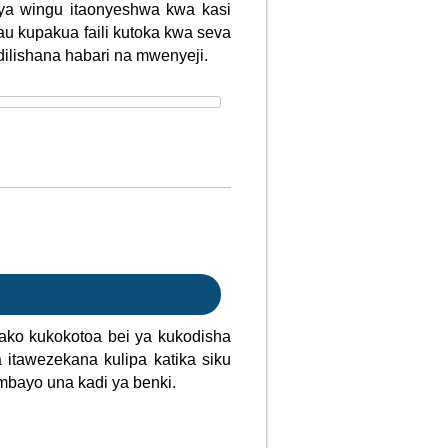
ya wingu itaonyeshwa kwa kasi
au kupakua faili kutoka kwa seva
adilishana habari na mwenyeji.
wako kukokotoa bei ya kukodisha
 itawezekana kulipa katika siku
mbayo una kadi ya benki.