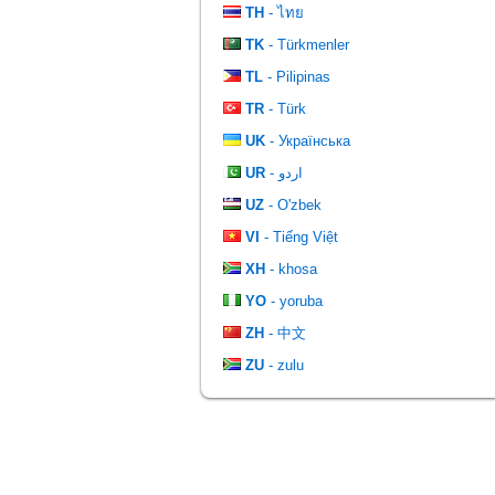
TH
- ไทย
TK
- Türkmenler
TL
- Pilipinas
TR
- Türk
UK
- Українська
UR
- اردو
UZ
- O'zbek
VI
- Tiếng Việt
XH
- khosa
YO
- yoruba
ZH
- 中文
ZU
- zulu