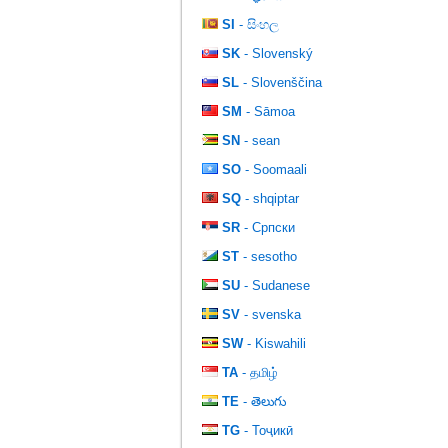
SI
- සිංහල
SK
- Slovenský
SL
- Slovenščina
SM
- Sāmoa
SN
- sean
SO
- Soomaali
SQ
- shqiptar
SR
- Српски
ST
- sesotho
SU
- Sudanese
SV
- svenska
SW
- Kiswahili
TA
- தமிழ்
TE
- తెలుగు
TG
- Тоҷикӣ