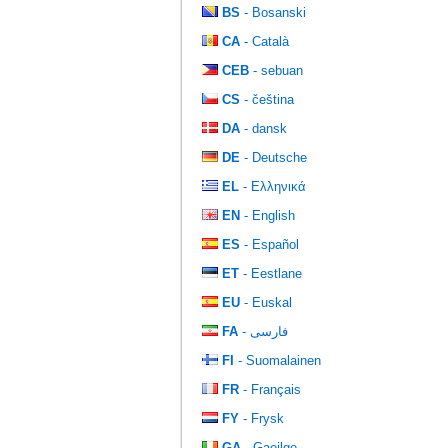
BS
- Bosanski
CA
- Català
CEB
- sebuan
CS
- čeština
DA
- dansk
DE
- Deutsche
EL
- Ελληνικά
EN
- English
ES
- Español
ET
- Eestlane
EU
- Euskal
FA
- فارسی
FI
- Suomalainen
FR
- Français
FY
- Frysk
GA
- Gaeilge