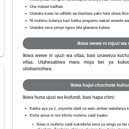
Una matawi kadhaa.
Unataka kuwa na udhibiti wa biashara yako hata ukiwa likiz
Ni muhimu kufanya kazi katika programu wakati wowote wa
Unataka seva yenye nguvu bila gharama kubwa.
Ikiwa wewe ni mjuzi wa 
Ikiwa wewe ni ujuzi wa vifaa, basi unaweza kuch
vifaa. Utahesabiwa mara moja bei ya kuko
uliobainishwa.
Ikiwa hujui chochote kuhu
Ikiwa huna ujuzi wa kiufundi, basi hapa chini:
Katika aya ya 1, onyesha idadi ya watu ambao watafanya 
Kisha amua ni nini kilicho muhimu zaidi kwako:
Ikiwa ni muhimu zaidi kukodisha seva ya wingu ya bei na