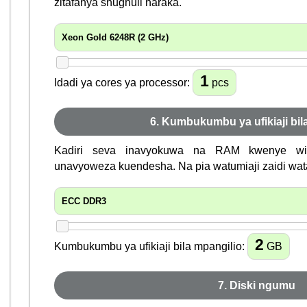
zitafanya shughuli haraka.
Xeon Gold 6248R (2 GHz)
1
Idadi ya cores ya processor:
pcs
6. Kumbukumbu ya ufikiaji bil
Kadiri seva inavyokuwa na RAM kwenye win
unavyoweza kuendesha. Na pia watumiaji zaidi wat
ECC DDR3
2
Kumbukumbu ya ufikiaji bila mpangilio:
GB
7. Diski ngumu