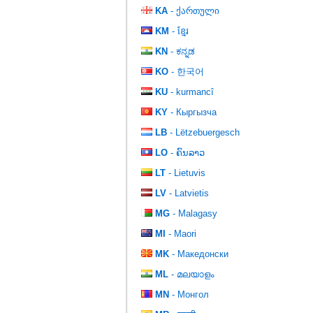
KA
- ქართული
KM
- ខ្មែរ
KN
- ಕನ್ನಡ
KO
- 한국어
KU
- kurmancî
KY
- Кыргызча
LB
- Lëtzebuergesch
LO
- ຄົນລາວ
LT
- Lietuvis
LV
- Latvietis
MG
- Malagasy
MI
- Maori
MK
- Македонски
ML
- മലയാളം
MN
- Монгол