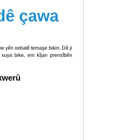
dê çawa
e yên xebatê temaşe bikin. Dê ji
 xuya bike, em kîjan prensîbên
 xwerû