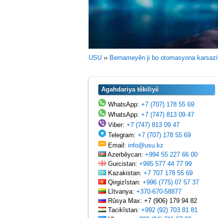
USU
››
Bernameyên ji bo otomasyona karsaz
Agahdariya têkiliyê
WhatsApp:
+7 (707) 178 55 69
WhatsApp:
+7 (747) 813 09 47
Viber:
+7 (747) 813 09 47
Telegram:
+7 (707) 178 55 69
Email:
info@usu.kz
Azerbêycan:
+994 55 227 66 00
Gurcistan:
+995 577 44 77 99
Kazakistan:
+7 707 178 55 69
Qirgizîstan:
+996 (775) 07 57 37
Lîtvanya:
+370-670-58877
Rûsya Max: +7 (906) 179 94 82
Tacikîstan:
+992 (92) 703 81 81