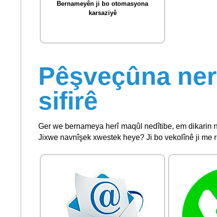
Bernameyên ji bo otomasyona
karsaziyê
Pêşveçûna ner
sifirê
Ger we bernameya herî maqûl nedîtibe, em dikarin ne
Jixwe navnîşek xwestek heye? Ji bo vekolînê ji me re