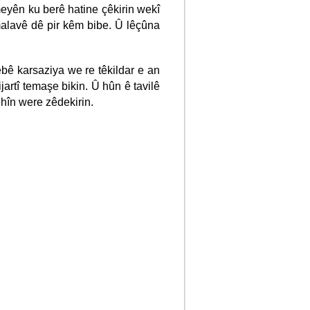
eyên ku berê hatine çêkirin wekî
alavê dê pir kêm bibe. Û lêçûna
ebê karsaziya we re têkildar e an
jartî temaşe bikin. Û hûn ê tavilê
ehîn were zêdekirin.