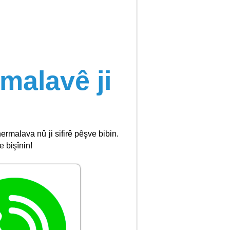
malavê ji
rmalava nû ji sifirê pêşve bibin.
 bişînin!