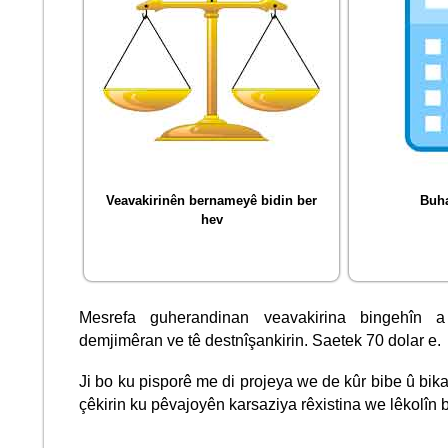
Veavakirinên bernameyê bidin ber
Buha
hev
Mesrefa guherandinan veavakirina bingehîn 
demjimêran ve tê destnîşankirin. Saetek 70 dolar e.
Ji bo ku pisporê me di projeya we de kûr bibe û bik
çêkirin ku pêvajoyên karsaziya rêxistina we lêkolîn b