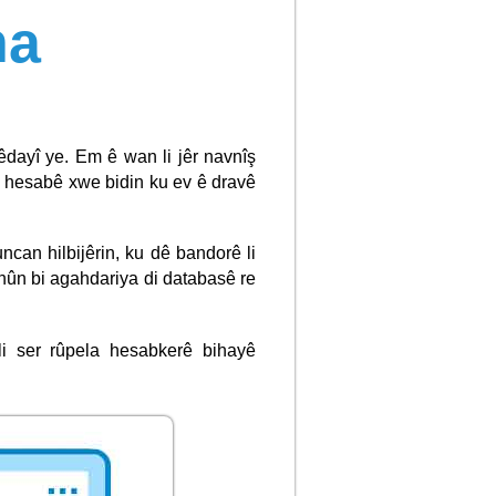
na
êdayî ye. Em ê wan li jêr navnîş
u hesabê xwe bidin ku ev ê dravê
an hilbijêrin, ku dê bandorê li
ûn bi agahdariya di databasê re
i ser rûpela hesabkerê bihayê