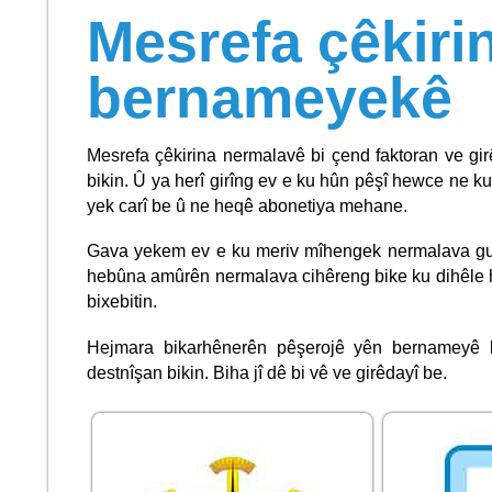
Mesrefa çêkiri
bernameyekê
Mesrefa çêkirina nermalavê bi çend faktoran ve gir
bikin. Û ya herî girîng ev e ku hûn pêşî hewce ne k
yek carî be û ne heqê abonetiya mehane.
Gava yekem ev e ku meriv mîhengek nermalava gunc
hebûna amûrên nermalava cihêreng bike ku dihêle h
bixebitin.
Hejmara bikarhênerên pêşerojê yên bernameyê l
destnîşan bikin. Biha jî dê bi vê ve girêdayî be.