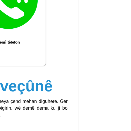
emî têlefon
şveçûnê
heya çend mehan diguhere. Ger
igirin, wê demê dema ku ji bo
.