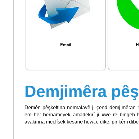
Email
H
Demjimêra pê
Demên pêşkeftina nermalavê ji çend demjimêran 
em her bernameyek amadekirî ji xwe re bingeh b
avakirina meclîsek kesane hewce dike, pir kêm dibe