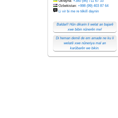
Ukrayna:
+380 (94) 711 67 33
Ozbekistan:
+998 (99) 403 87 64
Li vir bi me re têkilî daynin
Baldarî! Hûn dikarin li welat an bajarê
xwe bibin nûnerên me!
Di heman demê de em amade ne ku li
welatê xwe nûneriya mal an
karûbarên we bikin.