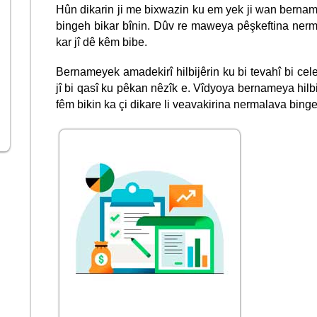
Hûn dikarin ji me bixwazin ku em yek ji wan bernam
bingeh bikar bînin. Dûv re maweya pêşkeftina nerm
kar jî dê kêm bibe.
Bernameyek amadekirî hilbijêrin ku bi tevahî bi cel
jî bi qasî ku pêkan nêzîk e. Vîdyoya bernameya hilbi
fêm bikin ka çi dikare li veavakirina nermalava bing