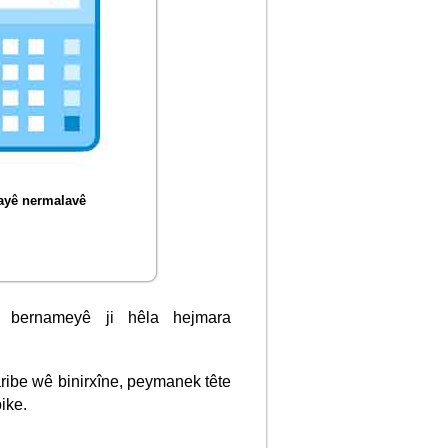
yê nermalavê
a bernameyê ji hêla hejmara
aribe wê binirxîne, peymanek tête
ike.