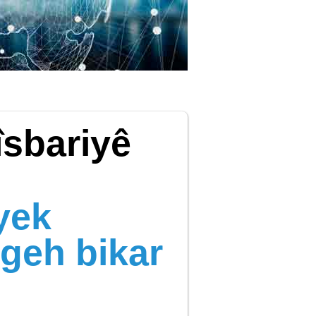
îsbariyê
yek
geh bikar