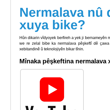
Nermalava nû 
xuya bike?
Hûn dikarin vîdyoyek berfireh a yek ji bernameyên m
we re zelal bibe ka nermalava pêşkeftî dê çawa
xebitandinê û teknolojiyên bikar tînin.
Mînaka pêşkeftina nermalava