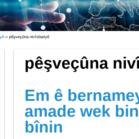
iyê
››
pêşveçûna nivîsbariyê
pêşveçûna niv
Em ê bername
amade wek bin
bînin