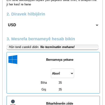
ji her kesî re hene
2. Diravek hilbijêrin
3. Mesrefa bernameyê hesab bikin
Hûn tenê carekê didin.
No tezmînatên mehane!
Bernameya yekane
Biha
35
Giş
35
Bikarhênerên zêde