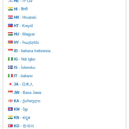
HE
- עִברִית
HI
- हिन्दी
HR
- Hrvatski
HT
- Kreyòl
HU
- Magyar
HY
- հայերեն
ID
- bahasa Indonesia
IG
- Ndi Igbo
IS
- Íslensku
IT
- italiano
JA
- 日本人
JW
- Basa Jawa
KA
- ქართული
KM
- ខ្មែរ
KN
- ಕನ್ನಡ
KO
- 한국어