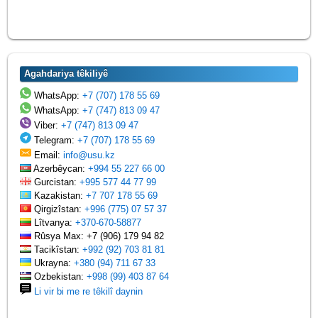
Agahdariya têkiliyê
WhatsApp:
+7 (707) 178 55 69
WhatsApp:
+7 (747) 813 09 47
Viber:
+7 (747) 813 09 47
Telegram:
+7 (707) 178 55 69
Email:
info@usu.kz
Azerbêycan:
+994 55 227 66 00
Gurcistan:
+995 577 44 77 99
Kazakistan:
+7 707 178 55 69
Qirgizîstan:
+996 (775) 07 57 37
Lîtvanya:
+370-670-58877
Rûsya Max: +7 (906) 179 94 82
Tacikîstan:
+992 (92) 703 81 81
Ukrayna:
+380 (94) 711 67 33
Ozbekistan:
+998 (99) 403 87 64
Li vir bi me re têkilî daynin