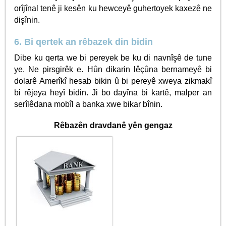
orîjînal tenê ji kesên ku hewceyê guhertoyek kaxezê ne
dişînin.
6. Bi qertek an rêbazek din bidin
Dibe ku qerta we bi pereyek be ku di navnîşê de tune
ye. Ne pirsgirêk e. Hûn dikarin lêçûna bernameyê bi
dolarê Amerîkî hesab bikin û bi pereyê xweya zikmakî
bi rêjeya heyî bidin. Ji bo dayîna bi kartê, malper an
serîlêdana mobîl a banka xwe bikar bînin.
Rêbazên dravdanê yên gengaz