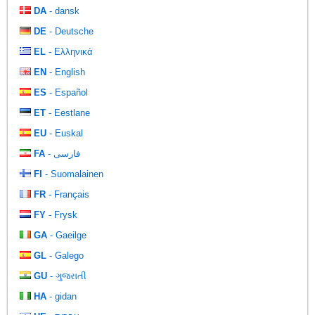
DA
- dansk
DE
- Deutsche
EL
- Ελληνικά
EN
- English
ES
- Español
ET
- Eestlane
EU
- Euskal
FA
- فارسی
FI
- Suomalainen
FR
- Français
FY
- Frysk
GA
- Gaeilge
GL
- Galego
GU
- ગુજરાતી
HA
- gidan