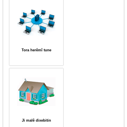
Tora herêmî tune
Ji malê dixebitin