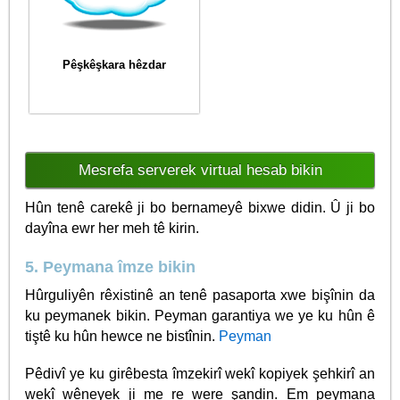
Pêşkêşkara hêzdar
Mesrefa serverek virtual hesab bikin
Hûn tenê carekê ji bo bernameyê bixwe didin. Û ji bo
dayîna ewr her meh tê kirin.
5. Peymana îmze bikin
Hûrguliyên rêxistinê an tenê pasaporta xwe bişînin da
ku peymanek bikin. Peyman garantiya we ye ku hûn ê
tiştê ku hûn hewce ne bistînin.
Peyman
Pêdivî ye ku girêbesta îmzekirî wekî kopiyek şehkirî an
wekî wêneyek ji me re were şandin. Em peymana