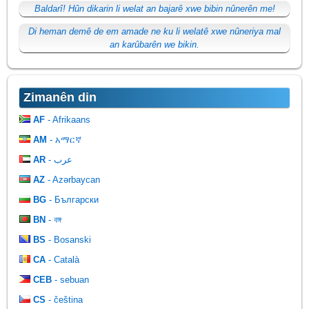
Baldarî! Hûn dikarin li welat an bajarê xwe bibin nûnerên me!
Di heman demê de em amade ne ku li welatê xwe nûneriya mal
an karûbarên we bikin.
Zimanên din
AF
- Afrikaans
AM
- አማርኛ
AR
- عرب
AZ
- Azərbaycan
BG
- Български
BN
- বঙ্গ
BS
- Bosanski
CA
- Català
CEB
- sebuan
CS
- čeština