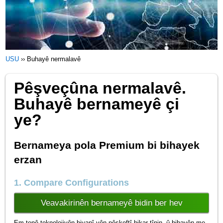
USU
››
Buhayê nermalavê
Pêşveçûna nermalavê.
Buhayê bernameyê çi
ye?
Bernameya pola Premium bi bihayek
erzan
1. Compare Configurations
Veavakirinên bernameyê bidin ber hev
Em tenê teknolojiyên biyanî yên pêşkeftî bikar tînin, û bihayên me