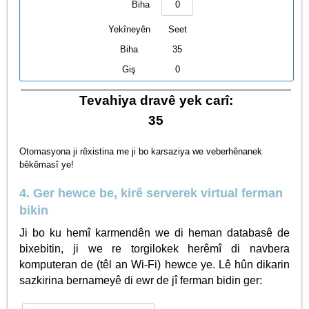
Biha
Yekîneyên
Seet
Biha
35
Giş
0
Tevahiya dravê yek carî:
35
Otomasyona ji rêxistina me ji bo karsaziya we veberhênanek
bêkêmasî ye!
4. Ger hewce be, kirê serverek virtual ferman
bikin
Ji bo ku hemî karmendên we di heman databasê de
bixebitin, ji we re torgilokek herêmî di navbera
komputeran de (têl an Wi-Fi) hewce ye. Lê hûn dikarin
sazkirina bernameyê di ewr de jî ferman bidin ger: