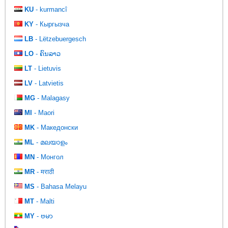
KU
- kurmancî
KY
- Кыргызча
LB
- Lëtzebuergesch
LO
- ຄົນລາວ
LT
- Lietuvis
LV
- Latvietis
MG
- Malagasy
MI
- Maori
MK
- Македонски
ML
- മലയാളം
MN
- Монгол
MR
- मराठी
MS
- Bahasa Melayu
MT
- Malti
MY
- ဗမာ