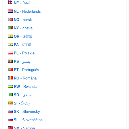
NE
- नेपाली
NL
- Nederlands
NO
- norsk
NY
- cheva
OR
- ଓଡିଆ
PA
- ਪੰਜਾਬੀ
PL
- Polskie
PS
- پښتو
PT
- Português
RO
- Română
RW
- Rwanda
SD
- سنڌي
SI
- සිංහල
SK
- Slovenský
SL
- Slovenščina
SM
- Sāmoa