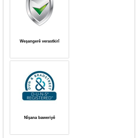
Weşangerê verastkirî
Nîşana baweriyê