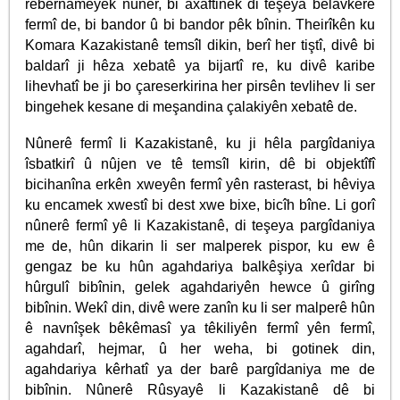
rêbernameyek nûner, bi axaftinek di teşeya belavkerê
fermî de, bi bandor û bi bandor pêk bînin. Theirîkên ku
Komara Kazakistanê temsîl dikin, berî her tiştî, divê bi
baldarî ji hêza xebatê ya bijartî re, ku divê karibe
lihevhatî be ji bo çareserkirina her pirsên tevlihev li ser
bingehek kesane di meşandina çalakiyên xebatê de.
Nûnerê fermî li Kazakistanê, ku ji hêla pargîdaniya
îsbatkirî û nûjen ve tê temsîl kirin, dê bi objektîfî
bicihanîna erkên xweyên fermî yên rasterast, bi hêviya
ku encamek xwestî bi dest xwe bixe, bicîh bîne. Li gorî
nûnerê fermî yê li Kazakistanê, di teşeya pargîdaniya
me de, hûn dikarin li ser malperek pispor, ku ew ê
gengaz be ku hûn agahdariya balkêşiya xerîdar bi
hûrgulî bibînin, gelek agahdariyên hewce û girîng
bibînin. Wekî din, divê were zanîn ku li ser malperê hûn
ê navnîşek bêkêmasî ya têkiliyên fermî yên fermî,
agahdarî, hejmar, û her weha, bi gotinek din,
agahdariya kêrhatî ya der barê pargîdaniya me de
bibînin. Nûnerê Rûsyayê li Kazakistanê dê bi