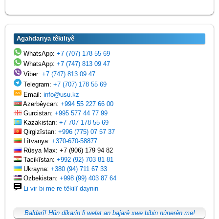
Agahdariya têkiliyê
WhatsApp:
+7 (707) 178 55 69
WhatsApp:
+7 (747) 813 09 47
Viber:
+7 (747) 813 09 47
Telegram:
+7 (707) 178 55 69
Email:
info@usu.kz
Azerbêycan:
+994 55 227 66 00
Gurcistan:
+995 577 44 77 99
Kazakistan:
+7 707 178 55 69
Qirgizîstan:
+996 (775) 07 57 37
Lîtvanya:
+370-670-58877
Rûsya Max: +7 (906) 179 94 82
Tacikîstan:
+992 (92) 703 81 81
Ukrayna:
+380 (94) 711 67 33
Ozbekistan:
+998 (99) 403 87 64
Li vir bi me re têkilî daynin
Baldarî! Hûn dikarin li welat an bajarê xwe bibin nûnerên me!