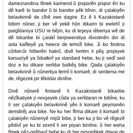
damezrandina tîmek karmend û pisporên pispor ên ku
dê karê bi bandor û bi bandor pêk bînin, di çalakiyên
belavkirinê de cîhê xwe dagire. Ez ê li Kazakistanê
bibim nûner, ji ber vê yekê hûn dikarin bi ewlehî ji
pargîdaniya USU re bêjin, ku di teşeya rêberiya wê de
dê bikaribe bi çalakî berjewendiya rêxistinên din di
asta kalîteyê ya hewce de temsîl bike. Ji bo firotina
cûrbecûr hilberên hatinî, divê hertim li pêş projeyek
karsaziyê ya îsbatkirî ya standard hebe, ku ji sedî sed
doz e ku dikare xerîdar balkêş bike. Qada çalakiyên
belavkirinê û nûnertiya fermî li komarê, di serdema me
de, rêgezek pir têkildar dimîne.
Divê nûnerê firotanê li Kazakistanê bikaribe
nêzîkatiyek ji nexşeyek cûda ya xerîdaran re bibîne, ku
li ser çalakiyên belavkirinê yên li komarê peymanên
demdirêj ava bike. Ne ku her fîrma dikare li komarê bi
çalakiyên nûneriyê mijûl bibe, ji ber ku ji bo vê rêgezê
pêdivî ye ku bi zexmî li ser piyan bimîne, û her weha
tîmek nêz-girêbayî hebe ku di her pirsgirêkek dijwar de