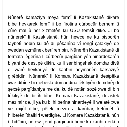
Nûnerê karsaziya meya fermî li Kazakistanê dikare
bibe hevkarek fermî ji bo firotina cûrbecûr berhem û
cûre mal û her xizmetên ku USU temsîl dike. Ji bo
nûnerekî li Kazakistanê, hûn hewce ne ku pisporên
taybetî hebin ku dê di pêkanîna vî rengî çalakiyê de
xwedan ezmûnek berfireh bin. Nûnerên Kazakistanê di
formata lêgerîna li cûrbecûr pargîdaniyên hinardekarên
biyanî de dest pê dikin, ku li ser bingehek domdar divê
di warê hevkariyê de karibin peymanên karsaziyê
girêbidin. Nûnerekî li Komara Kazakistanê destpêka
xwe dibîne bi mebesta domandina têkiliyên demdirêj di
şexsê pargîdaniya me de, ku dê notên sozê xwe di bin
têkiliyê de bicîh bîne. Komara Kazakistanê, di astek
mezintir de, ji ya ku bi hilberîna hinardeyê li welatê xwe
ve mijûl dibe, pêlek mezin a karûbar, kelûmêl û
hilberên îthalkirî werdigire. Li Komara Kazakistanê, hûn
ê bibînin, ne ew çend pargîdanî hene ku karibin erkên