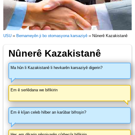
USU
››
Bernameyên ji bo otomasyona karsaziyê
››
Nûnerê Kazakistanê
Nûnerê Kazakistanê
Ma hûn li Kazakistanê li hevkarên karsaziyê digerin?
Em ê serlêdana we bifikirin
Em ê kîjan celeb hilber an karûbar bifroşin?
Her, em dikarin pêşniyarên cûrbecûr bifikirin