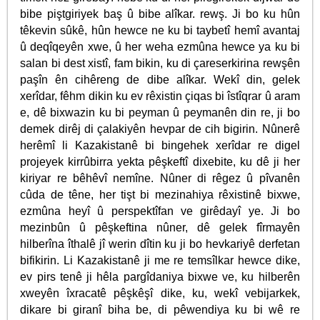
bibe piştgiriyek baş û bibe alîkar. rewş. Ji bo ku hûn
têkevin sûkê, hûn hewce ne ku bi taybetî hemî avantaj
û deqîqeyên xwe, û her weha ezmûna hewce ya ku bi
salan bi dest xistî, fam bikin, ku di çareserkirina rewşên
paşîn ên cihêreng de dibe alîkar. Wekî din, gelek
xerîdar, fêhm dikin ku ev rêxistin çiqas bi îstîqrar û aram
e, dê bixwazin ku bi peyman û peymanên din re, ji bo
demek dirêj di çalakiyên hevpar de cih bigirin. Nûnerê
herêmî li Kazakistanê bi bingehek xerîdar re digel
projeyek kirrûbirra yekta pêşkeftî dixebite, ku dê ji her
kiriyar re bêhêvî nemîne. Nûner di rêgez û pîvanên
cûda de têne, her tişt bi mezinahiya rêxistinê bixwe,
ezmûna heyî û perspektîfan ve girêdayî ye. Ji bo
mezinbûn û pêşkeftina nûner, dê gelek fîrmayên
hilberîna îthalê jî werin dîtin ku ji bo hevkariyê derfetan
bifikirin. Li Kazakistanê ji me re temsîlkar hewce dike,
ev pirs tenê ji hêla pargîdaniya bixwe ve, ku hilberên
xweyên îxracatê pêşkêşî dike, ku, wekî vebijarkek,
dikare bi giranî biha be, di pêwendiya ku bi wê re