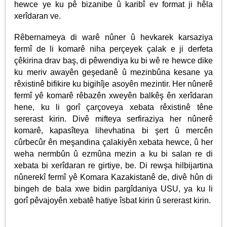
hewce ye ku pê bizanibe û karibî ev format ji hêla
xerîdaran ve.
Rêbernameya di warê nûner û hevkarek karsaziya
fermî de li komarê niha perçeyek çalak e ji derfeta
çêkirina drav baş, di pêwendiya ku bi wê re hewce dike
ku meriv awayên geşedanê û mezinbûna kesane ya
rêxistinê bifikire ku bigihîje asoyên mezintir. Her nûnerê
fermî yê komarê rêbazên xweyên balkêş ên xerîdaran
hene, ku li gorî çarçoveya xebata rêxistinê têne
sererast kirin. Divê mifteya serfiraziya her nûnerê
komarê, kapasîteya lihevhatina bi şert û mercên
cûrbecûr ên meşandina çalakiyên xebata hewce, û her
weha nermbûn û ezmûna mezin a ku bi salan re di
xebata bi xerîdaran re girtiye, be. Di rewşa hilbijartina
nûnerekî fermî yê Komara Kazakistanê de, divê hûn di
bingeh de bala xwe bidin pargîdaniya USU, ya ku li
gorî pêvajoyên xebatê hatiye îsbat kirin û sererast kirin.