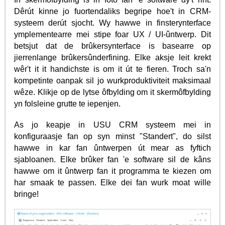
Dêrút kinne jo fuortendaliks begripe hoe't in CRM-
systeem derút sjocht. Wy hawwe in finsterynterface
ymplementearre mei stipe foar UX / UI-ûntwerp. Dit
betsjut dat de brûkersynterface is basearre op
jierrenlange brûkersûnderfining. Elke aksje leit krekt
wêr't it it handichste is om it út te fieren. Troch sa'n
kompetinte oanpak sil jo wurkproduktiviteit maksimaal
wêze. Klikje op de lytse ôfbylding om it skermôfbylding
yn folsleine grutte te iepenjen.
As jo keapje in USU CRM systeem mei in
konfiguraasje fan op syn minst "Standert", do silst
hawwe in kar fan ûntwerpen út mear as fyftich
sjabloanen. Elke brûker fan 'e software sil de kâns
hawwe om it ûntwerp fan it programma te kiezen om
har smaak te passen. Elke dei fan wurk moat wille
bringe!