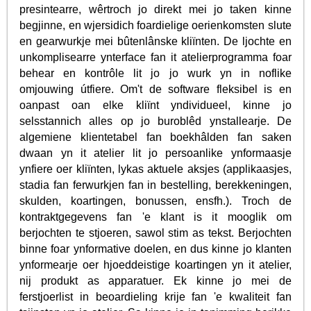
presintearre, wêrtroch jo direkt mei jo taken kinne
begjinne, en wjersidich foardielige oerienkomsten slute
en gearwurkje mei bûtenlânske kliïnten. De ljochte en
unkomplisearre ynterface fan it atelierprogramma foar
behear en kontrôle lit jo jo wurk yn in noflike
omjouwing útfiere. Om't de software fleksibel is en
oanpast oan elke kliïnt yndividueel, kinne jo
selsstannich alles op jo buroblêd ynstallearje. De
algemiene klientetabel fan boekhâlden fan saken
dwaan yn it atelier lit jo persoanlike ynformaasje
ynfiere oer kliïnten, lykas aktuele aksjes (applikaasjes,
stadia fan ferwurkjen fan in bestelling, berekkeningen,
skulden, koartingen, bonussen, ensfh.). Troch de
kontraktgegevens fan 'e klant is it mooglik om
berjochten te stjoeren, sawol stim as tekst. Berjochten
binne foar ynformative doelen, en dus kinne jo klanten
ynformearje oer hjoeddeistige koartingen yn it atelier,
nij produkt as apparatuer. Ek kinne jo mei de
ferstjoerlist in beoardieling krije fan 'e kwaliteit fan