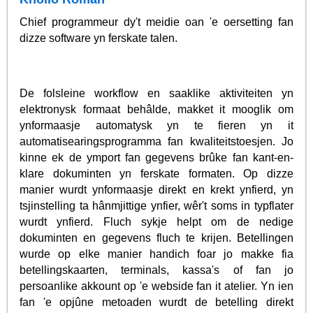
Chief programmeur dy't meidie oan 'e oersetting fan
dizze software yn ferskate talen.
De folsleine workflow en saaklike aktiviteiten yn
elektronysk formaat behâlde, makket it mooglik om
ynformaasje automatysk yn te fieren yn it
automatisearingsprogramma fan kwaliteitstoesjen. Jo
kinne ek de ymport fan gegevens brûke fan kant-en-
klare dokuminten yn ferskate formaten. Op dizze
manier wurdt ynformaasje direkt en krekt ynfierd, yn
tsjinstelling ta hânmjittige ynfier, wêr't soms in typflater
wurdt ynfierd. Fluch sykje helpt om de nedige
dokuminten en gegevens fluch te krijen. Betellingen
wurde op elke manier handich foar jo makke fia
betellingskaarten, terminals, kassa's of fan jo
persoanlike akkount op 'e webside fan it atelier. Yn ien
fan 'e opjûne metoaden wurdt de betelling direkt