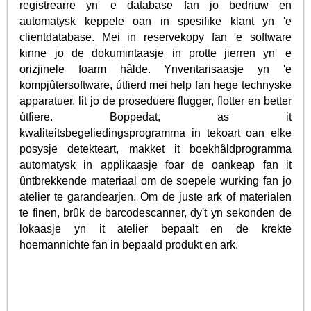
registrearre yn' e database fan jo bedriuw en
automatysk keppele oan in spesifike klant yn 'e
clientdatabase. Mei in reservekopy fan 'e software
kinne jo de dokumintaasje in protte jierren yn' e
orizjinele foarm hâlde. Ynventarisaasje yn 'e
kompjûtersoftware, útfierd mei help fan hege technyske
apparatuer, lit jo de proseduere flugger, flotter en better
útfiere. Boppedat, as it
kwaliteitsbegeliedingsprogramma in tekoart oan elke
posysje detekteart, makket it boekhâldprogramma
automatysk in applikaasje foar de oankeap fan it
ûntbrekkende materiaal om de soepele wurking fan jo
atelier te garandearjen. Om de juste ark of materialen
te finen, brûk de barcodescanner, dy't yn sekonden de
lokaasje yn it atelier bepaalt en de krekte
hoemannichte fan in bepaald produkt en ark.