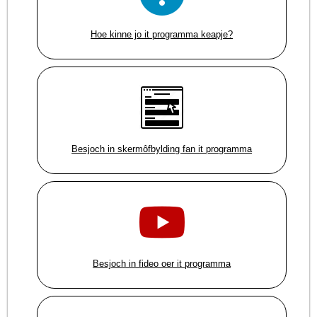
Hoe kinne jo it programma keapje?
Besjoch in skermôfbylding fan it programma
Besjoch in fideo oer it programma