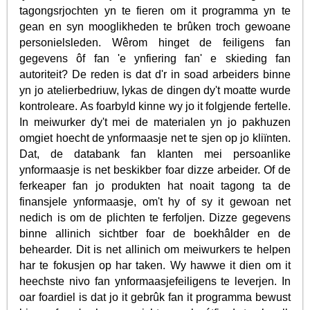
tagongsrjochten yn te fieren om it programma yn te
gean en syn mooglikheden te brûken troch gewoane
personielsleden. Wêrom hinget de feiligens fan
gegevens ôf fan 'e ynfiering fan' e skieding fan
autoriteit? De reden is dat d'r in soad arbeiders binne
yn jo atelierbedriuw, lykas de dingen dy't moatte wurde
kontroleare. As foarbyld kinne wy jo it folgjende fertelle.
In meiwurker dy't mei de materialen yn jo pakhuzen
omgiet hoecht de ynformaasje net te sjen op jo kliïnten.
Dat, de databank fan klanten mei persoanlike
ynformaasje is net beskikber foar dizze arbeider. Of de
ferkeaper fan jo produkten hat noait tagong ta de
finansjele ynformaasje, om't hy of sy it gewoan net
nedich is om de plichten te ferfoljen. Dizze gegevens
binne allinich sichtber foar de boekhâlder en de
behearder. Dit is net allinich om meiwurkers te helpen
har te fokusjen op har taken. Wy hawwe it dien om it
heechste nivo fan ynformaasjefeiligens te leverjen. In
oar foardiel is dat jo it gebrûk fan it programma bewust