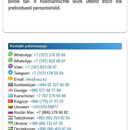
binne fan 'e hoemannichte wurk útfierd troch elk
yndividueel personielslid.
Kontakt ynformaasje
WhatsApp:
+7 (707) 178 55 69
WhatsApp:
+7 (747) 813 09 47
Viber:
+7 (747) 813 09 47
Telegram:
+7 (707) 178 55 69
Email:
info@usu.kz
Azerbeidzjan:
+994 55 227 66 00
Georgje:
+995 577 44 77 99
Kazachstan:
+7 707 178 55 69
Kirgyzje:
+996 (775) 07 57 37
Litouwen:
+370-670-58877
Ruslân Max: +7 (906) 179 94 82
Tadzjikistan:
+992 (92) 703 81 81
Ukraïne:
+380 (94) 711 67 33
Oezbekistan:
+998 (99) 403 87 64