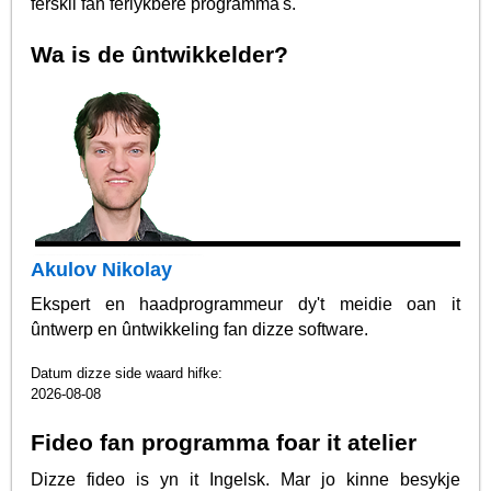
ferskil fan ferlykbere programma's.
Wa is de ûntwikkelder?
Akulov Nikolay
Ekspert en haadprogrammeur dy't meidie oan it
ûntwerp en ûntwikkeling fan dizze software.
Datum dizze side waard hifke:
2026-08-08
Fideo fan programma foar it atelier
Dizze fideo is yn it Ingelsk. Mar jo kinne besykje