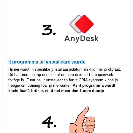
It programma sil ynstalleare wurde
Hjirnei wurdt in spesifike ynstallaasjedatum en -tiid mei jo ôfpraat.
Dit bart normaal op deselde of de oare deis nei't it papierwurk
foltôge is. Fuort nei it ynstallearjen fan it CRM-systeem kinne jo
freegje om training foar jo meiwurker.
As it programma wurdt
kocht foar 1 brûker, sil it net mear dan 1 oere duorje