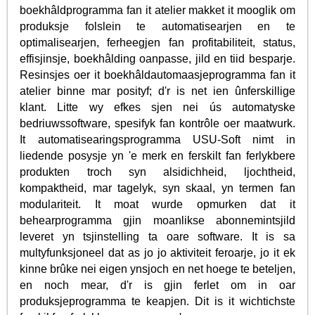
boekhâldprogramma fan it atelier makket it mooglik om
produksje folslein te automatisearjen en te
optimalisearjen, ferheegjen fan profitabiliteit, status,
effisjinsje, boekhâlding oanpasse, jild en tiid besparje.
Resinsjes oer it boekhâldautomaasjeprogramma fan it
atelier binne mar posityf; d'r is net ien ûnferskillige
klant. Litte wy efkes sjen nei ús automatyske
bedriuwssoftware, spesifyk fan kontrôle oer maatwurk.
It automatisearingsprogramma USU-Soft nimt in
liedende posysje yn 'e merk en ferskilt fan ferlykbere
produkten troch syn alsidichheid, ljochtheid,
kompaktheid, mar tagelyk, syn skaal, yn termen fan
modulariteit. It moat wurde opmurken dat it
behearprogramma gjin moanlikse abonnemintsjild
leveret yn tsjinstelling ta oare software. It is sa
multyfunksjoneel dat as jo jo aktiviteit feroarje, jo it ek
kinne brûke nei eigen ynsjoch en net hoege te beteljen,
en noch mear, d'r is gjin ferlet om in oar
produksjeprogramma te keapjen. Dit is it wichtichste