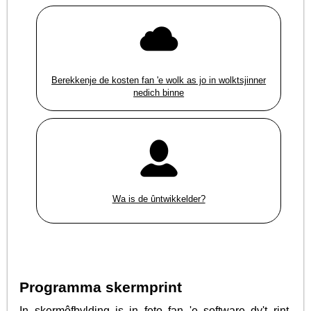
Berekkenje de kosten fan 'e wolk as jo in wolktsjinner
nedich binne
Wa is de ûntwikkelder?
Programma skermprint
In skermôfbylding is in foto fan 'e software dy't rint.