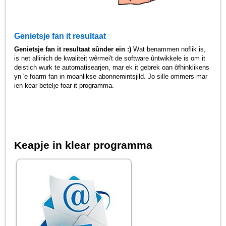
Genietsje fan it resultaat
Genietsje fan it resultaat sûnder ein :)
Wat benammen noflik is,
is net allinich de kwaliteit wêrmei't de software ûntwikkele is om it
deistich wurk te automatisearjen, mar ek it gebrek oan ôfhinklikens
yn 'e foarm fan in moanlikse abonnemintsjild. Jo sille ommers mar
ien kear betelje foar it programma.
Keapje in klear programma