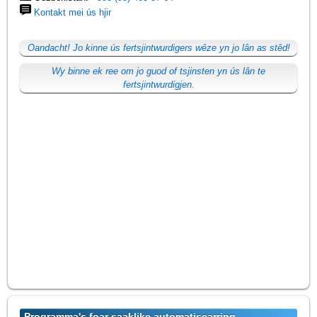
Kontakt mei ús hjir
Oandacht! Jo kinne ús fertsjintwurdigers wêze yn jo lân as stêd!
Wy binne ek ree om jo guod of tsjinsten yn ús lân te
fertsjintwurdigjen.
Programma's foar saaklike automatisearring