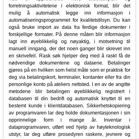
forretningsaktivitetene i elektronisk format, blir det
mulig å automatisk legge inn informasjon i
automatiseringsprogrammet for kvalitetstilsyn. Du kan
også bruke import av data fra ferdige dokumenter i
forskjellige formater. På denne måten blir informasjon
lagt inn øyeblikkelig og nøyaktig, i motsetning til
manuell inngang, der det noen ganger blir skrevet inn
en skrivefeil. Rask søk hjelper deg med å raskt få de
nødvendige dokumentene og dataene. Betalinger
gjøres på en hvilken som helst måte som er praktisk for
deg via betalingskort, terminaler, kontanter eller fra din
personlige konto på ateliers nettsted. I en av de angitte
metodene blir betalingen øyeblikkelig registrert i
databasen til din bedrift og automatisk knyttet til en
bestemt kunde i klientdatabasen. Sikkerhetskopiering
av programvaren lar deg holde dokumentasjonen i sin
opprinnelige form i mange år. Inventar i
dataprogramvaren, utført ved hjelp av høyteknologisk
utstyr, lar deg utføre prosedyren raskere, jevnere og