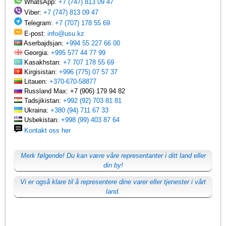
WhatsApp:
+7 (747) 813 09 47
Viber:
+7 (747) 813 09 47
Telegram:
+7 (707) 178 55 69
E-post:
info@usu.kz
Aserbajdsjan:
+994 55 227 66 00
Georgia:
+995 577 44 77 99
Kasakhstan:
+7 707 178 55 69
Kirgisistan:
+996 (775) 07 57 37
Litauen:
+370-670-58877
Russland Max: +7 (906) 179 94 82
Tadsjikistan:
+992 (92) 703 81 81
Ukraina:
+380 (94) 711 67 33
Usbekistan:
+998 (99) 403 87 64
Kontakt oss her
Merk følgende! Du kan være våre representanter i ditt land eller
din by!
Vi er også klare til å representere dine varer eller tjenester i vårt
land.