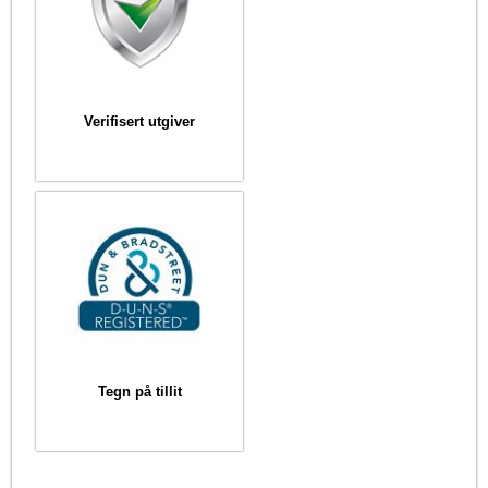
Verifisert utgiver
Tegn på tillit