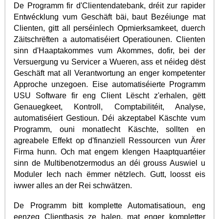
De Programm fir d'Clientendatebank, dréit zur rapider
Entwécklung vum Geschäft bäi, baut Bezéiunge mat
Clienten, gitt all perséinlech Opmierksamkeet, duerch
Zäitschrëften a automatiséiert Operatiounen. Clienten
sinn d'Haaptakommes vum Akommes, dofir, bei der
Versuergung vu Servicer a Wueren, ass et néideg dëst
Geschäft mat all Verantwortung an enger kompetenter
Approche unzegoen. Eise automatiséierte Programm
USU Software fir eng Client Lëscht z'erhalen, gëtt
Genauegkeet, Kontroll, Comptabilitéit, Analyse,
automatiséiert Gestioun. Déi akzeptabel Käschte vum
Programm, ouni monatlecht Käschte, sollten en
agreabele Effekt op d'finanziell Ressourcen vun Ärer
Firma hunn. Och mat engem klengen Haaptquartéier
sinn de Multibenotzermodus an déi grouss Auswiel u
Moduler Iech nach ëmmer nëtzlech. Gutt, loosst eis
iwwer alles an der Rei schwätzen.
De Programm bitt komplette Automatisatioun, eng
eenzeg Clientbasis ze halen, mat enger kompletter