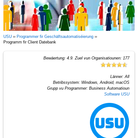
USU
››
Programmer fir Geschäftsautomatiséierung
››
Programm fir Client Datebank
Bewäertung:
4.9
. Zuel vun Organisatiounen:
177
Länner:
All
Betribssystem:
Windows, Android, macOS
Grupp vu Programmer:
Business Automatioun
Software USU