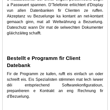
a Passwuert spannen. D'Telefonie erliichtert d'Display
vun allen Datenbanken fir Clienten ze ruffen.
Akzeptanz vu Bezuelunge ka kontant an net-kontant
gemaach ginn, mat all Weltwährung a Bezuelung.
Dateschutz wann Dir mat de selwechten Dokumenter
gläichzäiteg schafft.
Bestellt e Programm fir Client
Datebank
Fir de Programm ze kafen, rufft eis einfach un oder
schreift eis. Eis Spezialisten stëmmen mat Iech iwwer
déi entspriechend Softwarekonfiguratioun,
preparéieren e Kontrakt an eng Rechnung fir
d'Bezuelung.