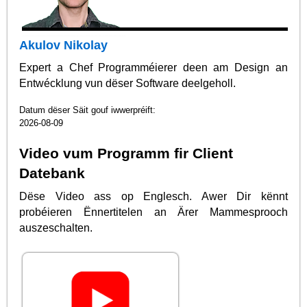
Akulov Nikolay
Expert a Chef Programméierer deen am Design an
Entwécklung vun dëser Software deelgeholl.
Datum dëser Säit gouf iwwerpréift:
2026-08-09
Video vum Programm fir Client
Datebank
Dëse Video ass op Englesch. Awer Dir kënnt
probéieren Ënnertitelen an Ärer Mammesprooch
auszeschalten.