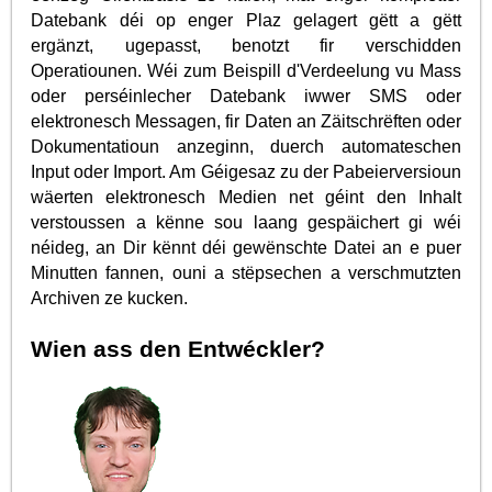
Datebank déi op enger Plaz gelagert gëtt a gëtt
ergänzt, ugepasst, benotzt fir verschidden
Operatiounen. Wéi zum Beispill d'Verdeelung vu Mass
oder perséinlecher Datebank iwwer SMS oder
elektronesch Messagen, fir Daten an Zäitschrëften oder
Dokumentatioun anzeginn, duerch automateschen
Input oder Import. Am Géigesaz zu der Pabeierversioun
wäerten elektronesch Medien net géint den Inhalt
verstoussen a kënne sou laang gespäichert gi wéi
néideg, an Dir kënnt déi gewënschte Datei an e puer
Minutten fannen, ouni a stëpsechen a verschmutzten
Archiven ze kucken.
Wien ass den Entwéckler?