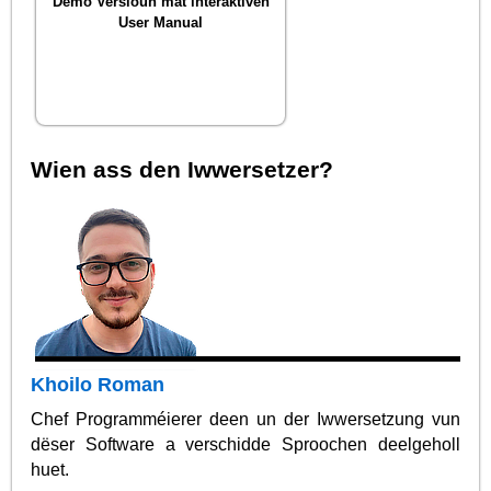
Demo Versioun mat interaktiven
User Manual
Wien ass den Iwwersetzer?
Khoilo Roman
Chef Programméierer deen un der Iwwersetzung vun
dëser Software a verschidde Sproochen deelgeholl
huet.