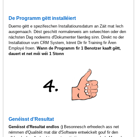
De Programm gëtt installéiert
Duerno gëtt e spezifeschen Installatiounsdatum an Zäit mat Iech
ausgemaach. Dëst geschitt normalerweis am selwechten oder den
nächsten Dag nodeems d'Dokumenter fäerdeg sinn. Direkt no der
Installatioun vum CRM System, kënnt Dir fir Training fir Ären
Employé froen.
Wann de Programm fir 1 Benotzer kaaft gëtt,
dauert et net méi wéi 1 Stonn
Genéisst d'Resultat
Genéisst d'Resultat endlos :)
Besonnesch erfreelech ass net
nëmmen d'Qualitéit mat där d'Software entwéckelt gouf fir den