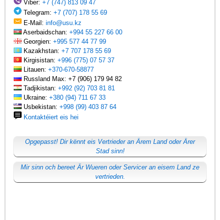
Viber:
+7 (747) 813 09 47
Telegram:
+7 (707) 178 55 69
E-Mail:
info@usu.kz
Aserbaidschan:
+994 55 227 66 00
Georgien:
+995 577 44 77 99
Kazakhstan:
+7 707 178 55 69
Kirgisistan:
+996 (775) 07 57 37
Litauen:
+370-670-58877
Russland Max: +7 (906) 179 94 82
Tadjikistan:
+992 (92) 703 81 81
Ukraine:
+380 (94) 711 67 33
Usbekistan:
+998 (99) 403 87 64
Kontaktéiert eis hei
Opgepasst! Dir kënnt eis Vertrieder an Ärem Land oder Ärer
Stad sinn!
Mir sinn och bereet Är Wueren oder Servicer an eisem Land ze
vertrieden.