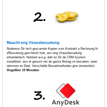
Maacht eng Virausbezuelung
Nodeems Dir Iech gescannte Kopien vum Kontrakt a Rechnung fir
d'Bezuelung geschéckt hutt, ass eng Virausbezuelung
erfuerderlech. Notéiert w.e.g. datt ier Dir de CRM-System
installéiert, ass et genuch net de ganze Betrag ze bezuelen, awer
nëmmen en Deel. Verschidde Bezuelmethoden ginn ënnerstëtzt.
Ongeféier 15 Minutten