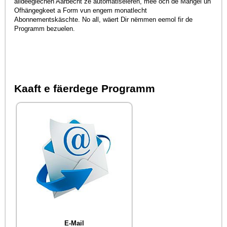
alldeeglechen Aarbecht ze automatiséieren, mee och de Mangel un
Ofhängegkeet a Form vun engem monatlecht
Abonnementskäschte. No all, wäert Dir nëmmen eemol fir de
Programm bezuelen.
Kaaft e fäerdege Programm
E-Mail