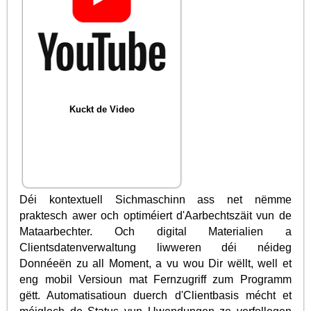
Kuckt de Video
Déi kontextuell Sichmaschinn ass net nëmme
praktesch awer och optiméiert d'Aarbechtszäit vun de
Mataarbechter. Och digital Materialien a
Clientsdatenverwaltung liwweren déi néideg
Donnéeën zu all Moment, a vu wou Dir wëllt, well et
eng mobil Versioun mat Fernzugriff zum Programm
gëtt. Automatisatioun duerch d'Clientbasis mécht et