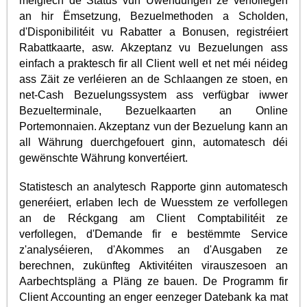
méiglech de Status vun Uwendungen ze verfollegen
an hir Ëmsetzung, Bezuelmethoden a Scholden,
d'Disponibilitéit vu Rabatter a Bonusen, registréiert
Rabattkaarte, asw. Akzeptanz vu Bezuelungen ass
einfach a praktesch fir all Client well et net méi néideg
ass Zäit ze verléieren an de Schlaangen ze stoen, en
net-Cash Bezuelungssystem ass verfügbar iwwer
Bezuelterminale, Bezuelkaarten an Online
Portemonnaien. Akzeptanz vun der Bezuelung kann an
all Währung duerchgefouert ginn, automatesch déi
gewënschte Währung konvertéiert.
Statistesch an analytesch Rapporte ginn automatesch
generéiert, erlaben Iech de Wuesstem ze verfollegen
an de Réckgang am Client Comptabilitéit ze
verfollegen, d'Demande fir e bestëmmte Service
z'analyséieren, d'Akommes an d'Ausgaben ze
berechnen, zukünfteg Aktivitéiten virauszesoen an
Aarbechtspläng a Pläng ze bauen. De Programm fir
Client Accounting an enger eenzeger Datebank ka mat