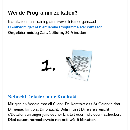
Wéi de Programm ze kafen?
Installatioun an Training sinn iwwer Internet gemaach
D'Aarbecht gëtt vun erfuerene Programméierer gemaach
Ongeféier néideg Zäit: 1 Stonn, 20 Minutten
Schéckt Detailer fir de Kontrakt
Mir ginn en Accord mat all Client. De Kontrakt ass Är Garantie datt
Dir genau kritt wat Dir braucht. Dofir musst Dir eis als éischt
d'Detailer vun enger juristescher Entitéit oder Individuum schécken.
Dëst dauert normalerweis net méi wéi 5 Minutten