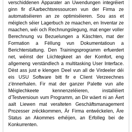
verschiddenen Apparater an Uwendungen integréiert
ginn fir d'Aarbechtsressourcen vun der Firma ze
automatiséieren an ze optimiséieren. Sou ass et
méiglech séier Lagerbuch ze maachen, en Inventar ze
maachen, wéi och Rechnungslegung, mat enger voller
Berechnung vu Bezuelungen a Käschten, mat der
Formation a Fëllung vun Dokumentatioun a
Berichterstattung. Den Trainingsprogramm erfuerdert
net, wéinst der Liichtegkeet an der Komfort, eng
allgemeng verständlech a multitasking User Interface.
Dëst ass just e klengen Deel vun all de Virdeeler déi
eis USU Software bitt fir e Client Verzeechnes
z'ënnerhalen. Fir mat der ganzer Palette vun alle
Méiglechkeete kennenzeléieren, installéiert
d'Testversioun vum Programm, an Dir wäert ni an Äert
aalt Liewen mat veralteten Geschäftsmanagement
Prozesser zréckkommen, Är Firma entwéckelen, Äre
Status an Akommes erhéijen, an Erfolleg bei de
Konkurrenten.