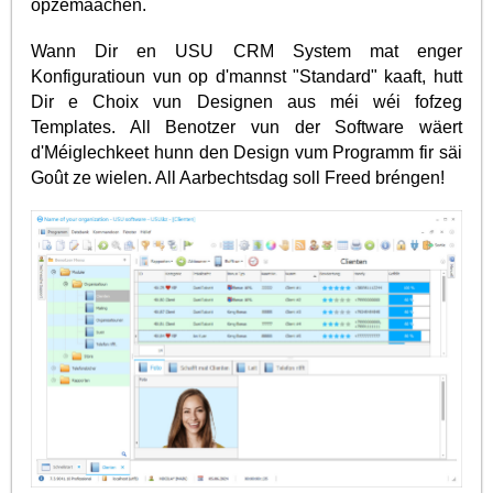
opzemaachen.
Wann Dir en USU CRM System mat enger
Konfiguratioun vun op d'mannst "Standard" kaaft, hutt
Dir e Choix vun Designen aus méi wéi fofzeg
Templates. All Benotzer vun der Software wäert
d'Méiglechkeet hunn den Design vum Programm fir säi
Goût ze wielen. All Aarbechtsdag soll Freed bréngen!