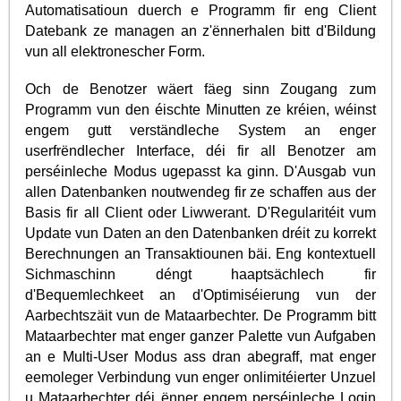
Automatisatioun duerch e Programm fir eng Client
Datebank ze managen an z'ënnerhalen bitt d'Bildung
vun all elektronescher Form.
Och de Benotzer wäert fäeg sinn Zougang zum
Programm vun den éischte Minutten ze kréien, wéinst
engem gutt verständleche System an enger
userfrëndlecher Interface, déi fir all Benotzer am
perséinleche Modus ugepasst ka ginn. D'Ausgab vun
allen Datenbanken noutwendeg fir ze schaffen aus der
Basis fir all Client oder Liwwerant. D'Regularitéit vum
Update vun Daten an den Datenbanken dréit zu korrekt
Berechnungen an Transaktiounen bäi. Eng kontextuell
Sichmaschinn déngt haaptsächlech fir
d'Bequemlechkeet an d'Optimiséierung vun der
Aarbechtszäit vun de Mataarbechter. De Programm bitt
Mataarbechter mat enger ganzer Palette vun Aufgaben
an e Multi-User Modus ass dran abegraff, mat enger
eemoleger Verbindung vun enger onlimitéierter Unzuel
u Mataarbechter déi ënner engem perséinleche Login