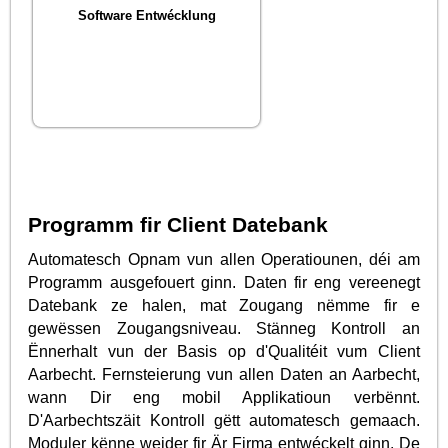
Software Entwécklung
Programm fir Client Datebank
Automatesch Opnam vun allen Operatiounen, déi am
Programm ausgefouert ginn. Daten fir eng vereenegt
Datebank ze halen, mat Zougang nëmme fir e
gewëssen Zougangsniveau. Stänneg Kontroll an
Ënnerhalt vun der Basis op d'Qualitéit vum Client
Aarbecht. Fernsteierung vun allen Daten an Aarbecht,
wann Dir eng mobil Applikatioun verbënnt.
D'Aarbechtszäit Kontroll gëtt automatesch gemaach.
Moduler kënne weider fir Är Firma entwéckelt ginn. De