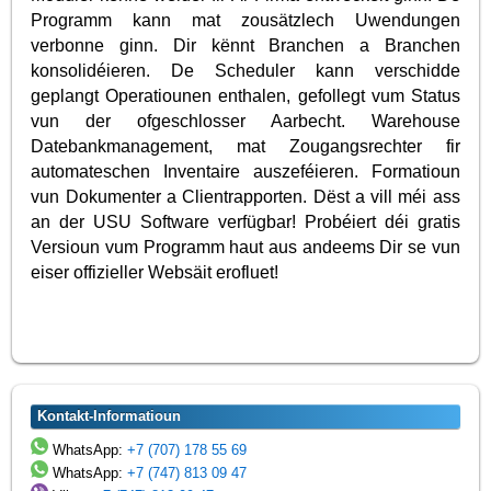
Programm kann mat zousätzlech Uwendungen
verbonne ginn. Dir kënnt Branchen a Branchen
konsolidéieren. De Scheduler kann verschidde
geplangt Operatiounen enthalen, gefollegt vum Status
vun der ofgeschlosser Aarbecht. Warehouse
Datebankmanagement, mat Zougangsrechter fir
automateschen Inventaire auszeféieren. Formatioun
vun Dokumenter a Clientrapporten. Dëst a vill méi ass
an der USU Software verfügbar! Probéiert déi gratis
Versioun vum Programm haut aus andeems Dir se vun
eiser offizieller Websäit erofluet!
Kontakt-Informatioun
WhatsApp:
+7 (707) 178 55 69
WhatsApp:
+7 (747) 813 09 47