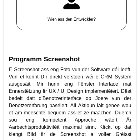
Wien ass den Entwéckler?
Programm Screenshot
E Screenshot ass eng Foto vun der Software déi leeft.
Vun et kënnt Dir direkt verstoen wéi e CRM System
ausgesäit. Mir hunn eng Fënster Interface mat
Ënnerstëtzung fir UX / UI Design implementéiert. Dëst
bedeit datt d'Benotzerinterface op Joere vun der
Benotzererfarung baséiert. All Aktioun läit genee wou
et am meeschte bequem ass et ze maachen. Duerch
sou eng kompetent Approche wäert Är
Aarbechtsproduktivitéit maximal sinn. Klickt op dat
klengt Bild fir de Screenshot a voller Gréisst