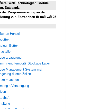
ere. Web Technologien. Mobile
n. Datebank.
n der Programméierung an der
ierung vun Entreprisen fir méi wéi 23
ter an Handel
buttek
sioun Buttek
 astellen
use a Lagerung
m fir eng temporär Stockage Lager
use Management System mat
agerung duerch Zellen
r ze maachen
mung a Versuergung
ioun
tschaft
haltung