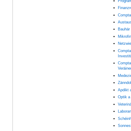
Program
Finanz
Comptab
Austau
Bauhär
Mikrofi
Netzwie
Comptab
Investi
Comptabi
Veräine
Medezin
Zänndo
Apdikt 
Optik a 
Veterin
Laboran
Schéin
Sonnest