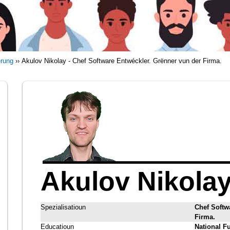
erung
››
Akulov Nikolay - Chef Software Entwéckler. Grënner vun der Firma.
Akulov Nikola
Spezialisatioun
Chef Softw
Firma.
Educatioun
National F