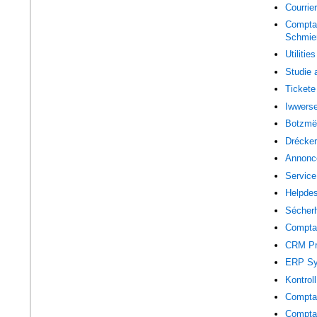
Courrie
Comptab
Schmier
Utilities
Studie 
Tickete
Iwwers
Botzmë
Drécker
Annonc
Service
Helpdes
Sécher
Comptab
CRM P
ERP Sy
Kontrol
Comptab
Comptab