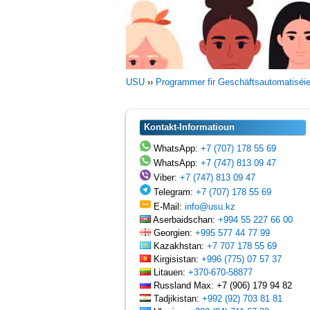
USU
››
Programmer fir Geschäftsautomatiséi
Kontakt-Informatioun
WhatsApp:
+7 (707) 178 55 69
WhatsApp:
+7 (747) 813 09 47
Viber:
+7 (747) 813 09 47
Telegram:
+7 (707) 178 55 69
E-Mail:
info@usu.kz
Aserbaidschan:
+994 55 227 66 00
Georgien:
+995 577 44 77 99
Kazakhstan:
+7 707 178 55 69
Kirgisistan:
+996 (775) 07 57 37
Litauen:
+370-670-58877
Russland Max: +7 (906) 179 94 82
Tadjikistan:
+992 (92) 703 81 81