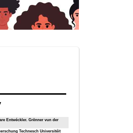
y
are Entwéckler. Grënner vun der
uerschung Technesch Universitéit