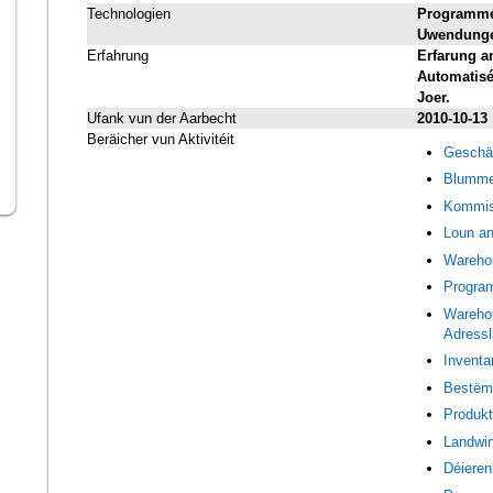
Technologien
Programméi
Uwendunge
Erfahrung
Erfarung a
Automatisé
Joer.
Ufank vun der Aarbecht
2010-10-13
Beräicher vun Aktivitéit
Geschäf
Blumme
Kommis
Loun an
Wareho
Program
Wareho
Adressl
Inventa
Bestëm
Produkt
Landwir
Déieren