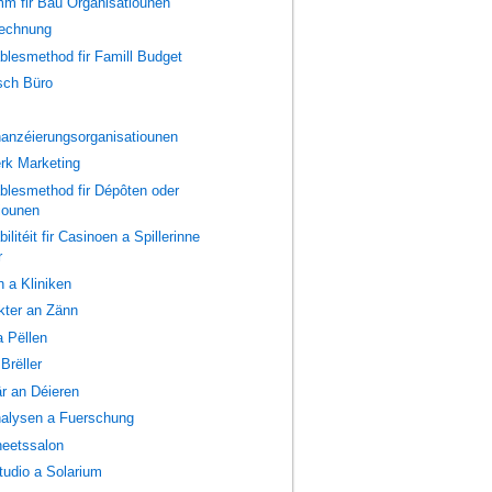
m fir Bau Organisatiounen
rechnung
lesmethod fir Famill Budget
sch Büro
nanzéierungsorganisatiounen
rk Marketing
lesmethod fir Dépôten oder
tiounen
litéit fir Casinoen a Spillerinne
r
 a Kliniken
kter an Zänn
a Pëllen
Brëller
är an Déieren
alysen a Fuerschung
heetssalon
udio a Solarium