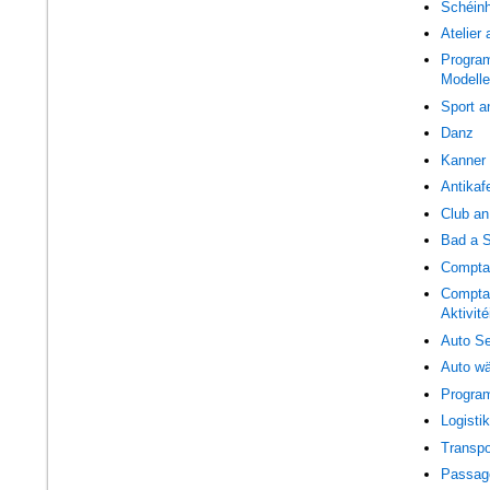
Schéinh
Atelier
Program
Modelle
Sport an
Danz
Kanner
Antikaf
Club an
Bad a 
Compta
Compta
Aktivité
Auto Se
Auto w
Program
Logisti
Transpo
Passagé