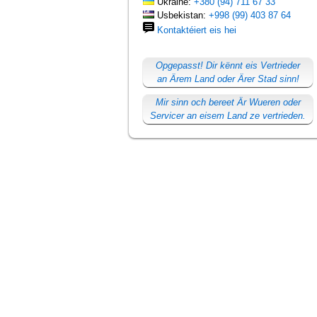
Ukraine:
+380 (94) 711 67 33
Usbekistan:
+998 (99) 403 87 64
Kontaktéiert eis hei
Opgepasst! Dir kënnt eis Vertrieder
an Ärem Land oder Ärer Stad sinn!
Mir sinn och bereet Är Wueren oder
Servicer an eisem Land ze vertrieden.