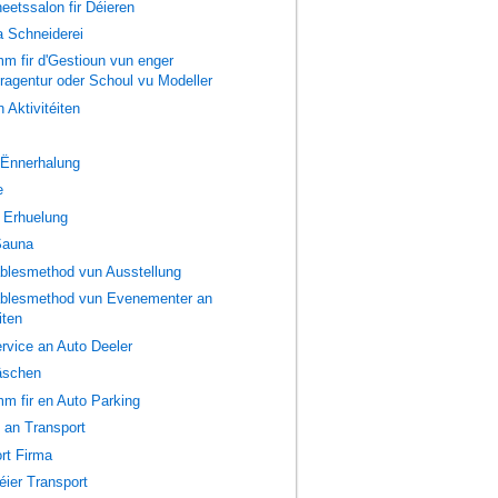
eetssalon fir Déieren
 a Schneiderei
m fir d'Gestioun vun enger
ragentur oder Schoul vu Modeller
 Aktivitéiten
 Ënnerhalung
e
 Erhuelung
Sauna
blesmethod vun Ausstellung
blesmethod vun Evenementer an
iten
rvice an Auto Deeler
äschen
m fir en Auto Parking
k an Transport
rt Firma
ier Transport