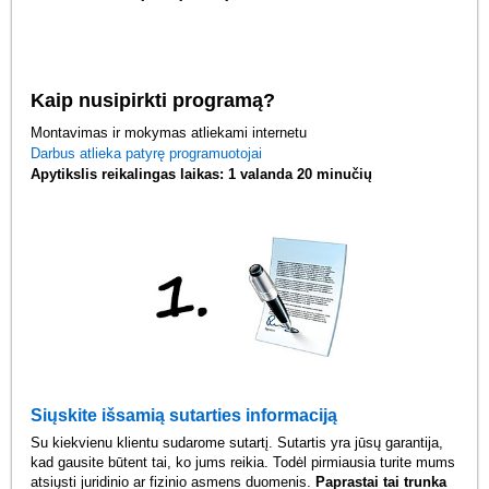
Kaip nusipirkti programą?
Montavimas ir mokymas atliekami internetu
Darbus atlieka patyrę programuotojai
Apytikslis reikalingas laikas: 1 valanda 20 minučių
Siųskite išsamią sutarties informaciją
Su kiekvienu klientu sudarome sutartį. Sutartis yra jūsų garantija,
kad gausite būtent tai, ko jums reikia. Todėl pirmiausia turite mums
atsiųsti juridinio ar fizinio asmens duomenis.
Paprastai tai trunka