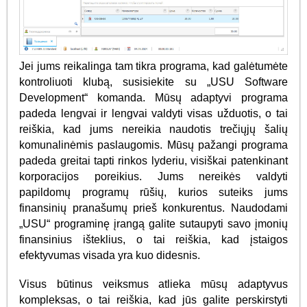
Jei jums reikalinga tam tikra programa, kad galėtumėte
kontroliuoti klubą, susisiekite su „USU Software
Development“ komanda. Mūsų adaptyvi programa
padeda lengvai ir lengvai valdyti visas užduotis, o tai
reiškia, kad jums nereikia naudotis trečiųjų šalių
komunalinėmis paslaugomis. Mūsų pažangi programa
padeda greitai tapti rinkos lyderiu, visiškai patenkinant
korporacijos poreikius. Jums nereikės valdyti
papildomų programų rūšių, kurios suteiks jums
finansinių pranašumų prieš konkurentus. Naudodami
„USU“ programinę įrangą galite sutaupyti savo įmonių
finansinius išteklius, o tai reiškia, kad įstaigos
efektyvumas visada yra kuo didesnis.
Visus būtinus veiksmus atlieka mūsų adaptyvus
kompleksas, o tai reiškia, kad jūs galite perskirstyti