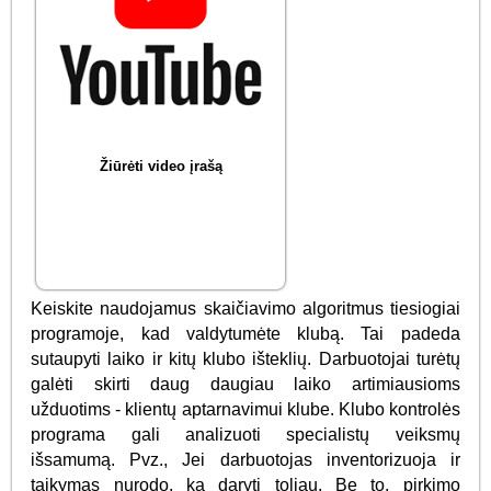
Žiūrėti video įrašą
Keiskite naudojamus skaičiavimo algoritmus tiesiogiai
programoje, kad valdytumėte klubą. Tai padeda
sutaupyti laiko ir kitų klubo išteklių. Darbuotojai turėtų
galėti skirti daug daugiau laiko artimiausioms
užduotims - klientų aptarnavimui klube. Klubo kontrolės
programa gali analizuoti specialistų veiksmų
išsamumą. Pvz., Jei darbuotojas inventorizuoja ir
taikymas nurodo, ką daryti toliau. Be to, pirkimo