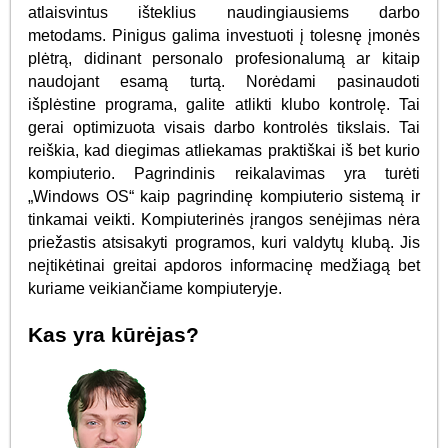
atlaisvintus išteklius naudingiausiems darbo
metodams. Pinigus galima investuoti į tolesnę įmonės
plėtrą, didinant personalo profesionalumą ar kitaip
naudojant esamą turtą. Norėdami pasinaudoti
išplėstine programa, galite atlikti klubo kontrolę. Tai
gerai optimizuota visais darbo kontrolės tikslais. Tai
reiškia, kad diegimas atliekamas praktiškai iš bet kurio
kompiuterio. Pagrindinis reikalavimas yra turėti
„Windows OS“ kaip pagrindinę kompiuterio sistemą ir
tinkamai veikti. Kompiuterinės įrangos senėjimas nėra
priežastis atsisakyti programos, kuri valdytų klubą. Jis
neįtikėtinai greitai apdoros informacinę medžiagą bet
kuriame veikiančiame kompiuteryje.
Kas yra kūrėjas?