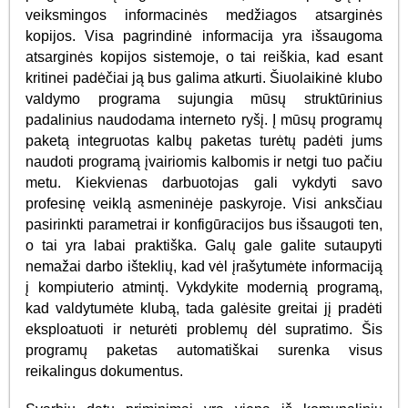
veiksmingos informacinės medžiagos atsarginės
kopijos. Visa pagrindinė informacija yra išsaugoma
atsarginės kopijos sistemoje, o tai reiškia, kad esant
kritinei padėčiai ją bus galima atkurti. Šiuolaikinė klubo
valdymo programa sujungia mūsų struktūrinius
padalinius naudodama interneto ryšį. Į mūsų programų
paketą integruotas kalbų paketas turėtų padėti jums
naudoti programą įvairiomis kalbomis ir netgi tuo pačiu
metu. Kiekvienas darbuotojas gali vykdyti savo
profesinę veiklą asmeninėje paskyroje. Visi anksčiau
pasirinkti parametrai ir konfigūracijos bus išsaugoti ten,
o tai yra labai praktiška. Galų gale galite sutaupyti
nemažai darbo išteklių, kad vėl įrašytumėte informaciją
į kompiuterio atmintį. Vykdykite modernią programą,
kad valdytumėte klubą, tada galėsite greitai jį pradėti
eksploatuoti ir neturėti problemų dėl supratimo. Šis
programų paketas automatiškai surenka visus
reikalingus dokumentus.