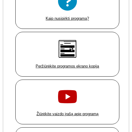
Kaip nusipirkti programą?
Peržiūrėkite programos ekrano kopiją
Žiūrėkite vaizdo įrašą apie programą