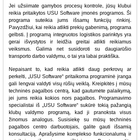
Jei užsiimate gamybos procesų kontrole, jūsų klubui
reikia pritaikytos USU Software įmonės programos. Ši
programa suteikia jums išsamų funkcijų rinkinį.
Pavyzdžiui, kai reikia atlikti prekių gabenimą, programa
gelbsti. Į programą integruotos logistikos parinktys yra
gerai išvystytos ir leidžia greitai atlikti reikiamus
veiksmus. Galima net susidoroti su daugiarūšio
transporto darbo valdymu, o tai yra labai praktiška.
Nepaisant to, kad reikia atlikti daug perkrovų ar
perkelti, „USU Software“ pritaikoma programinė įranga
gali lengvai valdyti visų rūšių veiklą. Kreipkitės į mūsų
techninės pagalbos centrą, kad gautumėte palaikymą,
jei jums reikia kokios nors pagalbos. Programavimo
specialistai iš „USU Software“ sukūrė tokią pažangią
klubų valdymo programą, kad ji pranoksta visus
žinomus analogus. Susisiekę su mūsų techninės
pagalbos centro darbuotojais, galite gauti išsamią
konsultaciją. Aprašysime komplekso funkcionalumą ir