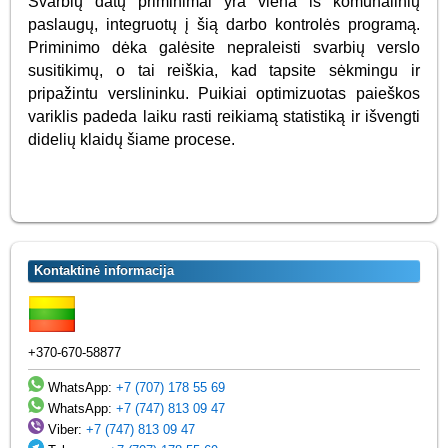
Svarbių datų priminimai yra viena iš komunalinių
paslaugų, integruotų į šią darbo kontrolės programą.
Priminimo dėka galėsite nepraleisti svarbių verslo
susitikimų, o tai reiškia, kad tapsite sėkmingu ir
pripažintu verslininku. Puikiai optimizuotas paieškos
variklis padeda laiku rasti reikiamą statistiką ir išvengti
didelių klaidų šiame procese.
Kontaktinė informacija
+370-670-58877
WhatsApp:
+7 (707) 178 55 69
WhatsApp:
+7 (747) 813 09 47
Viber:
+7 (747) 813 09 47