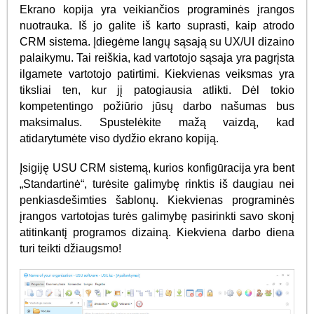
Ekrano kopija yra veikiančios programinės įrangos
nuotrauka. Iš jo galite iš karto suprasti, kaip atrodo
CRM sistema. Įdiegėme langų sąsają su UX/UI dizaino
palaikymu. Tai reiškia, kad vartotojo sąsaja yra pagrįsta
ilgamete vartotojo patirtimi. Kiekvienas veiksmas yra
tiksliai ten, kur jį patogiausia atlikti. Dėl tokio
kompetentingo požiūrio jūsų darbo našumas bus
maksimalus. Spustelėkite mažą vaizdą, kad
atidarytumėte viso dydžio ekrano kopiją.
Įsigiję USU CRM sistemą, kurios konfigūracija yra bent
„Standartinė“, turėsite galimybę rinktis iš daugiau nei
penkiasdešimties šablonų. Kiekvienas programinės
įrangos vartotojas turės galimybę pasirinkti savo skonį
atitinkantį programos dizainą. Kiekviena darbo diena
turi teikti džiaugsmo!