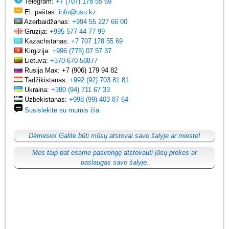
Telegram:
+7 (707) 178 55 69
El. paštas:
info@usu.kz
Azerbaidžanas:
+994 55 227 66 00
Gruzija:
+995 577 44 77 99
Kazachstanas:
+7 707 178 55 69
Kirgizija:
+996 (775) 07 57 37
Lietuva:
+370-670-58877
Rusija Max: +7 (906) 179 94 82
Tadžikistanas:
+992 (92) 703 81 81
Ukraina:
+380 (94) 711 67 33
Uzbekistanas:
+998 (99) 403 87 64
Susisiekite su mumis čia
Dėmesio! Galite būti mūsų atstovai savo šalyje ar mieste!
Mes taip pat esame pasirengę atstovauti jūsų prekes ar
paslaugas savo šalyje.