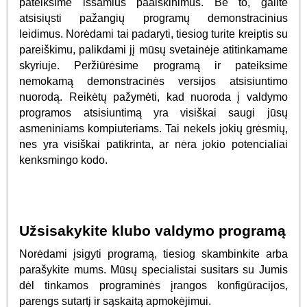
pateiksime išsamius paaiškinimus. Be to, galite
atsisiųsti pažangių programų demonstracinius
leidimus. Norėdami tai padaryti, tiesiog turite kreiptis su
pareiškimu, palikdami jį mūsų svetainėje atitinkamame
skyriuje. Peržiūrėsime programą ir pateiksime
nemokamą demonstracinės versijos atsisiuntimo
nuorodą. Reikėtų pažymėti, kad nuoroda į valdymo
programos atsisiuntimą yra visiškai saugi jūsų
asmeniniams kompiuteriams. Tai nekels jokių grėsmių,
nes yra visiškai patikrinta, ar nėra jokio potencialiai
kenksmingo kodo.
Užsisakykite klubo valdymo programą
Norėdami įsigyti programą, tiesiog skambinkite arba
parašykite mums. Mūsų specialistai susitars su Jumis
dėl tinkamos programinės įrangos konfigūracijos,
parengs sutartį ir sąskaitą apmokėjimui.