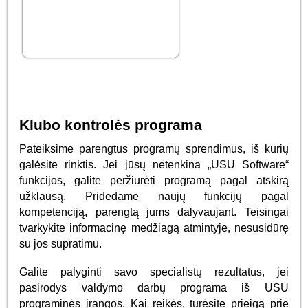
Klubo kontrolės programa
Pateiksime parengtus programų sprendimus, iš kurių
galėsite rinktis. Jei jūsų netenkina „USU Software“
funkcijos, galite peržiūrėti programą pagal atskirą
užklausą. Pridedame naujų funkcijų pagal
kompetenciją, parengtą jums dalyvaujant. Teisingai
tvarkykite informacinę medžiagą atmintyje, nesusidūrę
su jos supratimu.
Galite palyginti savo specialistų rezultatus, jei
pasirodys valdymo darbų programa iš USU
programinės įrangos. Kai reikės, turėsite prieigą prie