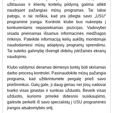
užklausas ir klientų kortelių pildymą galima atlikti
naudojant pažangias mūsų programas. Tai labai
patogu, o tai reiškia, kad yra įdiegta savo „USU“
programinė įranga. Kontrolė klube bus nukreipta į
konkurentams nepasiekiamas pozicijas. Vadovybei
visada prieinamas išsamus informacinės medžiagos
rinkinys. Pateikite informaciją kelių aukštų monitoriuje
naudodamiesi mūsų adaptyvių programų sprendimu.
Tai suteiks galimybę išvengti didelių įstrižainės ekranų
naudojimo.
Klubo valdymui deramas dėmesys turėtų būti skiriamas
darbo procesų kontrolei. Pasinaudokite mūsų pažangia
programa, kad užtikrintumėte pergalę prieš savo
priešininkus. Galų gale, ji daug geriau nei jūsų vadovai
tvarko visas įprastas ir sunkias užduotis. Beveik visas
užduotis, kurioms prireikė didesnio susikaupimo,
galėsite perkelti iš savo specialistų į USU programinės
įrangos atsakomybės sritį.