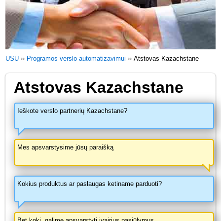
USU
››
Programos verslo automatizavimui
››
Atstovas Kazachstane
Atstovas Kazachstane
Ieškote verslo partnerių Kazachstane?
Mes apsvarstysime jūsų paraišką
Kokius produktus ar paslaugas ketiname parduoti?
Bet kokį, galime apsvarstyti įvairius pasiūlymus