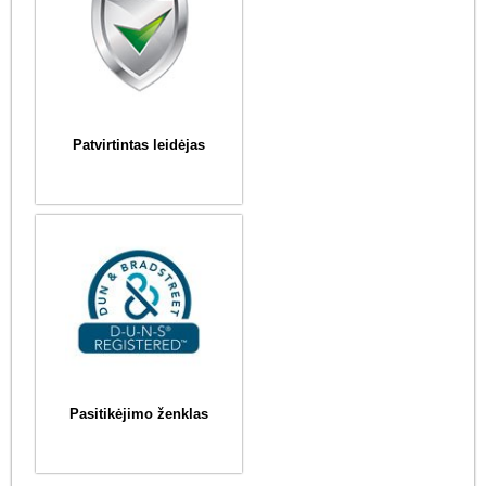
Patvirtintas leidėjas
Pasitikėjimo ženklas