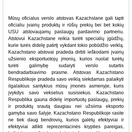
Mūsų oficialus verslo atstovas Kazachstane gali tapti
oficialiu įvairių produktų ir rūšių prekių bei bet kokių
USU atstovaujamų paslaugų pardavimo partneriu.
Atstovui Kazachstane reikia turėti specialių įgūdžių,
kurie turės didelę patirtį vykdant tokio pobūdžio veiklą.
Kazachstano atstovai pradeda dirbti ieškodami įvairių
užsienio eksportuotojų įmonių, kurios nuolat turėtų
turėti galimybę sudaryti verslo sutartis
bendradarbiavimo prasme. Atstovas Kazachstano
Respublikoje pradeda savo veiklą siekdamas palaikyti
ilgalaikius santykius mūsų įmonės asmenyje, kuris
įvykdys savo vekselius susisiekus. Kazachstano
Respublika gauna didelę importuotų paslaugų, prekių
ir produktų srautą daugiau nei užsiima eksporto
gamyba savo šalyje. Kazachstano Respublikoje rasite
ne tiek daug bendrovių, kurios galėtų efektyviai ir
efektyviai atlikti reprezentacinės krypties pareigas,